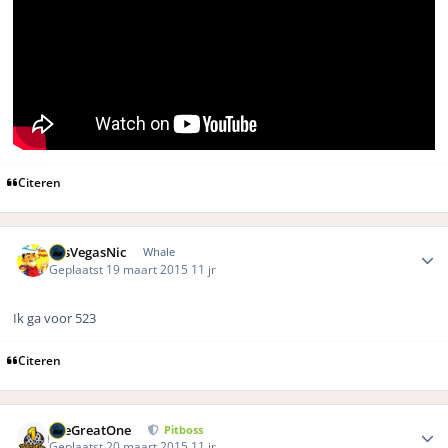
Citeren
Author stats
LasVegasNic
Whale
Geplaatst
19 maart 2015
11 jr
Ik ga voor 523
Citeren
Author stats
TheGreatOne
Pitboss
Geplaatst
20 maart 2015
11 jr