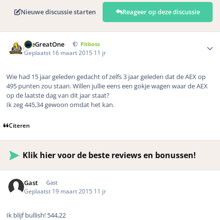
Nieuwe discussie starten
Reageer op deze discussie
Author stats
TheGreatOne
Pitboss
Geplaatst
16 maart 2015
11 jr
Wie had 15 jaar geleden gedacht of zelfs 3 jaar geleden dat de AEX op
495 punten zou staan. Willen jullie eens een gokje wagen waar de AEX
op de laatste dag van dit jaar staat?
Ik zeg 445,34 gewoon omdat het kan.
Citeren
Klik hier voor de beste reviews en bonussen!
Gast
Gast
Geplaatst
19 maart 2015
11 jr
Ik blijf bullish! 544,22