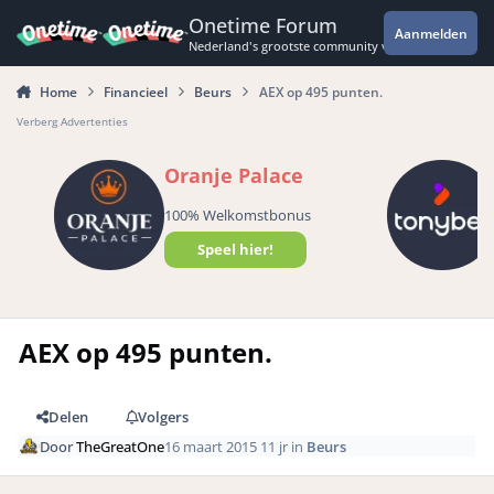
Spring naar bijdragen
Onetime Forum
Aanmelden
Nederland's grootste community voor de spannende 
Home
Financieel
Beurs
AEX op 495 punten.
Verberg Advertenties
Oranje Palace
100% Welkomstbonus
Speel hier!
AEX op 495 punten.
Delen
Volgers
Door
TheGreatOne
16 maart 2015
11 jr
in
Beurs