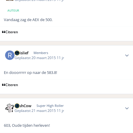
AUTEUR
Vandaag zag de AEX de 500.
Citeren
Author stats
rikislief
Members
Geplaatst
20 maart 2015
11 jr
En dooorrrrr op naar de 583.8!
Citeren
Author stats
CashCow
Super High Roller
Geplaatst
21 maart 2015
11 jr
603, Oude tijden herleven!