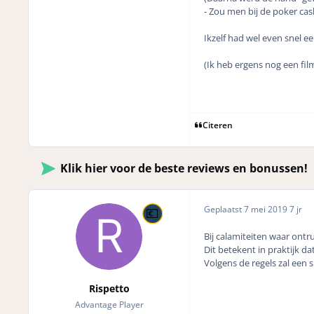
- Zou men bij de poker ca
Ikzelf had wel even snel ee
(Ik heb ergens nog een fil
Citeren
Klik hier voor de beste reviews en bonussen!
Geplaatst
7 mei 2019
7 jr
Bij calamiteiten waar ontr
Dit betekent in praktijk d
Volgens de regels zal een 
Rispetto
Advantage Player