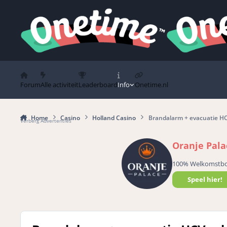
Spring naar bijdragen
Forum
Alle activiteit
Leaderboard
Info
Onetime.nl
Home
Casino
Holland Casino
Brandalarm + evacuatie H
Verberg Advertenties
Oranje Pala
100% Welkomstb
Speel hier!