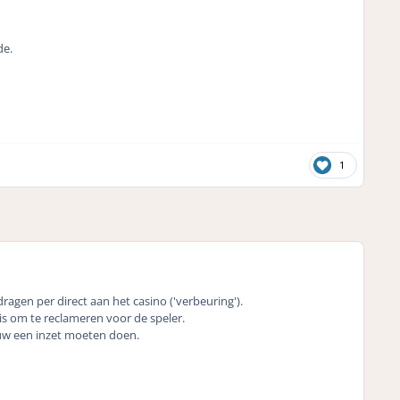
de.
1
agen per direct aan het casino ('verbeuring').
 is om te reclameren voor de speler.
euw een inzet moeten doen.