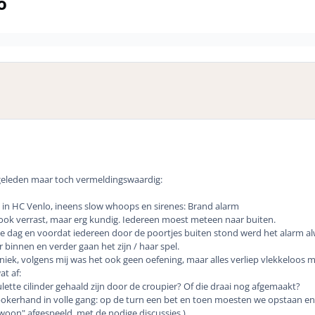
o
geleden maar toch vermeldingswaardig:
i in HC Venlo, ineens slow whoops en sirenes: Brand alarm
 ook verrast, maar erg kundig. Iedereen moest meteen naar buiten.
e dag en voordat iedereen door de poortjes buiten stond werd het alarm a
binnen en verder gaan het zijn / haar spel.
iek, volgens mij was het ook geen oefening, maar alles verliep vlekkeloos mi
at af:
oulette cilinder gehaald zijn door de croupier? Of die draai nog afgemaakt?
en pokerhand in volle gang: op de turn een bet en toen moesten we opstaan 
oon" afgespeeld, met de nodige discussies.)