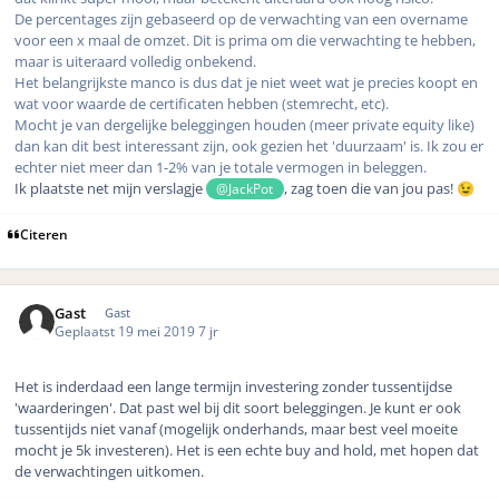
De percentages zijn gebaseerd op de verwachting van een overname
voor een x maal de omzet. Dit is prima om die verwachting te hebben,
maar is uiteraard volledig onbekend.
Het belangrijkste manco is dus dat je niet weet wat je precies koopt en
wat voor waarde de certificaten hebben (stemrecht, etc).
Mocht je van dergelijke beleggingen houden (meer private equity like)
dan kan dit best interessant zijn, ook gezien het 'duurzaam' is. Ik zou er
echter niet meer dan 1-2% van je totale vermogen in beleggen.
Ik plaatste net mijn verslagje
, zag toen die van jou pas!
@JackPot
😉
Citeren
Gast
Gast
Geplaatst
19 mei 2019
7 jr
Het is inderdaad een lange termijn investering zonder tussentijdse
'waarderingen'. Dat past wel bij dit soort beleggingen. Je kunt er ook
tussentijds niet vanaf (mogelijk onderhands, maar best veel moeite
mocht je 5k investeren). Het is een echte buy and hold, met hopen dat
de verwachtingen uitkomen.