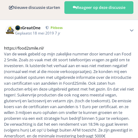
Nieuwe discussie starten
Reageer op deze discussie
Author stats
TheGreatOne
Pitboss
Geplaatst
18 mei 2019
7 jr
https://food2smile.nl/
Van de week gebeld op mijn zakelijke nummer door iemand van Food
2 Smile. Zoals zo vaak met dit soort telefoontjes vragen ze geld om te
investeren. Ik luisterde het verhaal aan en was niet meteen negatief
(normaal wel met al die mooie verkooppraatjes). Ze konden mij een
mooi pakket opsturen met uitgebreide informatie over de introductie
van certificaten van aandelen in Foord2Smile. Ook zaten hun
producten erbij en deze uitgebreid getest met het gezin. En dat viel niet
tegen!. Suikervrije producten die ook nog eens meestal vegan,
glutenvrij en lactosevrij en vetarm zijn. (toch de toekomst). De emissie
koers van de certificaten van aandelen is 1 Euro per certificaat. en ze
willen 3 miljoen euro ophalen om sneller te kunnen groeien en te
proberen via een exit strategie hun bedrijf binnen 5 jaar te verkopen.
De verwachting is dat het een rendement van 18.5% op gaat leveren
(volgens hun) Let op! U belegt buiten AFM toezicht. Ze zijn gevestigd in
Amersfoort. en de minimale investering bedraagt 5000€