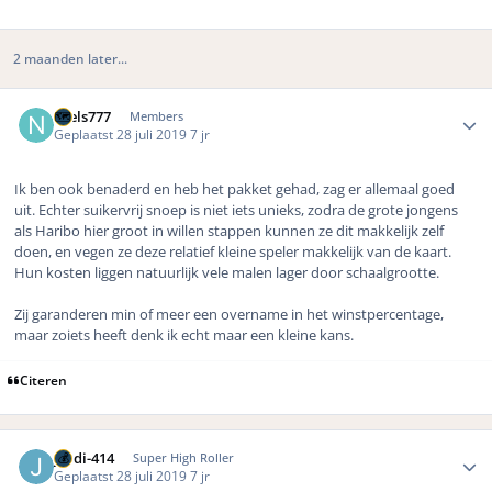
2 maanden later...
Author stats
Niels777
Members
Geplaatst
28 juli 2019
7 jr
Ik ben ook benaderd en heb het pakket gehad, zag er allemaal goed
uit. Echter suikervrij snoep is niet iets unieks, zodra de grote jongens
als Haribo hier groot in willen stappen kunnen ze dit makkelijk zelf
doen, en vegen ze deze relatief kleine speler makkelijk van de kaart.
Hun kosten liggen natuurlijk vele malen lager door schaalgrootte.
Zij garanderen min of meer een overname in het winstpercentage,
maar zoiets heeft denk ik echt maar een kleine kans.
Citeren
Author stats
jordi-414
Super High Roller
Geplaatst
28 juli 2019
7 jr