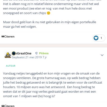
Het is alleen nog zo'n relatief kleine onderneming maar vind het wel
een mooi product (we eten er nog van met hun hele doos met
snoepgoed en soort van chips
🙂
Maar dood geld kan ik nu niet gebruiken in mijn eigen portefeuille
maar ga het wel volgen.
Citeren
1
Author stats
TheGreatOne
Pitboss
Geplaatst
21 mei 2019
7 jr
AUTEUR
Vandaag netjes teruggebeld en kon mijn vragen en de smaak van de
snoepjes ventileren. De grote hamvraag was, op welk bedrag hebben
jullie het bedrag getaxeerd en is belangrijk te weten voor de certificaat
houders. 10 miljoen euro was het antwoord. Een hoog bedrag te
weten dat er dit jaar nog verlies gedraaid gaat worden en met een
omzet van 1 miljoen wel (te) hoog is?
Citeren