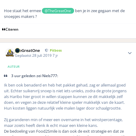
Hoe staat het ermee
ben je in zee gegaan met de
@TheGreatOne
snoepjes makers ?
Citeren
Author stats
TheGreatOne
Pitboss
Geplaatst
28 juli 2019
7 jr
AUTEUR
3 uur geleden zei Niels777:
Ik ben ook benaderd en heb het pakket gehad, zag er allemaal goed
uit. Echter suikervrij snoep is niet iets unieks, zodra de grote jongens
als Haribo hier groot in willen stappen kunnen ze dit makkelijk zelf
doen, en vegen ze deze relatief kleine speler makkelijk van de kaart.
Hun kosten liggen natuurlijk vele malen lager door schaalgrootte.
Zij garanderen min of meer een overname in het winstpercentage,
maar zoiets heeft denk ik echt maar een kleine kans.
De bedoeling van Food2Smile is dan ook de exit strategie en dat ze