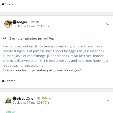
Citeren
Author stats
Solidagio
Whale
Geplaatst
19 mei 2019
7 jr
3 minuten geleden zei JackPot:
Het is inderdaad een lange termijn investering zonder tussentijdse
'waarderingen'. Dat past wel bij dit soort beleggingen. Je kunt er ook
tussentijds niet vanaf (mogelijk onderhands, maar best veel moeite
mocht je 5k investeren). Het is een echte buy and hold, met hopen dat
de verwachtingen uitkomen.
Precies, vandaar mijn bestempeling met "dood geld".
Citeren
Author stats
TheGreatOne
Pitboss
Geplaatst
19 mei 2019
7 jr
AUTEUR