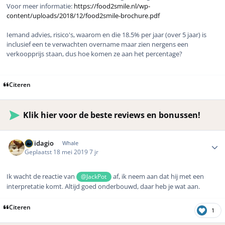
Voor meer informatie:
https://food2smile.nl/wp-
content/uploads/2018/12/food2smile-brochure.pdf
Iemand advies, risico's, waarom en die 18.5% per jaar (over 5 jaar) is
inclusief een te verwachten overname maar zien nergens een
verkoopprijs staan, dus hoe komen ze aan het percentage?
Citeren
Klik hier voor de beste reviews en bonussen!
Author stats
Solidagio
Whale
Geplaatst
18 mei 2019
7 jr
Ik wacht de reactie van
af, ik neem aan dat hij met een
@JackPot
interpretatie komt. Altijd goed onderbouwd, daar heb je wat aan.
Citeren
1