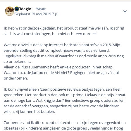
Author stats
Solidagio
Whale
Geplaatst
19 mei 2019
7 jr
Ik heb wat onderzoek gedaan, het product staat me wel aan. Ik schrijf
slechts wat constateringen, heb niet echt een oordeel.
Wat me opviel is dat ik op internet berichten aantrof van 2015. Mijn
veronderstelling dat dit compleet nieuw was, is dus verkeerd.
Tegelijkertijd vraag ik me dan af waardoor Food2smile anno 2019 nog
zo onbekend is.
Alleen de Plus supermarkt heeft enkele producten in het schap.
Waarom o.a. de Jumbo en de AH niet? Pogingen hiertoe zijn vást al
ondernomen.
Ik kom vrijwel alleen (zeer) positieve reviews/testjes tegen. Een heel
goed teken. Het product is dan ook m.i. prima. Helaas is de prijs ietwat
aan de hoge kant. Wat krijg je dan? Een selectieve groep ouders zullen
tot de aanschaf overgaan, aangezien zij het beste voor de kinderen
willen, zíj kunnen het betalen.
Zodoende vind ik dit concept niet echt een strijd tegen overgewicht en
obesitas (bij kinderen) aangezien de grote groep , veelal minder hoog