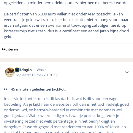
opgeleiden en minder bemiddelde ouders, hiermee niet bereikt wordt.
De certificaten van 5.000 euro vallen niet onder AFM toezicht, je kán
eventueel je geld kwijtraken. Hier ben ik echter niet zo bang voor, maar
ervan uitgaan dat er een overname of toevoeging zal volgen, zie ik op
korte termijn niet zitten, dus is je certificaat een aantal jaren bijna dood
geld.
Citeren
Author stats
Solidagio
Whale
Geplaatst
19 mei 2019
7 jr
45 minuten geleden zei JackPot:
In eerste instantie toen ik dit las dacht ik wat is dit voor een vage
bedoeling. Als je kijkt naar de website / pdf dan is het toch redelijk goed
onderbouwd, en betrouwbaarheid in combinatie met notaris is wel
goed gedaan. Wat ik wel volledig mis is wat je precies krijgt voor je
investering. Je ziet niet welk percentage je in het bedrijf krijgt en
dergelijke. Er wordt gegooid met rendementen van 100% of 18.x%, en
dat klinkt super mooi, maar betekent uiteraard ook hoog risico.