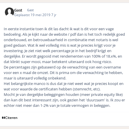
Gast
Gast
Geplaatst
19 mei 2019
7 jr
In eerste instantie toen ik dit las dacht ik wat is dit voor een vage
bedoeling. Als je kijkt naar de website / pdf dan is het toch redelijk goed
onderbouwd, en betrouwbaarheid in combinatie met notaris is wel
goed gedaan. Wat ik wel volledig mis is wat je precies krijgt voor je
investering. Je ziet niet welk percentage je in het bedrijf krijgt en
dergelijke. Er wordt gegooid met rendementen van 100% of 18.x%, en
dat klinkt super mooi, maar betekent uiteraard ook hoog risico.
De percentages zijn gebaseerd op de verwachting van een overname
voor een x maal de omzet. Dit is prima om die verwachting te hebben,
maar is uiteraard volledig onbekend.
Het belangrijkste manco is dus dat je niet weet wat je precies koopt en
wat voor waarde de certificaten hebben (stemrecht, etc).
Mocht je van dergelijke beleggingen houden (meer private equity like)
dan kan dit best interessant zijn, ook gezien het 'duurzaam' is. Ik zou er
echter niet meer dan 1-2% van je totale vermogen in beleggen.
Citeren