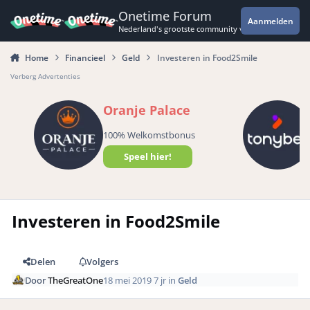
Spring naar bijdragen
Onetime Forum
Aanmelden
Nederland's grootste community voor de spannende 
Home
Financieel
Geld
Investeren in Food2Smile
Verberg Advertenties
Oranje Palace
100% Welkomstbonus
Speel hier!
Investeren in Food2Smile
Delen
Volgers
Door
TheGreatOne
18 mei 2019
7 jr
in
Geld