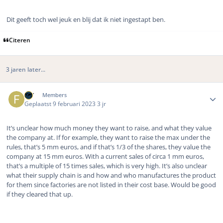
Dit geeft toch wel jeuk en blij dat ik niet ingestapt ben.
Citeren
3 jaren later...
Author stats
FJV
Members
Geplaatst
9 februari 2023
3 jr
It’s unclear how much money they want to raise, and what they value
the company at. If for example, they want to raise the max under the
rules, that’s 5 mm euros, and if that’s 1/3 of the shares, they value the
company at 15 mm euros. With a current sales of circa 1 mm euros,
that’s a multiple of 15 times sales, which is very high. It’s also unclear
what their supply chain is and how and who manufactures the product
for them since factories are not listed in their cost base. Would be good
if they cleared that up.