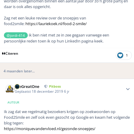
worden overgenomen binnen een aantal jaar door zo'n grote partij en
daar is ook alles opgericht.
Zag net een leuke review over de snoepjes van
food2smile:
https://lauriekoek.nl/food-2-smile/
ik ben niet met ze in zee gegaan vanwege een
@jordi-414
persoonlijke reden toen ik op hun LinkedIn pagina keek.
Citeren
1
4 maanden later...
Author stats
TheGreatOne
Pitboss
Geplaatst
18 december 2019
6 jr
AUTEUR
Ik zag dat we regelmatig bezoekers krijgen op zoekwoorden op
Food2Smile en zelf ook even gezocht op Google en kwam het volgende
blog tegen:
https://moniquevandervloed.nl/gezonde-snoepjes/