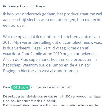
2 uur geleden zei Solidagio:
Ik heb wat onderzoek gedaan, het product staat me wel
aan. Ik schrijf slechts wat constateringen, heb niet echt
een oordeel.
Wat me opviel dat ik op internet berichten aantrof van
2015. Mijn veronderstelling dat dit compleet nieuw was,
is dus verkeerd. Tegelijkertijd vraag ik me dan af
waardoor Food2smile anno 2019 nog zo onbekend is.
Alleen de Plus supermarkt heeft enkele producten in
het schap. Waarom o.a. de Jumbo en de AH niet?
Pogingen hiertoe zijn vást al ondernomen.
Dank
voor je reactie en onderzoek.
@Solidagio
De verkoper aan de telefoon zei dat ze nu in 800 verkooppunten liggen
( incl. ook binnenkort in de Lidl of Aldi)
Dat de wereld duurzamer wordt en we meer op eten letten is een feit.