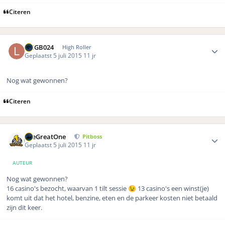
Citeren
Author stats
LMGB024
High Roller
Geplaatst
5 juli 2015
11 jr
Nog wat gewonnen?
Citeren
Author stats
TheGreatOne
Pitboss
Geplaatst
5 juli 2015
11 jr
AUTEUR
Nog wat gewonnen?
16 casino's bezocht, waarvan 1 tilt sessie
13 casino's een winst(je)
😉
komt uit dat het hotel, benzine, eten en de parkeer kosten niet betaald
zijn dit keer.