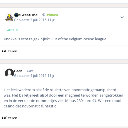
Author stats
TheGreatOne
Pitboss
Geplaatst
3 juli 2015
11 jr
AUTEUR
Knokke is echt te gek. Sjiek! Out of the Belgium casino league
Citeren
Gast
Gast
Geplaatst
4 juli 2015
11 jr
Het leek wederom alsof de roulette van novomatic gemanipuleerd
was. Het balletje leek alsof door een magneet te worden aangetrokken
en in de verkeerde nummertjes viel. Minus 230 euro ☹️. Wel een mooi
casino dat novomatic funtastic
Citeren