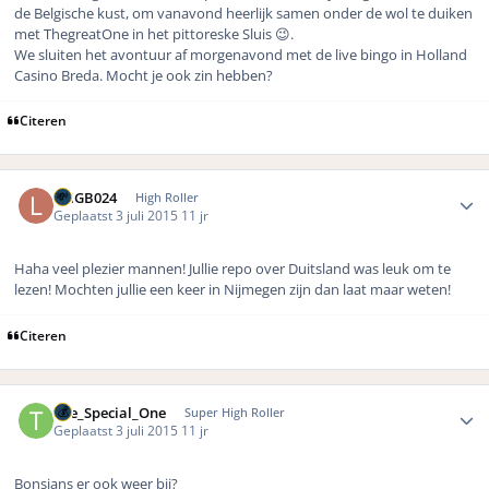
de Belgische kust, om vanavond heerlijk samen onder de wol te duiken
met ThegreatOne in het pittoreske Sluis 😉.
We sluiten het avontuur af morgenavond met de live bingo in Holland
Casino Breda. Mocht je ook zin hebben?
Citeren
Author stats
LMGB024
High Roller
Geplaatst
3 juli 2015
11 jr
Haha veel plezier mannen! Jullie repo over Duitsland was leuk om te
lezen! Mochten jullie een keer in Nijmegen zijn dan laat maar weten!
Citeren
Author stats
The_Special_One
Super High Roller
Geplaatst
3 juli 2015
11 jr
Bonsjans er ook weer bij?