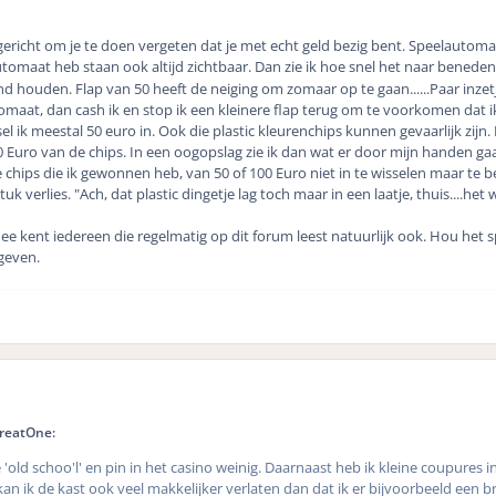
 gericht om je te doen vergeten dat je met echt geld bezig bent. Speelautomate
tomaat heb staan ook altijd zichtbaar. Dan zie ik hoe snel het naar beneden
and houden. Flap van 50 heeft de neiging om zomaar op te gaan......Paar inzet
maat, dan cash ik en stop ik een kleinere flap terug om te voorkomen dat ik
sel ik meestal 50 euro in. Ook die plastic kleurenchips kunnen gevaarlijk zijn
0 Euro van de chips. In een oogopslag zie ik dan wat er door mijn handen gaa
 chips die ik gewonnen heb, van 50 of 100 Euro niet in te wisselen maar te 
stuk verlies. "Ach, dat plastic dingetje lag toch maar in een laatje, thuis....h
e kent iedereen die regelmatig op dit forum leest natuurlijk ook. Hou het sp
 geven.
GreatOne:
 'old schoo'l' en pin in het casino weinig. Daarnaast heb ik kleine coupures 
an ik de kast ook veel makkelijker verlaten dan dat ik er bijvoorbeeld een br