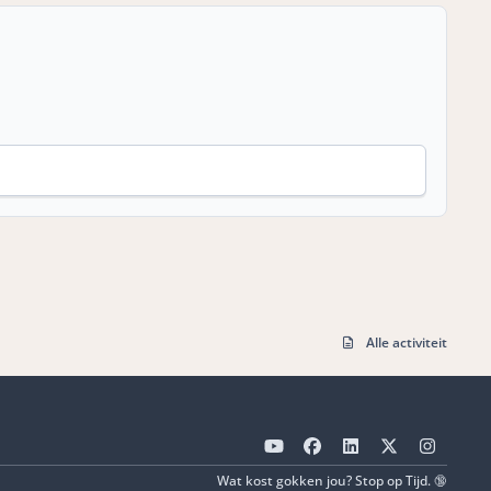
Alle activiteit
y
f
l
x
i
o
a
i
n
Wat kost gokken jou? Stop op Tijd. 🔞