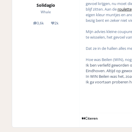
gevoel krijgen, nu moet die
Solidagio
blijf zitten. Aan de
roulette
Whale
eigen kleur muntjes en and
bezig bent en zeker niet v
3,6k
2k
posts
Reputation
Mijn advies kleine coupures
te wisselen, het gevoel van
Dat ze in de hallen alles m
Hoe was Beilen (WIN), nog
Ik ben verliefd geworden 
Eindhoven. Altijd op gewo
In WIN Beilen was het, zoal
Ik ga voortaan proberen 
Citeren