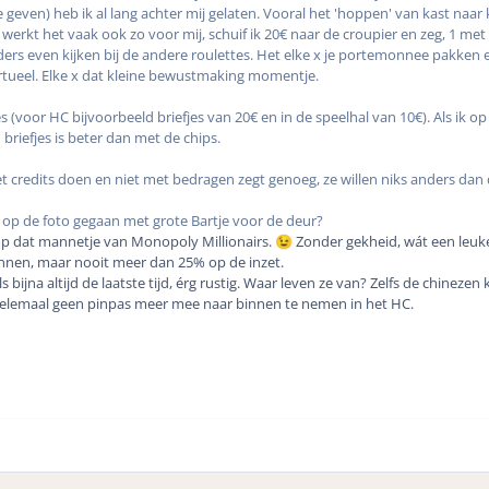
 geven) heb ik al lang achter mij gelaten. Vooral het 'hoppen' van kast naar ka
werkt het vaak ook zo voor mij, schuif ik 20€ naar de croupier en zeg, 1 met
ers even kijken bij de andere roulettes. Het elke x je portemonnee pakken en
irtueel. Elke x dat kleine bewustmaking momentje.
 (voor HC bijvoorbeeld briefjes van 20€ en in de speelhal van 10€). Als ik op 
 briefjes is beter dan met de chips.
et credits doen en niet met bedragen zegt genoeg, ze willen niks anders dan d
 op de foto gegaan met grote Bartje voor de deur?
op dat mannetje van Monopoly Millionairs.
Zonder gekheid, wát een leuke 
😉
nnen, maar nooit meer dan 25% op de inzet.
s bijna altijd de laatste tijd, érg rustig. Waar leven ze van? Zelfs de chinezen
helemaal geen pinpas meer mee naar binnen te nemen in het HC.