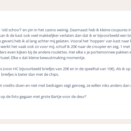
 'old schoo'l' en pin in het casino weinig. Daarnaast heb ik kleine coupures 
an ik de kast ook veel makkelijker verlaten dan dat ik er bijvoorbeeld een br
 geven) heb ik al lang achter mij gelaten. Vooral het 'hoppen' van kast naar ka
te werkt het vaak ook zo voor mij, schuif ik 20€ naar de croupier en zeg, 1 me
ers even kijken bij de andere roulettes. Het elke x je portemonnee pakken en
irtueel. Elke x dat kleine bewustmaking momentje.
 (voor HC bijvoorbeeld briefjes van 20€ en in de speelhal van 10€). Als ik op 
 briefjes is beter dan met de chips.
et credits doen en niet met bedragen zegt genoeg, ze willen niks anders dan d
 op de foto gegaan met grote Bartje voor de deur?