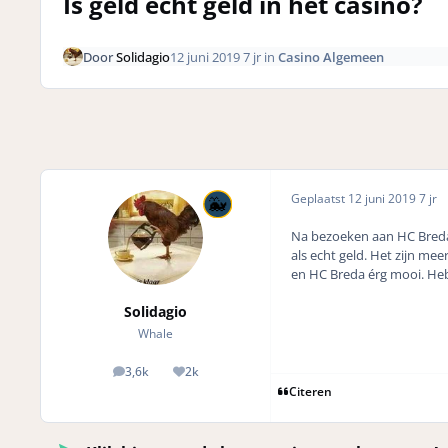
Is geld écht geld in het casino?
Door
Solidagio
12 juni 2019
7 jr
in
Casino Algemeen
Geplaatst
12 juni 2019
7 jr
Na bezoeken aan HC Breda, 
als echt geld. Het zijn me
en HC Breda érg mooi. Heb
Solidagio
Whale
3,6k
2k
posts
Reputation
Citeren