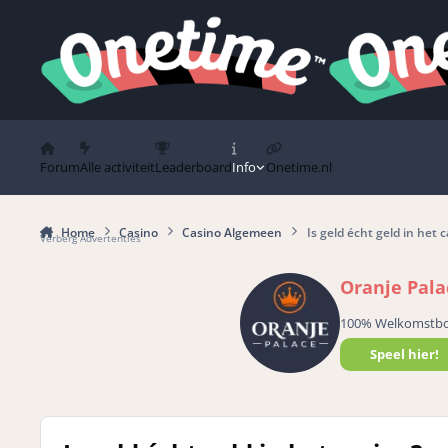
Spring naar bijdragen
Forum
Alle activiteit
Leaderboard
Info
Onetime.nl
Home
Casino
Casino Algemeen
Is geld écht geld in het 
Verberg Advertenties
Oranje Pala
100% Welkomstb
Speel hier!