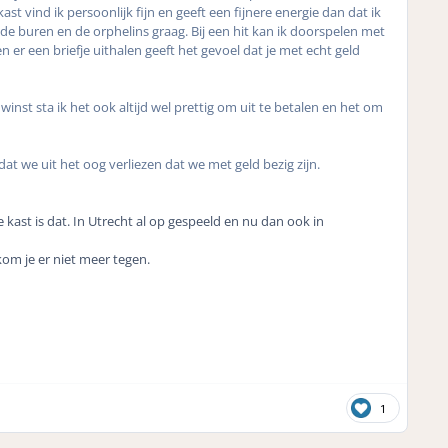
st vind ik persoonlijk fijn en geeft een fijnere energie dan dat ik
 de buren en de orphelins graag. Bij een hit kan ik doorspelen met
 er een briefje uithalen geeft het gevoel dat je met echt geld
winst sta ik het ook altijd wel prettig om uit te betalen en het om
at we uit het oog verliezen dat we met geld bezig zijn.
kast is dat. In Utrecht al op gespeeld en nu dan ook in
 kom je er niet meer tegen.
1