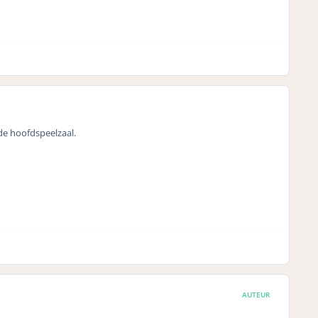
 de hoofdspeelzaal.
AUTEUR