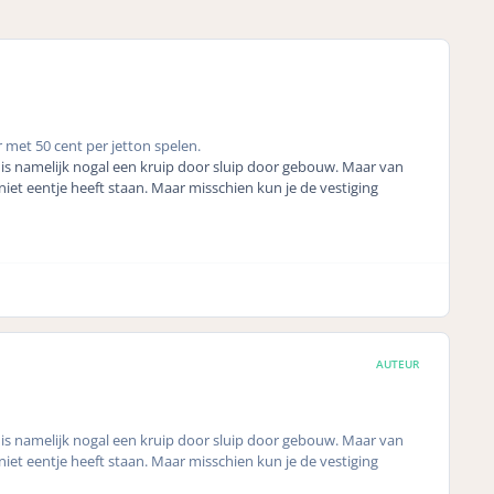
met 50 cent per jetton spelen.
 is namelijk nogal een kruip door sluip door gebouw. Maar van
niet eentje heeft staan. Maar misschien kun je de vestiging
AUTEUR
 is namelijk nogal een kruip door sluip door gebouw. Maar van
niet eentje heeft staan. Maar misschien kun je de vestiging