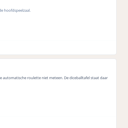
 de hoofdspeelzaal.
e automatische roulette niet meteen. De diceballtafel staat daar