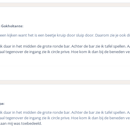
 Gokholtante:
en kijken want het is een beetje kruip door sluip door. Daarom zie je ook 
ik daar in het midden de grote ronde bar. Achter de bar zie ik tafel spellen. A
al tegenover de ingang zie ik circle prive. Hoe kom ik dan bij de beneden v
pa:
ik daar in het midden de grote ronde bar. Achter de bar zie ik tafel spellen. A
al tegenover de ingang zie ik circle prive. Hoe kom ik dan bij de beneden v
 aan mij was toebedeeld.