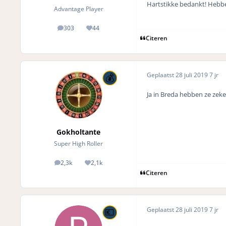
Hartstikke bedankt! Hebben
Advantage Player
303
44
posts
Reputation
Citeren
Geplaatst
28 juli 2019
7 jr
Ja in Breda hebben ze zeke
Gokholtante
Super High Roller
2,3k
2,1k
posts
Reputation
Citeren
Geplaatst
28 juli 2019
7 jr