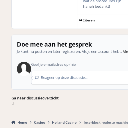
wat de procedures zijn.
hahah bedankt!
Citeren
Doe mee aan het gesprek
Je kunt nu posten en later registreren. Als je een account hebt,
Mel
Reageer op deze discussie...
Ga naar discussieoverzicht
Home
Casino
Holland Casino
Interblock roulette machi