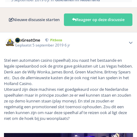
Nieuwe discussie starten
Reageer op deze discussie
Author stats
TheGreatOne
Pitboss
Geplaatst
5 september 2019
6 jr
Stel een automaten casino (speelhal) zou naast het bestaande en
legale speelaanbod ook de grote gave gokkasten uit Las Vegas hebben.
Denk aan de Willy Wonka, James Bond, Green Machine, Britney Spears
etc. Dus de allernieuwste kasten die je ook nog niet kan spelen in het
Holland Casino.
Uiteraard zijn deze machines niet goedgekeurd voor de Nederlandse
speelhalen maar in principe zouden ze er wel kunnen staan en zouden
ze op demo kunnen staan (play money). En stel ze zouden er
regelmatig een promotioneel slot toernooi ophouden. Zou dit een
reden kunnen zijn om naar deze speelhal af te reizen ook al ligt deze
niet om de hoek bij jou woonplaats?