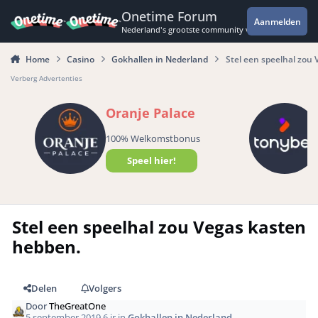
Spring naar bijdragen
Onetime Forum
Aanmelden
Nederland's grootste community voor de spannende 
Home
Casino
Gokhallen in Nederland
Stel een speelhal zou
Verberg Advertenties
Oranje Palace
100% Welkomstbonus
Speel hier!
Stel een speelhal zou Vegas kasten
hebben.
Delen
Volgers
Door
TheGreatOne
5 september 2019
6 jr
in
Gokhallen in Nederland