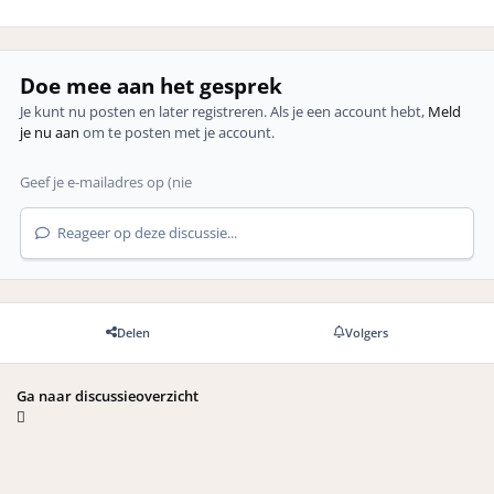
Doe mee aan het gesprek
Je kunt nu posten en later registreren. Als je een account hebt,
Meld
je nu aan
om te posten met je account.
Reageer op deze discussie...
Delen
Volgers
Ga naar discussieoverzicht