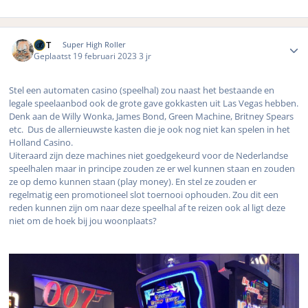
Author stats
MrT
Super High Roller
Geplaatst
19 februari 2023
3 jr
Stel een automaten casino (speelhal) zou naast het bestaande en
legale speelaanbod ook de grote gave gokkasten uit Las Vegas hebben.
Denk aan de Willy Wonka, James Bond, Green Machine, Britney Spears
etc. Dus de allernieuwste kasten die je ook nog niet kan spelen in het
Holland Casino.
Uiteraard zijn deze machines niet goedgekeurd voor de Nederlandse
speelhalen maar in principe zouden ze er wel kunnen staan en zouden
ze op demo kunnen staan (play money). En stel ze zouden er
regelmatig een promotioneel slot toernooi ophouden. Zou dit een
reden kunnen zijn om naar deze speelhal af te reizen ook al ligt deze
niet om de hoek bij jou woonplaats?