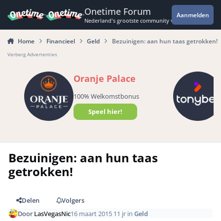
Spring naar bijdragen
Onetime Forum
Aanmelden
Nederland's grootste community voor de spannende 
Home
Financieel
Geld
Bezuinigen: aan hun taas getrokken!
Verberg Advertenties
Oranje Palace
100% Welkomstbonus
Speel hier!
Bezuinigen: aan hun taas
getrokken!
Delen
Volgers
Door
LasVegasNic
16 maart 2015
11 jr
in
Geld