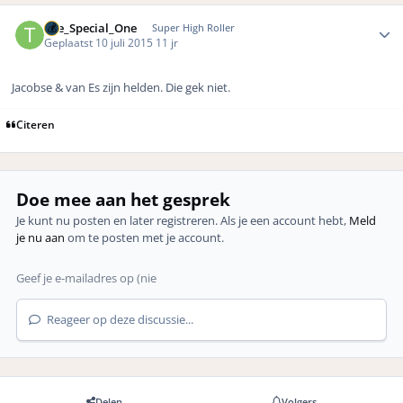
Author stats
The_Special_One
Super High Roller
Geplaatst
10 juli 2015
11 jr
Jacobse & van Es zijn helden. Die gek niet.
Citeren
Doe mee aan het gesprek
Je kunt nu posten en later registreren. Als je een account hebt,
Meld
je nu aan
om te posten met je account.
Reageer op deze discussie...
Delen
Volgers