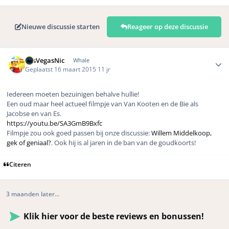
Nieuwe discussie starten
Reageer op deze discussie
Author stats
LasVegasNic
Whale
Geplaatst
16 maart 2015
11 jr
Iedereen moeten bezuinigen behalve hullie!
Een oud maar heel actueel filmpje van Van Kooten en de Bie als
Jacobse en van Es.
https://youtu.be/SA3GmB9Bxfc
Filmpje zou ook goed passen bij onze discussie:
Willem Middelkoop,
gek of geniaal?
. Ook hij is al jaren in de ban van de goudkoorts!
Citeren
3 maanden later...
Klik hier voor de beste reviews en bonussen!