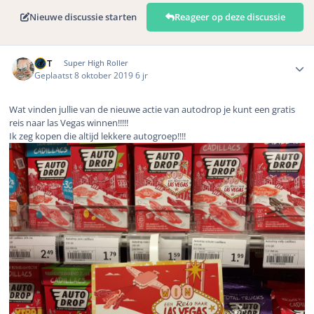
Nieuwe discussie starten
Reageer op deze discussie
Author stats
MrT
Super High Roller
Geplaatst
8 oktober 2019
6 jr
Wat vinden jullie van de nieuwe actie van autodrop je kunt een gratis
reis naar las Vegas winnen!!!!!
Ik zeg kopen die altijd lekkere autogroep!!!!