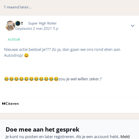
1 maand later...
Author stats
MrT
Super High Roller
Geplaatst
2 mei 2021
5 jr
AUTEUR
Nieuwe actie bedoel je??? Zo ja, dan gaan we ons rond eten aan
Autodrop!
😀
zou je wel willen zeker.?
😂
😂
😂
😂
😂
😂
😂
😂
😂
😂
😂
Citeren
Doe mee aan het gesprek
Je kunt nu posten en later registreren. Als je een account hebt,
Meld