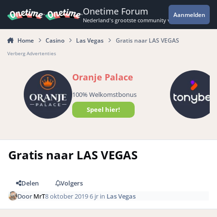
Spring naar bijdragen
Onetime Forum
Aanmelden
Nederland's grootste community voor de spannende 
Home
Casino
Las Vegas
Gratis naar LAS VEGAS
Verberg Advertenties
Oranje Palace
100% Welkomstbonus
Speel hier!
Gratis naar LAS VEGAS
Delen
Volgers
Door
MrT
8 oktober 2019
6 jr
in
Las Vegas