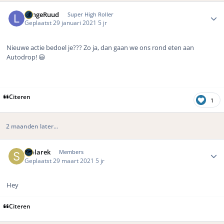
Author stats
LangeRuud
Super High Roller
Geplaatst
29 januari 2021
5 jr
Nieuwe actie bedoel je??? Zo ja, dan gaan we ons rond eten aan
Autodrop! 😃
Citeren
1
2 maanden later...
Author stats
Stolarek
Members
Geplaatst
29 maart 2021
5 jr
Hey
Citeren