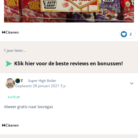
Citeren
2
1 jaar later...
Klik hier voor de beste reviews en bonussen!
Author stats
MrT
Super High Roller
Geplaatst
28 januari 2021
5 jr
AUTEUR
Alweer gratis naar lasvegas
Citeren