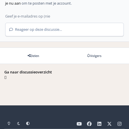
je nu aan
om te posten met je account.
Reageer op deze discussie...
Delen
Volgers
Ga naar discussieoverzicht
Light Mode
Dark Mode
Systeemvoorkeuren
y
f
l
x
i
o
a
i
n