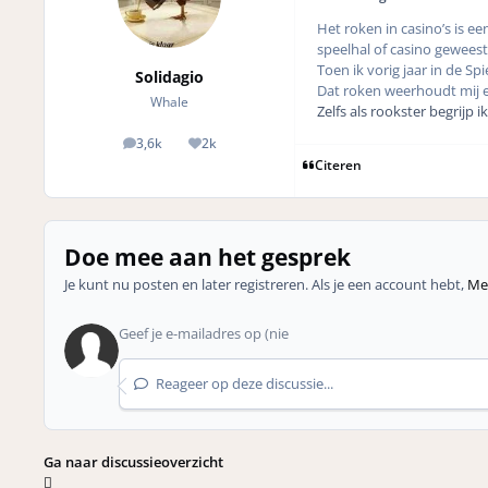
Het roken in casino’s is ee
speelhal of casino geweest
Toen ik vorig jaar in de 
Solidagio
Dat roken weerhoudt mij e
Whale
Zelfs als rookster begrijp 
3,6k
2k
posts
Reputation
Citeren
Doe mee aan het gesprek
Je kunt nu posten en later registreren. Als je een account hebt,
Mel
Reageer op deze discussie...
Ga naar discussieoverzicht