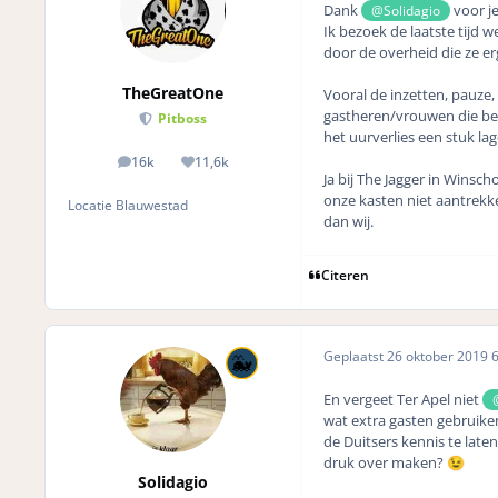
Dank
voor j
@Solidagio
Ik bezoek de laatste tijd 
door de overheid die ze er
TheGreatOne
Vooral de inzetten, pauze,
gastheren/vrouwen die bet
Pitboss
het uurverlies een stuk lag
16k
11,6k
posts
Reputation
Ja bij The Jagger in Winsch
onze kasten niet aantrekke
Locatie
Blauwestad
dan wij.
Citeren
Geplaatst
26 oktober 2019
6
En vergeet Ter Apel niet
wat extra gasten gebruiken
de Duitsers kennis te lat
druk over maken?
😉
Solidagio