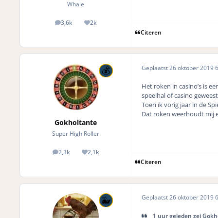
Whale
3,6k
2k
posts
Reputation
Citeren
Geplaatst
26 oktober 2019
6
Het roken in casino’s is ee
speelhal of casino geweest
Toen ik vorig jaar in de 
Dat roken weerhoudt mij e
Gokholtante
Super High Roller
2,3k
2,1k
posts
Reputation
Citeren
Geplaatst
26 oktober 2019
6
1 uur geleden zei Gokh