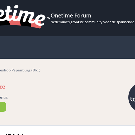
Onetime Forum
Nederland's grootste community voor de spannende 
eeshop Papenburg (Dld.)
ce
onus