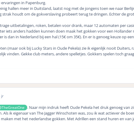
e ervaringen in Papenburg.
weinig hallen meer in Duitsland, laatst nog met de jongens toen we naar Berl
g strak houdt om de gokverslaving probeert terug te dringen. Echter de grot
 trage uitbetalingen, roken, betalen voor drank, maar 12 automaten per cas
er iets anders hadden kunnen doen maak het gokken voor een Hollander min
er is dan in Nederland bij een hal (15€ om 35€). En er is genoeg keuze op ee
oten (maar ook bij Lucky Stars in Oude Pekela) zie ik eigenlijk nooit Duiters, 
lijk vinden. Gekke club meters, andere spelletjes. Gokkers spelen toch graag
 jr
. Naar mijn indruk heeft Oude Pekela het druk genoeg van z
@TheGreatOne
. Als ik eigenaar van The Jagger Winschoten was, zou ik wat actiever de boe
en maken met het nederlandse gokken. Met Adrillen een stand huren en van j