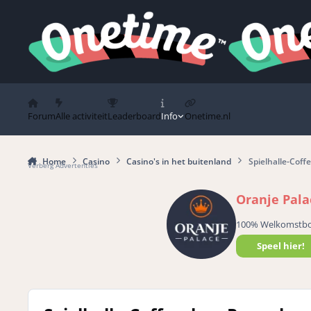
Spring naar bijdragen
Forum
Alle activiteit
Leaderboard
Info
Onetime.nl
Home
Casino
Casino's in het buitenland
Spielhalle-Coff
Verberg Advertenties
Oranje Pala
100% Welkomstb
Speel hier!