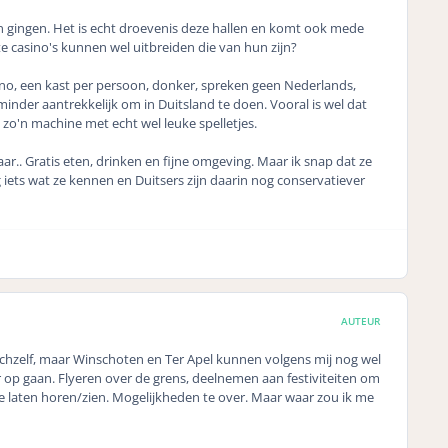
ijn gingen. Het is echt droevenis deze hallen en komt ook mede
e casino's kunnen wel uitbreiden die van hun zijn?
ino, een kast per persoon, donker, spreken geen Nederlands,
der aantrekkelijk om in Duitsland te doen. Vooral is wel dat
n zo'n machine met echt wel leuke spelletjes.
raar.. Gratis eten, drinken en fijne omgeving. Maar ik snap dat ze
 iets wat ze kennen en Duitsers zijn daarin nog conservatiever
AUTEUR
ichzelf, maar Winschoten en Ter Apel kunnen volgens mij nog wel
r op gaan. Flyeren over de grens, deelnemen aan festiviteiten om
e laten horen/zien. Mogelijkheden te over. Maar waar zou ik me