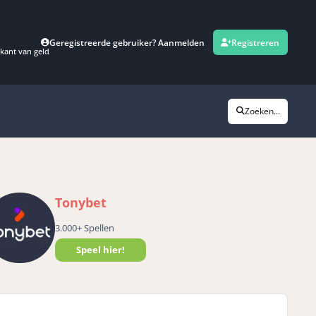
Geregistreerde gebruiker? Aanmelden
Registreren
kant van geld
Zoeken...
Tonybet
3.000+ Spellen
Speel hier!