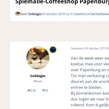
Spielhalle-Coffeeshop Papenburg
Door
Solidagio
26 oktober 2019
6 jr
in
Casino's in het buitenl
Geplaatst
26 oktober 2019
6
Van de week weer een
koeltas mee voor vle
over Papenburg en me
Tot mijn verbazing za
Solidagio
deuren aan de voork
Whale
entree te bieden.
3,6k
2k
posts
Reputation
Bij binnenkomen kan 
dus togen we naar bo
rokend. Kom ik gelij