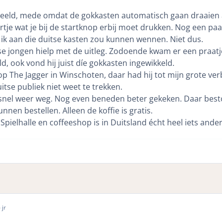
peeld, mede omdat de gokkasten automatisch gaan draaien a
rtje wat je bij de startknop erbij moet drukken. Nog een pa
ik aan die duitse kasten zou kunnen wennen. Niet dus.
tse jongen hielp met de uitleg. Zodoende kwam er een praatje
d, ook vond hij juist díe gokkasten ingewikkeld.
p The Jagger in Winschoten, daar had hij tot mijn grote ver
itse publiek niet weet te trekken.
j snel weer weg. Nog even beneden beter gekeken. Daar bes
nnen bestellen. Alleen de koffie is gratis.
pielhalle en coffeeshop is in Duitsland écht heel iets ande
 jr