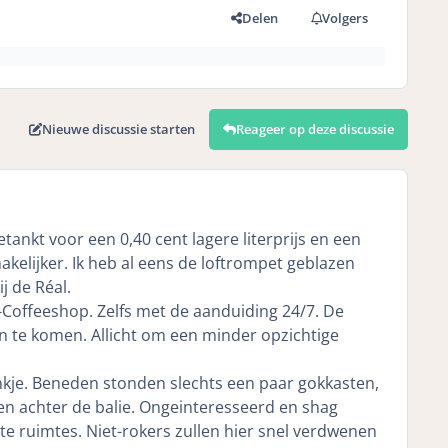
Delen
Volgers
Nieuwe discussie starten
Reageer op deze discussie
nkt voor een 0,40 cent lagere literprijs en een
kelijker. Ik heb al eens de loftrompet geblazen
j de Réal.
le-Coffeeshop. Zelfs met de aanduiding 24/7. De
 te komen. Allicht om een minder opzichtige
nkje. Beneden stonden slechts een paar gokkasten,
en achter de balie. Ongeinteresseerd en shag
te ruimtes. Niet-rokers zullen hier snel verdwenen