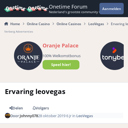
Spring naar bijdragen
Onetime Forum
Aanmelden
Nederland's grootste community voor de spannende 
Home
Online Casino
Online Casinos
LeoVegas
Ervaring l
Verberg Advertenties
Oranje Palace
100% Welkomstbonus
Speel hier!
Ervaring leovegas
Delen
Volgers
Door
Johnny078
28 oktober 2019
6 jr
in
LeoVegas