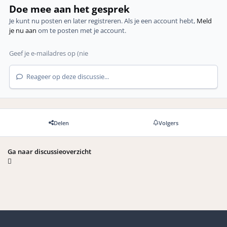
Doe mee aan het gesprek
Je kunt nu posten en later registreren. Als je een account hebt,
Meld
je nu aan
om te posten met je account.
Reageer op deze discussie...
Delen
Volgers
Ga naar discussieoverzicht