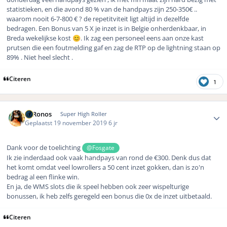
statistieken, en die avond 80 % van de handpays zijn 250-350€ ..
waarom nooit 6-7-800 € ? de repetitviteit ligt altijd in dezelfde
bedragen. Een Bonus van 5 X je inzet is in Belgie onherdenkbaar, in
Breda wekelijkse kost
. Ik zag een personeel eens aan onze kast
😊
prutsen die een foutmelding gaf en zag de RTP op de lightning staan op
89% . Niet heel slecht .
Citeren
1
Author stats
K. Ronos
Super High Roller
Geplaatst
19 november 2019
6 jr
Dank voor de toelichting
@Fosgate
Ik zie inderdaad ook vaak handpays van rond de €300. Denk dus dat
het komt omdat veel lowrollers a 50 cent inzet gokken, dan is zo'n
bedrag al een flinke win.
En ja, de WMS slots die ik speel hebben ook zeer wispelturige
bonussen, ik heb zelfs geregeld een bonus die 0x de inzet uitbetaald.
Citeren