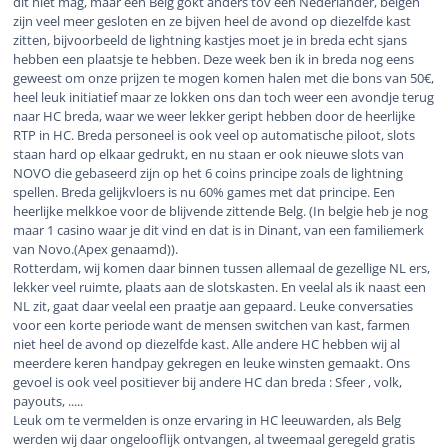
dit niet mag, maar een Belg gokt anders tov een Nederlander, belgen
zijn veel meer gesloten en ze bijven heel de avond op diezelfde kast
zitten, bijvoorbeeld de lightning kastjes moet je in breda echt sjans
hebben een plaatsje te hebben. Deze week ben ik in breda nog eens
geweest om onze prijzen te mogen komen halen met die bons van 50€,
heel leuk initiatief maar ze lokken ons dan toch weer een avondje terug
naar HC breda, waar we weer lekker geript hebben door de heerlijke
RTP in HC. Breda personeel is ook veel op automatische piloot, slots
staan hard op elkaar gedrukt, en nu staan er ook nieuwe slots van
NOVO die gebaseerd zijn op het 6 coins principe zoals de lightning
spellen. Breda gelijkvloers is nu 60% games met dat principe. Een
heerlijke melkkoe voor de blijvende zittende Belg. (In belgie heb je nog
maar 1 casino waar je dit vind en dat is in Dinant, van een familiemerk
van Novo.(Apex genaamd)).
Rotterdam, wij komen daar binnen tussen allemaal de gezellige NL ers,
lekker veel ruimte, plaats aan de slotskasten. En veelal als ik naast een
NL zit, gaat daar veelal een praatje aan gepaard. Leuke conversaties
voor een korte periode want de mensen switchen van kast, farmen
niet heel de avond op diezelfde kast. Alle andere HC hebben wij al
meerdere keren handpay gekregen en leuke winsten gemaakt. Ons
gevoel is ook veel positiever bij andere HC dan breda : Sfeer , volk,
payouts, .....
Leuk om te vermelden is onze ervaring in HC leeuwarden, als Belg
werden wij daar ongelooflijk ontvangen, al tweemaal geregeld gratis