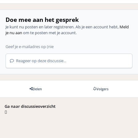
Doe mee aan het gesprek
Je kunt nu posten en later registreren. Als je een account hebt,
Meld
je nu aan
om te posten met je account.
Reageer op deze discussie...
Delen
Volgers
Ga naar discussieoverzicht