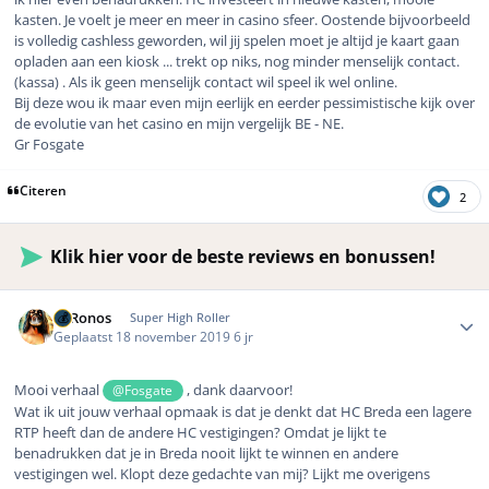
kasten. Je voelt je meer en meer in casino sfeer. Oostende bijvoorbeeld
is volledig cashless geworden, wil jij spelen moet je altijd je kaart gaan
opladen aan een kiosk ... trekt op niks, nog minder menselijk contact.
(kassa) . Als ik geen menselijk contact wil speel ik wel online.
Bij deze wou ik maar even mijn eerlijk en eerder pessimistische kijk over
de evolutie van het casino en mijn vergelijk BE - NE.
Gr Fosgate
Citeren
2
Klik hier voor de beste reviews en bonussen!
Author stats
K. Ronos
Super High Roller
Geplaatst
18 november 2019
6 jr
Mooi verhaal
, dank daarvoor!
@Fosgate
Wat ik uit jouw verhaal opmaak is dat je denkt dat HC Breda een lagere
RTP heeft dan de andere HC vestigingen? Omdat je lijkt te
benadrukken dat je in Breda nooit lijkt te winnen en andere
vestigingen wel. Klopt deze gedachte van mij? Lijkt me overigens