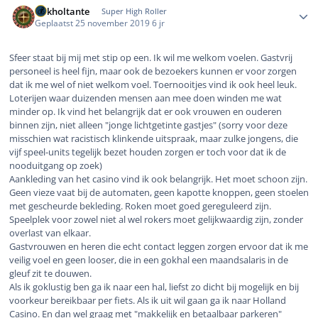
Gokholtante
Super High Roller
Geplaatst
25 november 2019
6 jr
Sfeer staat bij mij met stip op een. Ik wil me welkom voelen. Gastvrij
personeel is heel fijn, maar ook de bezoekers kunnen er voor zorgen
dat ik me wel of niet welkom voel. Toernooitjes vind ik ook heel leuk.
Loterijen waar duizenden mensen aan mee doen winden me wat
minder op. Ik vind het belangrijk dat er ook vrouwen en ouderen
binnen zijn, niet alleen "jonge lichtgetinte gastjes" (sorry voor deze
misschien wat racistisch klinkende uitspraak, maar zulke jongens, die
vijf speel-units tegelijk bezet houden zorgen er toch voor dat ik de
nooduitgang op zoek)
Aankleding van het casino vind ik ook belangrijk. Het moet schoon zijn.
Geen vieze vaat bij de automaten, geen kapotte knoppen, geen stoelen
met gescheurde bekleding. Roken moet goed gereguleerd zijn.
Speelplek voor zowel niet al wel rokers moet gelijkwaardig zijn, zonder
overlast van elkaar.
Gastvrouwen en heren die echt contact leggen zorgen ervoor dat ik me
veilig voel en geen looser, die in een gokhal een maandsalaris in de
gleuf zit te douwen.
Als ik goklustig ben ga ik naar een hal, liefst zo dicht bij mogelijk en bij
voorkeur bereikbaar per fiets. Als ik uit wil gaan ga ik naar Holland
Casino. En dan wel graag met "makkelijk en betaalbaar parkeren"