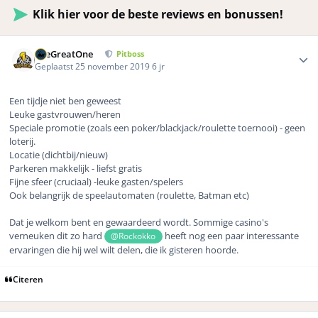
Klik hier voor de beste reviews en bonussen!
Author stats
TheGreatOne
Pitboss
Geplaatst
25 november 2019
6 jr
Een tijdje niet ben geweest
Leuke gastvrouwen/heren
Speciale promotie (zoals een poker/blackjack/roulette toernooi) - geen
loterij.
Locatie (dichtbij/nieuw)
Parkeren makkelijk - liefst gratis
Fijne sfeer (cruciaal) -leuke gasten/spelers
Ook belangrijk de speelautomaten (roulette, Batman etc)
Dat je welkom bent en gewaardeerd wordt. Sommige casino's
verneuken dit zo hard
heeft nog een paar interessante
@Rockokko
ervaringen die hij wel wilt delen, die ik gisteren hoorde.
Citeren
Author stats