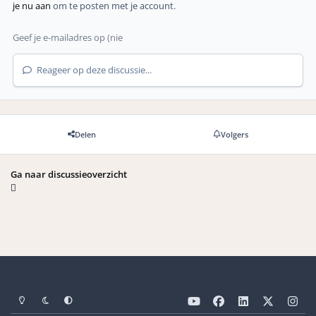
je nu aan
om te posten met je account.
Reageer op deze discussie...
Delen
Volgers
Ga naar discussieoverzicht
Light Mode
Dark Mode
Systeemvoorkeuren
y
f
l
x
i
o
a
i
n