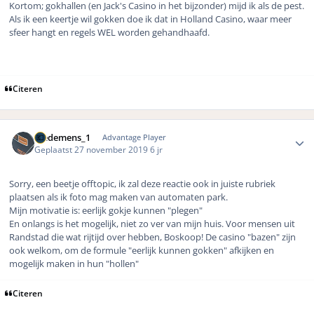
Kortom; gokhallen (en Jack's Casino in het bijzonder) mijd ik als de pest.
Als ik een keertje wil gokken doe ik dat in Holland Casino, waar meer
sfeer hangt en regels WEL worden gehandhaafd.
Citeren
Author stats
Medemens_1
Advantage Player
Geplaatst
27 november 2019
6 jr
Sorry, een beetje offtopic, ik zal deze reactie ook in juiste rubriek
plaatsen als ik foto mag maken van automaten park.
Mijn motivatie is: eerlijk gokje kunnen "plegen"
En onlangs is het mogelijk, niet zo ver van mijn huis. Voor mensen uit
Randstad die wat rijtijd over hebben, Boskoop! De casino "bazen" zijn
ook welkom, om de formule "eerlijk kunnen gokken" afkijken en
mogelijk maken in hun "hollen"
Citeren