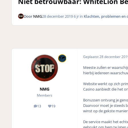
Niet betrouwbaar: WhiteLion Be
Door
NMG
28 december 2019
6 jr
in
Klachten, problemen en 
Geplaatst
28 december 20
Meeste zullen er waarschij
hierbij iedereen waarschu
Website werkt op zich prim
NMG
Casino aanbiedt die het on
Members
Bonussen ontvang je genoeg
Daarvoor moet je steeds bi
13
19
posts
Reputation
winst op de gekste maniere
De service maakt het echte
gebruikt om hem te laten o