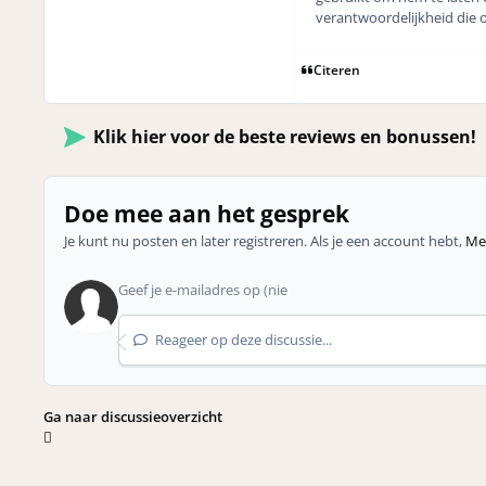
verantwoordelijkheid die o
Citeren
Klik hier voor de beste reviews en bonussen!
Doe mee aan het gesprek
Je kunt nu posten en later registreren. Als je een account hebt,
Mel
Reageer op deze discussie...
Ga naar discussieoverzicht