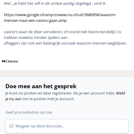
Wel ,, je hebt het zelf in dit artikel aardig uitgelegd , vind ik .
https://www.google.nl/amp/s/www.nu.nl/uit/5686958/waarom-
mensen-naar-een-casino-gaan.amp
casino’s waar de sfeer vervelend ( of vooral niet klantvriendelijk ) is
trekken sowieso minder spelers aan .
afleggers zijn ook een belangrijk oorzaak waarom mensen wegblijven .
Citeren
Doe mee aan het gesprek
Je kunt nu posten en later registreren. Als je een account hebt,
Meld
je nu aan
om te posten met je account.
Reageer op deze discussie...