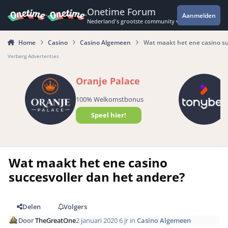
Spring naar bijdragen
Onetime Forum
Aanmelden
Nederland's grootste community voor de spannende 
Home
Casino
Casino Algemeen
Wat maakt het ene casino su
Verberg Advertenties
Oranje Palace
100% Welkomstbonus
Speel hier!
Wat maakt het ene casino
succesvoller dan het andere?
Delen
Volgers
Door
TheGreatOne
2 januari 2020
6 jr
in
Casino Algemeen