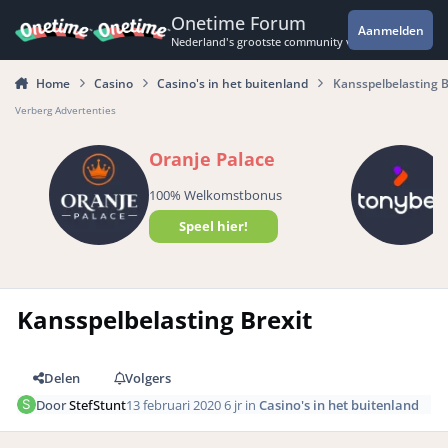
Spring naar bijdragen
Onetime Forum
Aanmelden
Nederland's grootste community voor de spannende 
Home
Casino
Casino's in het buitenland
Kansspelbelasting B
Verberg Advertenties
Oranje Palace
100% Welkomstbonus
Speel hier!
Kansspelbelasting Brexit
Delen
Volgers
Door
StefStunt
13 februari 2020
6 jr
in
Casino's in het buitenland