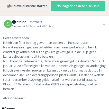
Nieuwe discussie starten
Reageer op deze discussie
Author stats
StefStunt
Members
Geplaatst
13 februari 2020
6 jr
Beste alwetenden,
ik heb een flink bedrag gewonnen op een online casinosite.
Na wat research gedaan te hebben naar kansspelbelasting ben ik
erachter gekomen dat als de goksite gevestigd is in de EU je geen
kansspelbelasting hoeft te betalen.
Nou komt het interessante, deze site is gevestigd in Gibraltar. Sinds 31
januari 2020 officieel geen lid van de EU meer. Als gierige Hollander ging
ik toch even verder zoeken en kwam ook op de informatie dat tot 31
december 2020 een overgangsperiode plaats vindt. Dus dat de wetten
tot 31 december 2020 nog gelden alsof het wel een EU lid staat is.
Klopt dit? Betekent dit dat ik dus GEEN kansspelbelasting hoef te
betalen?
Alvast bedankt
Citeren