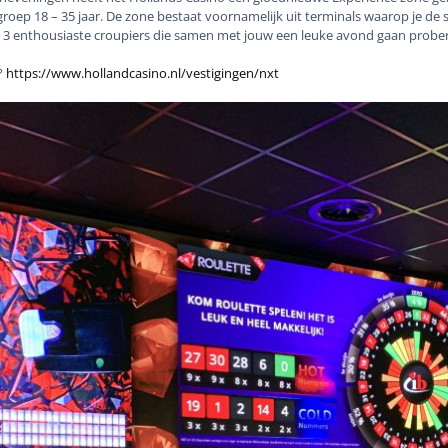
jdsgroep 18 – 35 jaar. De zone bestaat voornamelijk uit terminals waarop je d
 3 enthousiaste croupiers die samen met jouw een leuke avond gaan probe
?
https://www.hollandcasino.nl/vestigingen/nxt