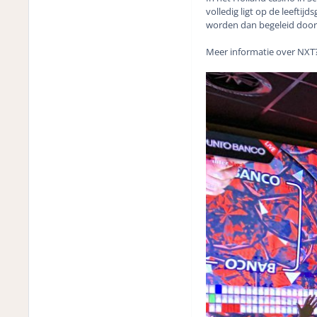
volledig ligt op de leefti
worden dan begeleid door
Meer informatie over NXT