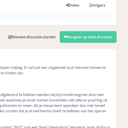
Delen
Volgers
Nieuwe discussie starten
Reageer op deze discussie
open vrijdag. Er zal ook een uitgebreid stuk hierover komen in
e vinden zijn.
afgeleverd te hebben werden wij bij intrede begroet door een
niet waarmee je moet starten bovendien ziet alles er prachtig uit
, gokkasten en meer. Als je nieuw bent spendeer dan niet teveel
len zonder dat je al veel kennis hoeft te hebben van het spel en
enaamd: “NXT” ook wel “Next Generation” geopend, waar de focus