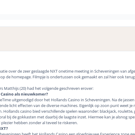
matie over de zeer geslaagde NXT onetime meeting in Scheveningen van afgel
p de homepage. Filmpje is ondertussen ook gemaakt en zal hier ook terug t
s Matthijs (20) had het volgende geschreven erover:
s Casino als nieuwkomer?
eTime uitgenodigd door het Hollands Casino in Scheveningen. Na de jassen 
lende licht effecten van de diverse machines. Eigenlijk op zoon punt weet je 
ren. Hollands casino bied verschillende spelen waaronder: blackjack, roulette
ral bij de gokkasten met daarbij de laagste inzet. Hiermee kan je alsnog spe
 plezier hebben zonder al teveel te riskeren.
NXT?
Scheveningen heeft het Hollands Casino een gloednieuwe Experience zone g