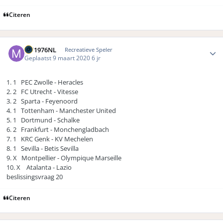
Citeren
Author stats
MF1976NL
Recreatieve Speler
Geplaatst
9 maart 2020
6 jr
1. 1 PEC Zwolle - Heracles
2. 2 FC Utrecht - Vitesse
3. 2 Sparta - Feyenoord
4. 1 Tottenham - Manchester United
5
. 1 Dortmund - Schalke
6. 2 Frankfurt - Monchengladbach
7. 1 KRC Genk - KV Mechelen
8. 1 Sevilla - Betis Sevilla
9. X Montpellier - Olympique Marseille
10. X Atalanta - Lazio
beslissingsvraag 20
Citeren