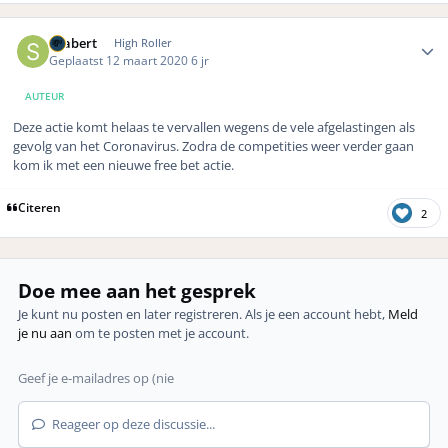
Author stats
Seabert
High Roller
Geplaatst
12 maart 2020
6 jr
AUTEUR
Deze actie komt helaas te vervallen wegens de vele afgelastingen als
gevolg van het Coronavirus. Zodra de competities weer verder gaan
kom ik met een nieuwe free bet actie.
Citeren
2
Doe mee aan het gesprek
Je kunt nu posten en later registreren. Als je een account hebt,
Meld
je nu aan
om te posten met je account.
Reageer op deze discussie...