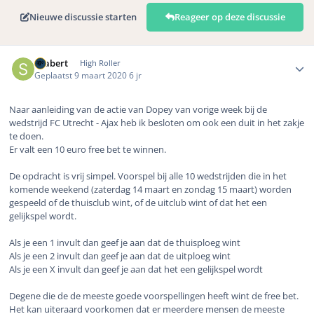
Nieuwe discussie starten
Reageer op deze discussie
Author stats
Seabert
High Roller
Geplaatst
9 maart 2020
6 jr
Naar aanleiding van de actie van Dopey van vorige week bij de
wedstrijd FC Utrecht - Ajax heb ik besloten om ook een duit in het zakje
te doen.
Er valt een 10 euro free bet te winnen.
De opdracht is vrij simpel. Voorspel bij alle 10 wedstrijden die in het
komende weekend (zaterdag 14 maart en zondag 15 maart) worden
gespeeld of de thuisclub wint, of de uitclub wint of dat het een
gelijkspel wordt.
Als je een 1 invult dan geef je aan dat de thuisploeg wint
Als je een 2 invult dan geef je aan dat de uitploeg wint
Als je een X invult dan geef je aan dat het een gelijkspel wordt
Degene die de de meeste goede voorspellingen heeft wint de free bet.
Het kan uiteraard voorkomen dat er meerdere mensen de meeste