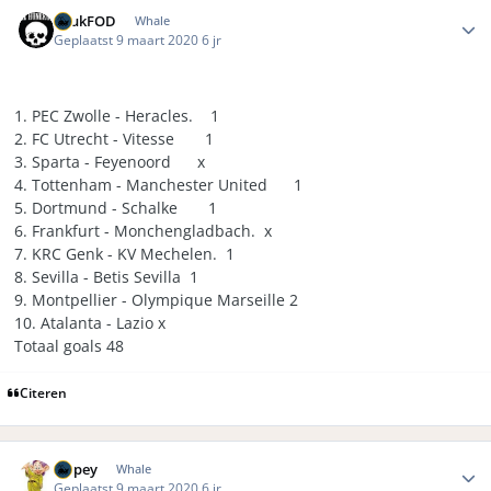
Author stats
LuukFOD
Whale
Geplaatst
9 maart 2020
6 jr
1. PEC Zwolle - Heracles. 1
2. FC Utrecht - Vitesse 1
3. Sparta - Feyenoord x
4. Tottenham - Manchester United 1
5. Dortmund - Schalke 1
6. Frankfurt - Monchengladbach. x
7. KRC Genk - KV Mechelen. 1
8. Sevilla - Betis Sevilla 1
9. Montpellier - Olympique Marseille 2
10. Atalanta - Lazio x
Totaal goals 48
Citeren
Author stats
Dopey
Whale
Geplaatst
9 maart 2020
6 jr