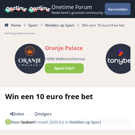
Spring naar bijdragen
Onetime Forum
Aanmelden
Nederland's grootste community voor de spannende 
Home
Sport
Wedden op Sport
Win een 10 euro free bet
Verberg Advertenties
Oranje Palace
100% Welkomstbonus
Speel hier!
Win een 10 euro free bet
Delen
Volgers
Door
Seabert
9 maart 2020
6 jr
in
Wedden op Sport