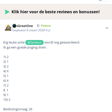
Klik hier voor de beste reviews en bonussen!
Author stats
TheGreatOne
Pitboss
Geplaatst
9 maart 2020
6 jr
Erg leuke actie
wordt erg gewaardeerd.
@Seabert
Ik ga een goede poging doen.
1) 2
2) 1
3) 2
4) X
5) 1
6) X
7) 2
8. 1
9) 1
10) 2
Beslissingsvraag: 26