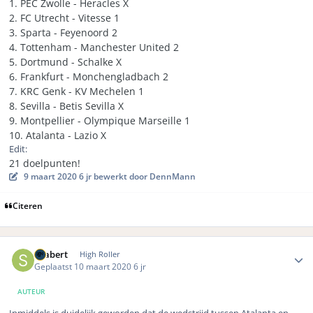
1. PEC Zwolle - Heracles X
2. FC Utrecht - Vitesse 1
3. Sparta - Feyenoord 2
4. Tottenham - Manchester United 2
5. Dortmund - Schalke X
6. Frankfurt - Monchengladbach 2
7. KRC Genk - KV Mechelen 1
8. Sevilla - Betis Sevilla X
9. Montpellier - Olympique Marseille 1
10. Atalanta - Lazio X
Edit:
21 doelpunten!
9 maart 2020
6 jr
bewerkt door DennMann
Citeren
Author stats
Seabert
High Roller
Geplaatst
10 maart 2020
6 jr
AUTEUR