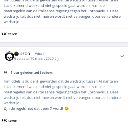
Inmiddels is duidelijk geworden dat de wedstrijd tussen Atalanta en
Lazio komend weekend niet gespeeld gaat worden i.v.m. de
maatregelen van de Italiaanse regering tegen het Coronavirus. Deze
wedstrijd telt dus niet mee en wordt niet vervangen door een andere
wedstrijd.
Citeren
Author stats
LuukFOD
Whale
Geplaatst
10 maart 2020
6 jr
1 uur geleden zei Seabert:
Inmiddels is duidelijk geworden dat de wedstrijd tussen Atalanta en
Lazio komend weekend niet gespeeld gaat worden i.v.m. de
maatregelen van de Italiaanse regering tegen het Coronavirus. Deze
wedstrijd telt dus niet mee en wordt niet vervangen door een andere
wedstrijd.
Zijn de regels niet dat t een X wordt
😉
Citeren