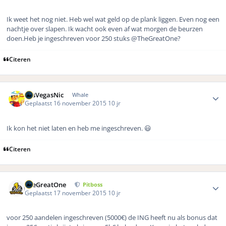
Ik weet het nog niet. Heb wel wat geld op de plank liggen. Even nog een
nachtje over slapen. Ik wacht ook even af wat morgen de beurzen
doen.Heb je ingeschreven voor 250 stuks @TheGreatOne?
Citeren
Author stats
LasVegasNic
Whale
Geplaatst
16 november 2015
10 jr
Ik kon het niet laten en heb me ingeschreven. 😃
Citeren
Author stats
TheGreatOne
Pitboss
Geplaatst
17 november 2015
10 jr
voor 250 aandelen ingeschreven (5000€) de ING heeft nu als bonus dat