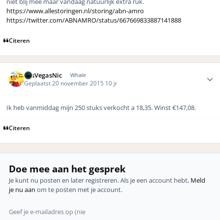
niet blij mee maar vandaag natuurlijk extra ruk.
https://www.allestoringen.nl/storing/abn-amro
https://twitter.com/ABNAMRO/status/667669833887141888
Citeren
Author stats
LasVegasNic
Whale
Geplaatst
20 november 2015
10 jr
Ik heb vanmiddag mijn 250 stuks verkocht a 18,35. Winst €147,08.
Citeren
Doe mee aan het gesprek
Je kunt nu posten en later registreren. Als je een account hebt,
Meld
je nu aan
om te posten met je account.