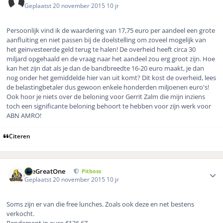
Geplaatst
20 november 2015
10 jr
Persoonlijk vind ik de waardering van 17,75 euro per aandeel een grote
aanfluiting en niet passen bij de doelstelling om zoveel mogelijk van
het geinvesteerde geld terug te halen! De overheid heeft circa 30
miljard opgehaald en de vraag naar het aandeel zou erg groot zijn. Hoe
kan het zijn dat als je dan de bandbreedte 16-20 euro maakt, je dan
nog onder het gemiddelde hier van uit komt? Dit kost de overheid, lees
de belastingbetaler dus gewoon enkele honderden miljoenen euro's!
Ook hoor je niets over de beloning voor Gerrit Zalm die mijn inziens
toch een significante beloning behoort te hebben voor zijn werk voor
ABN AMRO!
Citeren
Author stats
TheGreatOne
Pitboss
Geplaatst
20 november 2015
10 jr
Soms zijn er van die free lunches. Zoals ook deze en net bestens
verkocht.