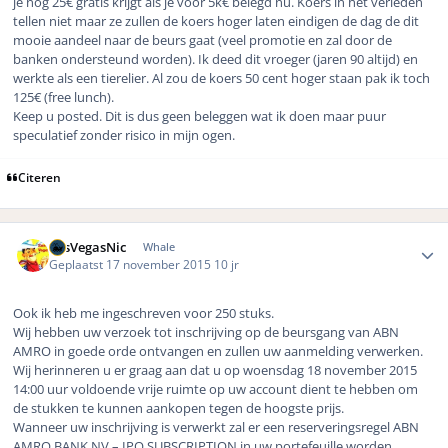
je nog 25€ gratis krijgt als je voor 5k€ belegd nu. Koers in het verleden
tellen niet maar ze zullen de koers hoger laten eindigen de dag de dit
mooie aandeel naar de beurs gaat (veel promotie en zal door de
banken ondersteund worden). Ik deed dit vroeger (jaren 90 altijd) en
werkte als een tierelier. Al zou de koers 50 cent hoger staan pak ik toch
125€ (free lunch).
Keep u posted. Dit is dus geen beleggen wat ik doen maar puur
speculatief zonder risico in mijn ogen.
Citeren
Author stats
LasVegasNic
Whale
Geplaatst
17 november 2015
10 jr
Ook ik heb me ingeschreven voor 250 stuks.
Wij hebben uw verzoek tot inschrijving op de beursgang van ABN
AMRO in goede orde ontvangen en zullen uw aanmelding verwerken.
Wij herinneren u er graag aan dat u op woensdag 18 november 2015
14:00 uur voldoende vrije ruimte op uw account dient te hebben om
de stukken te kunnen aankopen tegen de hoogste prijs.
Wanneer uw inschrijving is verwerkt zal er een reserveringsregel ABN
AMRO BANK NV – IPO SUBSCRIPTION in uw portefeuille worden