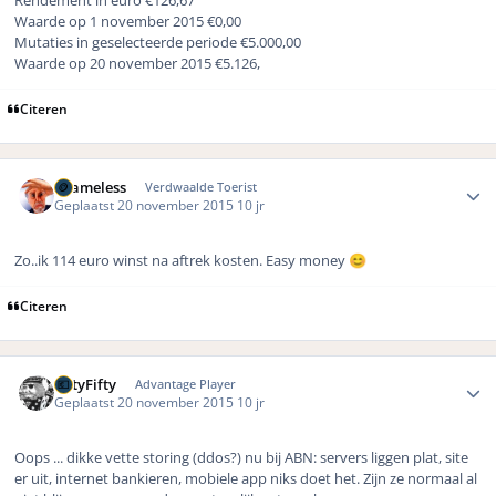
Rendement in euro €126,67
Waarde op 1 november 2015 €0,00
Mutaties in geselecteerde periode €5.000,00
Waarde op 20 november 2015 €5.126,
Citeren
Author stats
Shameless
Verdwaalde Toerist
Geplaatst
20 november 2015
10 jr
Zo..ik 114 euro winst na aftrek kosten. Easy money
😊
Citeren
Author stats
FiftyFifty
Advantage Player
Geplaatst
20 november 2015
10 jr
Oops ... dikke vette storing (ddos?) nu bij ABN: servers liggen plat, site
er uit, internet bankieren, mobiele app niks doet het. Zijn ze normaal al