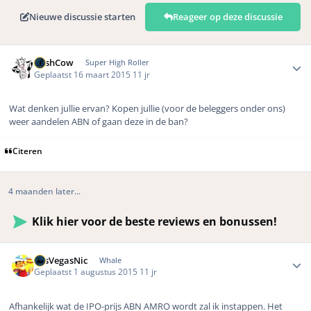
Nieuwe discussie starten
Reageer op deze discussie
Author stats
CashCow
Super High Roller
Geplaatst
16 maart 2015
11 jr
Wat denken jullie ervan? Kopen jullie (voor de beleggers onder ons)
weer aandelen ABN of gaan deze in de ban?
Citeren
4 maanden later...
Klik hier voor de beste reviews en bonussen!
Author stats
LasVegasNic
Whale
Geplaatst
1 augustus 2015
11 jr
Afhankelijk wat de IPO-prijs ABN AMRO wordt zal ik instappen. Het