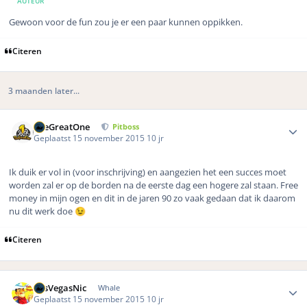
AUTEUR
Gewoon voor de fun zou je er een paar kunnen oppikken.
Citeren
3 maanden later...
Author stats
TheGreatOne
Pitboss
Geplaatst
15 november 2015
10 jr
Ik duik er vol in (voor inschrijving) en aangezien het een succes moet
worden zal er op de borden na de eerste dag een hogere zal staan. Free
money in mijn ogen en dit in de jaren 90 zo vaak gedaan dat ik daarom
nu dit werk doe
😉
Citeren
Author stats
LasVegasNic
Whale
Geplaatst
15 november 2015
10 jr