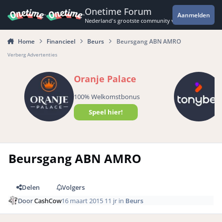
Spring naar bijdragen
Onetime Forum
Aanmelden
Nederland's grootste community voor de spannende 
Home
Financieel
Beurs
Beursgang ABN AMRO
Verberg Advertenties
Oranje Palace
100% Welkomstbonus
Speel hier!
Beursgang ABN AMRO
Delen
Volgers
Door
CashCow
16 maart 2015
11 jr
in
Beurs