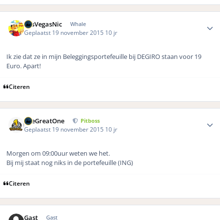
Author stats
LasVegasNic
Whale
Geplaatst
19 november 2015
10 jr
Ik zie dat ze in mijn Beleggingsportefeuille bij DEGIRO staan voor 19
Euro. Apart!
Citeren
Author stats
TheGreatOne
Pitboss
Geplaatst
19 november 2015
10 jr
Morgen om 09:00uur weten we het.
Bij mij staat nog niks in de portefeuille (ING)
Citeren
Gast
Gast