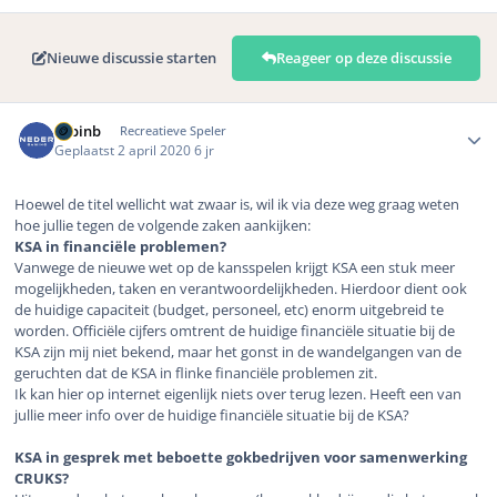
Nieuwe discussie starten
Reageer op deze discussie
Author stats
robinb
Recreatieve Speler
Geplaatst
2 april 2020
6 jr
Hoewel de titel wellicht wat zwaar is, wil ik via deze weg graag weten
hoe jullie tegen de volgende zaken aankijken:
KSA in financiële problemen?
Vanwege de nieuwe wet op de kansspelen krijgt KSA een stuk meer
mogelijkheden, taken en verantwoordelijkheden. Hierdoor dient ook
de huidige capaciteit (budget, personeel, etc) enorm uitgebreid te
worden. Officiële cijfers omtrent de huidige financiële situatie bij de
KSA zijn mij niet bekend, maar het gonst in de wandelgangen van de
geruchten dat de KSA in flinke financiële problemen zit.
Ik kan hier op internet eigenlijk niets over terug lezen. Heeft een van
jullie meer info over de huidige financiële situatie bij de KSA?
KSA in gesprek met beboette gokbedrijven voor samenwerking
CRUKS?