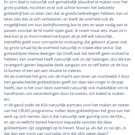
En zo'n deal is natuurlijk ook gemakkelijk plausibel te maken voor het
grote publiek, mochten ze er ooit achter komen: het beboette
gokbedrijf kan zo laten zien dat ze goede bedoelingen hebben, kan zo
laten zien dat ze zich verbeteren, en biedt de overheid ook de
mogelijkheid om hun bedrijfsvoering live te zien en waar nodig aan te
passen voordat de Nl markt open gaat. Ik noem maar iets, maar zo'n
deal kan je zo mooi maken/verkopen als je zelf wilt natuurlijk...
Hetzelfde geldt voor corruptie en omkoping, dat gebeurt al jaren ook
op grote schaal bij de overheid natuurlijk in vrijwel elke sector. Dat
gokbedrijven kleine dwergen zijn hoeft wat dat betreft geen invloed te
hebben. Een overheid heeft natuurlijk ook zo zijn belangen, dus die kan
strategisch gezien bepaalde deals aangaan om zo zelf beter uit de bus
te komen of een win-win situatie te creëren.
Als de overheid het gros van de macht aan (even als voorbeeld) 5 door
hen geselecteerde gokbedrijven geeft (en daar een vinger in de pap
heeft), dan is het voor deze overheid natuurlijk ook makkelijker om te
handhaven, om veranderingen door te voeren, om beleid te maken
etc.
In dit geval zoekt de KSA natuurlijk partners voor het maken en testen
van het CRUKS programma. Indien deze gokbedrijven het gros van het
werk op zich nemen, dan is dat natuurlijk zeer gunstig voor de KSA....
en zijn ze wellicht bereid hiervoor bepaalde sancties die deze
gokbedrijven zijn opgelegd op te heven. Maar ja, als dat zo zal zijn...is
dat dan een vorm van corruptie, of is dat slim zaken doen?