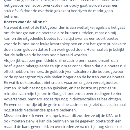
het gewoon een soort overkapte monopoly gaat worden waar een
stuk of vijf (door de overheid gekozen) bedrijven de markt gaan
beheren.
Boetes voor de bühne?
Nu weet ik niet of de KSA gebonden is aan wettelijke regels als het gaat
om de hoogte van de boetes die ze kunnen uitdelen, maar op mij
komen die uitgedeelde boetes toch altijd over als een soort boetes
voor de bühne: voor leuke krantenkoppen en om het grote publieke te
doen laten geloven dat ze hun werk goed doen. Helemaal als je bekijkt
dat de helft van de boetes nooit betaald worden.
Als je kijkt wat een gemiddeld online casino per maand omzet, dan
hoef je geen raketgeleerde te zijn om te concluderen dat die boetes nul
effect hebben. Immers, de gokbedrijven calculeren die boetes gewoon
in: de opbrengsten zijn vele malen hoger dan de kosten van de boetes.
En wat ik ook absoluut niet snap is waarom er geen vervolgboetes
komen. Ik heb net nog even gekeken, en het kostte mij precies 10
minuten van mijn tijd om in Google honderden overtredingen te zien.
Advertenties, banners, etc ze zijn nog in duizendtallen te bezichtigen.
En even een rondje bij de grote online casino's en je ziet dat ze allemaal
nog steeds Nederlandse spelers bedienen.
Misschien denk ik weer te simpel, maar dit zouden ze bij de KSA toch
ook moeten zien? je kan die bedrijven na de gegeven boete toch een
maand de kans geven oid, en overtreden ze na die tijd nog steeds de