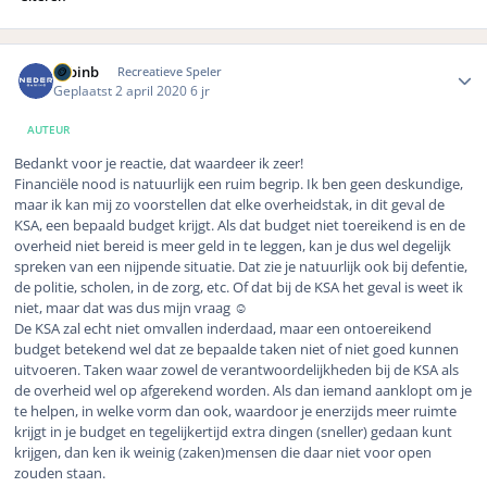
Author stats
robinb
Recreatieve Speler
Geplaatst
2 april 2020
6 jr
AUTEUR
Bedankt voor je reactie, dat waardeer ik zeer!
Financiële nood is natuurlijk een ruim begrip. Ik ben geen deskundige,
maar ik kan mij zo voorstellen dat elke overheidstak, in dit geval de
KSA, een bepaald budget krijgt. Als dat budget niet toereikend is en de
overheid niet bereid is meer geld in te leggen, kan je dus wel degelijk
spreken van een nijpende situatie. Dat zie je natuurlijk ook bij defentie,
de politie, scholen, in de zorg, etc. Of dat bij de KSA het geval is weet ik
niet, maar dat was dus mijn vraag
☺️
De KSA zal echt niet omvallen inderdaad, maar een ontoereikend
budget betekend wel dat ze bepaalde taken niet of niet goed kunnen
uitvoeren. Taken waar zowel de verantwoordelijkheden bij de KSA als
de overheid wel op afgerekend worden. Als dan iemand aanklopt om je
te helpen, in welke vorm dan ook, waardoor je enerzijds meer ruimte
krijgt in je budget en tegelijkertijd extra dingen (sneller) gedaan kunt
krijgen, dan ken ik weinig (zaken)mensen die daar niet voor open
zouden staan.