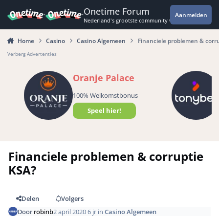
Spring naar bijdragen
Onetime Forum
Aanmelden
Nederland's grootste community voor de spannende 
Home
Casino
Casino Algemeen
Financiele problemen & corr
Verberg Advertenties
Oranje Palace
100% Welkomstbonus
Speel hier!
Financiele problemen & corruptie
KSA?
Delen
Volgers
Door
robinb
2 april 2020
6 jr
in
Casino Algemeen