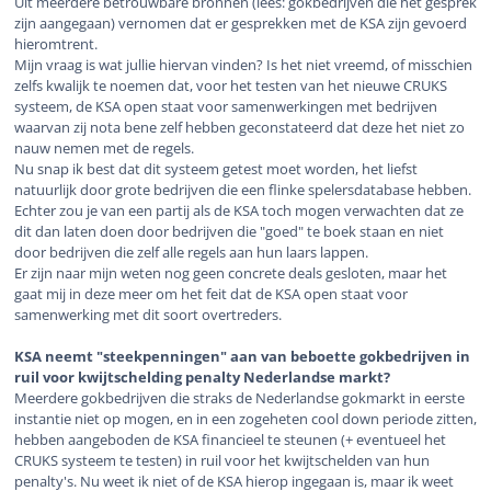
Uit meerdere betrouwbare bronnen (lees: gokbedrijven die het gesprek
zijn aangegaan) vernomen dat er gesprekken met de KSA zijn gevoerd
hieromtrent.
Mijn vraag is wat jullie hiervan vinden? Is het niet vreemd, of misschien
zelfs kwalijk te noemen dat, voor het testen van het nieuwe CRUKS
systeem, de KSA open staat voor samenwerkingen met bedrijven
waarvan zij nota bene zelf hebben geconstateerd dat deze het niet zo
nauw nemen met de regels.
Nu snap ik best dat dit systeem getest moet worden, het liefst
natuurlijk door grote bedrijven die een flinke spelersdatabase hebben.
Echter zou je van een partij als de KSA toch mogen verwachten dat ze
dit dan laten doen door bedrijven die "goed" te boek staan en niet
door bedrijven die zelf alle regels aan hun laars lappen.
Er zijn naar mijn weten nog geen concrete deals gesloten, maar het
gaat mij in deze meer om het feit dat de KSA open staat voor
samenwerking met dit soort overtreders.
KSA neemt "steekpenningen" aan van beboette gokbedrijven in
ruil voor kwijtschelding penalty Nederlandse markt?
Meerdere gokbedrijven die straks de Nederlandse gokmarkt in eerste
instantie niet op mogen, en in een zogeheten cool down periode zitten,
hebben aangeboden de KSA financieel te steunen (+ eventueel het
CRUKS systeem te testen) in ruil voor het kwijtschelden van hun
penalty's. Nu weet ik niet of de KSA hierop ingegaan is, maar ik weet