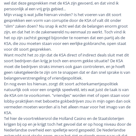
wel dat deze gesprekken met de KSA zijn gevoerd, en dat vind ik
persoonlijk al een vrij grijs gebied...
Mijn vraag is wat jullie hiervan vinden? Is het voeren van dit soort
gesprekken een vorm van corruptie door de KSA of valt dit onder
"slim" zaken doen? Nu snap ik echt wel dat de belangen enorm groot
zijn, en dat het in de zakenwereld nu eenmaal zo werkt. Toch vind ik
het op zijn zachtst gezegd bijzonder te noemen dat een partij als de
KSA, die zou moeten staan voor een eerlijke gokbranche, open staat
voor dit soort gesprekken.
Want mocht het zo zijn dat de KSA direct of indirect deals sluit met dit
soort bedrijven dan krijg je toch een enorm gekke situatie? De KSA
moet die bedrijven straks immers ook gaan controleren, en je hoeft
geen raketgeleerde te zijn om te snappen dat er dan snel sprake is van
belangenverstrengeling of vriendjespolitiek.
En nog even los hiervan, zorgt dit soort achterkamertjespolitiek
natuurlijk ook voor een ongelijk speelveld, iets wat juist de taak is van
de KSA om te voorkomen. "vriendjes" worden met of open staan voor
lobby-praktijken met beboette gokbedrijven zou in mijn ogen dan ook
vermeden moeten worden al is het alleen maar voor het imago van de
KSA.
Tel hier de voortrekkersrol die Holland Casino en de Staatsloterijen
krijgen bij op en je krijgt toch het gevoel dat er op hoog niveau door de
Nederlandse overheid een spelletje word gespeeld. De Nederlandse
gokmarkt gaat straks open, maar het ziet er steeds meer naar uit dat