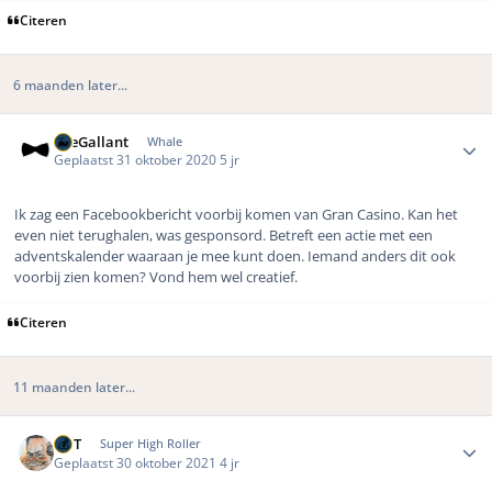
Citeren
6 maanden later...
Author stats
TheGallant
Whale
Geplaatst
31 oktober 2020
5 jr
Ik zag een Facebookbericht voorbij komen van Gran Casino. Kan het
even niet terughalen, was gesponsord. Betreft een actie met een
adventskalender waaraan je mee kunt doen. Iemand anders dit ook
voorbij zien komen? Vond hem wel creatief.
Citeren
11 maanden later...
Author stats
MrT
Super High Roller
Geplaatst
30 oktober 2021
4 jr