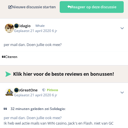
Nieuwe discussie starten
Reageer op deze discussie
Author stats
Solidagio
Whale
Geplaatst
21 april 2020
6 jr
per mail dan. Doen jullie ook mee?
Citeren
Klik hier voor de beste reviews en bonussen!
Author stats
TheGreatOne
Pitboss
Geplaatst
21 april 2020
6 jr
32 minuten geleden zei Solidagio:
per mail dan. Doen jullie ook mee?
Ik heb wel actie mails van WIN casino, Jack's en Flash. niet van GC