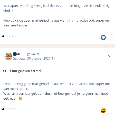
Wat apart, vandaag kreeg ik al de 3e, voor een bingo. Ze zijn leuk bezig,
vind ik!
Heb ook nog geen mail gehad helaas want ik vind acties ook super om
aan mee tedoen
Citeren
1
Author stats
TV78
High Roller
Geplaatst
30 oktober 2021
4 jr
1 uur geleden zei MrT:
Heb ook nog geen mail gehad helaas want ik vind acties ook super om
aan mee tedoen
Was ruim een jaar geleden, dus niet heel gek dat je nu geen mail hebt
gekregen
😉
Citeren
1