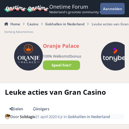
Spring naar bijdragen
Onetime Forum
Aanmelden
Nederland's grootste community voor de spannende 
Home
Casino
Gokhallen in Nederland
Leuke acties van Gran
Verberg Advertenties
Oranje Palace
100% Welkomstbonus
Speel hier!
Leuke acties van Gran Casino
Delen
Volgers
Door
Solidagio
21 april 2020
6 jr
in
Gokhallen in Nederland