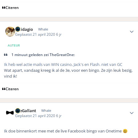
Citeren
Author stats
Solidagio
Whale
Geplaatst
21 april 2020
6 jr
AUTEUR
1 minuut geleden zei TheGreatOne:
Ik heb wel actie mails van WIN casino, Jack's en Flash. niet van GC
Wat apart, vandaag kreeg ik al de 3e, voor een bingo. Ze zijn leuk bezig,
vind ik!
Citeren
Author stats
TheGallant
Whale
Geplaatst
21 april 2020
6 jr
Ik doe binnenkort mee met de live Facebook bingo van Onetime
😃