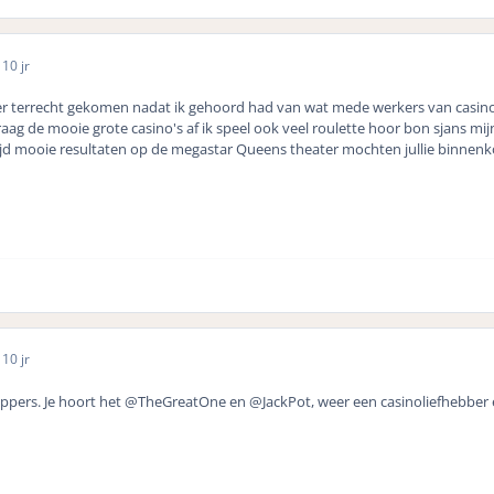
5
10 jr
er terrecht gekomen nadat ik gehoord had van wat mede werkers van casino's
graag de mooie grote casino's af ik speel ook veel roulette hoor bon sjans mi
ijd mooie resultaten op de megastar Queens theater mochten jullie binnen
5
10 jr
pers. Je hoort het @TheGreatOne en @JackPot, weer een casinoliefhebber er b