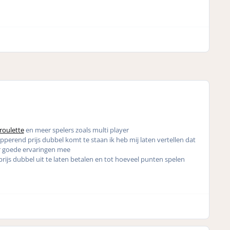
roulette
en meer spelers zoals multi player
pperend prijs dubbel komt te staan ik heb mij laten vertellen dat
er goede ervaringen mee
ijs dubbel uit te laten betalen en tot hoeveel punten spelen