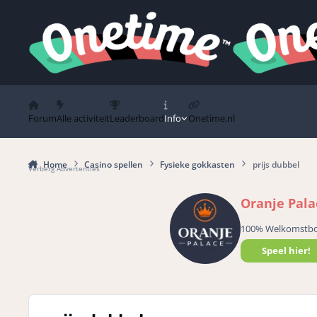
Spring naar bijdragen
Forum
Alle activiteit
Leaderboard
Info
Onetime.nl
Home
Casino spellen
Fysieke gokkasten
prijs dubbel
Verberg Advertenties
Oranje Pala
100% Welkomstb
Speel hier!