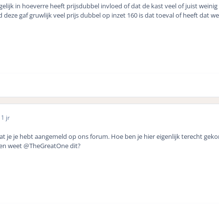
gelijk in hoeverre heeft prijsdubbel invloed of dat de kast veel of juist wein
deze gaf gruwlijk veel prijs dubbel op inzet 160 is dat toeval of heeft dat w
1 jr
t je je hebt aangemeld op ons forum. Hoe ben je hier eigenlijk terecht geko
hien weet @TheGreatOne dit?