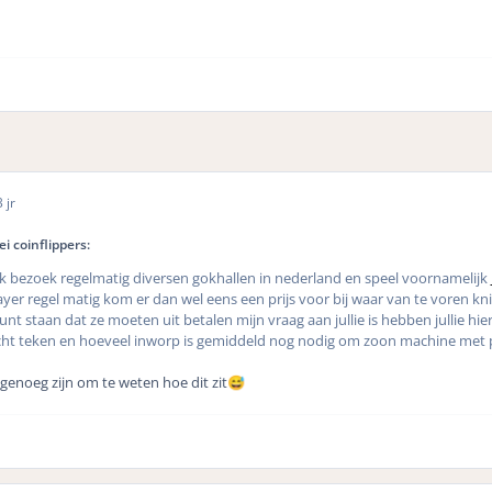
 jr
i coinflippers:
ik bezoek regelmatig diversen gokhallen in nederland en speel voornamelijk
ayer regel matig kom er dan wel eens een prijs voor bij waar van te voren kni
t staan dat ze moeten uit betalen mijn vraag aan jullie is hebben jullie hi
lecht teken en hoeveel inworp is gemiddeld nog nodig om zoon machine met pr
 genoeg zijn om te weten hoe dit zit
😅