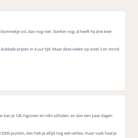
j bommetje vol, dan nog niet. Sterker nog; al heeft hij drie keer
 dubbele prijzen in 4 uur tijd. Maar deze vielen op inzet 2 en stond
ar kan je 10k ingooien en niks uithalen, en dan een paar dagen
0/2000 punten, dan heb je altijd nog wel verlies, maar vaak haal je