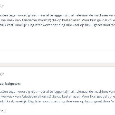
 jr
kasten tegenwoordig niet meer af te leggen zijn, al helemaal de machines van 
 wel vaak van Aziatische afkomst) die op kasten azen. Voor hun gevoel vol 
ijk kast, moeilijk. Dag later wordt het ding drie keer op bijvul gezet door 'a
 jr
ei Jackpotvis:
kasten tegenwoordig niet meer af te leggen zijn, al helemaal de machines van 
 wel vaak van Aziatische afkomst) die op kasten azen. Voor hun gevoel vol 
ijk kast, moeilijk. Dag later wordt het ding drie keer op bijvul gezet door 'a
 in?