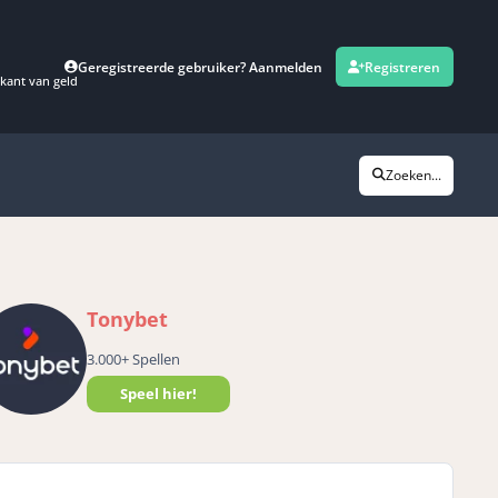
Geregistreerde gebruiker? Aanmelden
Registreren
kant van geld
Zoeken...
Tonybet
3.000+ Spellen
Speel hier!