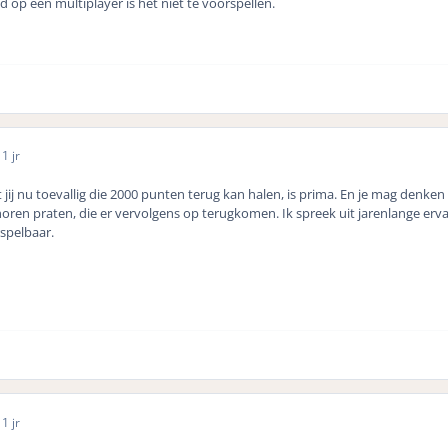
d op een multiplayer is het niet te voorspellen.
1 jr
at jij nu toevallig die 2000 punten terug kan halen, is prima. En je mag denken da
horen praten, die er vervolgens op terugkomen. Ik spreek uit jarenlange er
spelbaar.
1 jr