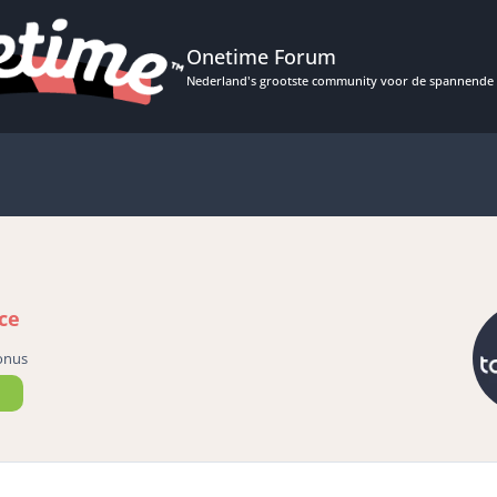
Onetime Forum
Nederland's grootste community voor de spannende 
ce
onus