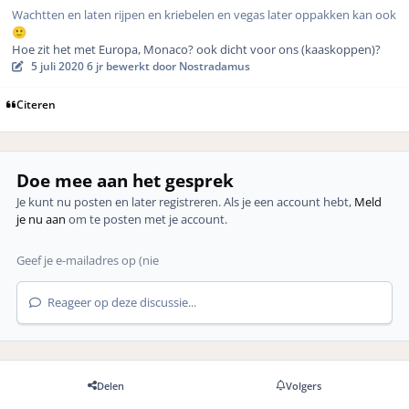
Wachtten en laten rijpen en kriebelen en vegas later oppakken kan ook
🙂
Hoe zit het met Europa, Monaco? ook dicht voor ons (kaaskoppen)?
5 juli 2020
6 jr
bewerkt door Nostradamus
Citeren
Doe mee aan het gesprek
Je kunt nu posten en later registreren. Als je een account hebt,
Meld
je nu aan
om te posten met je account.
Reageer op deze discussie...
Delen
Volgers