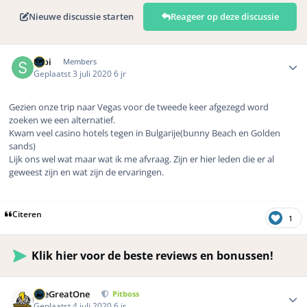
Nieuwe discussie starten
Reageer op deze discussie
Author stats
sooi
Members
Geplaatst
3 juli 2020
6 jr
Gezien onze trip naar Vegas voor de tweede keer afgezegd word
zoeken we een alternatief.
Kwam veel casino hotels tegen in Bulgarije(bunny Beach en Golden
sands)
Lijk ons wel wat maar wat ik me afvraag. Zijn er hier leden die er al
geweest zijn en wat zijn de ervaringen.
Citeren
1
Klik hier voor de beste reviews en bonussen!
Author stats
TheGreatOne
Pitboss
Geplaatst
4 juli 2020
6 jr