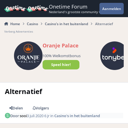
Spring naar bijdragen
Onetime Forum
Aanmelden
Nederland's grootste community voor de spannende 
Home
Casino
Casino's in het buitenland
Alternatief
Verberg Advertenties
Oranje Palace
100% Welkomstbonus
Speel hier!
Alternatief
Delen
Volgers
Door
sooi
3 juli 2020
6 jr
in
Casino's in het buitenland