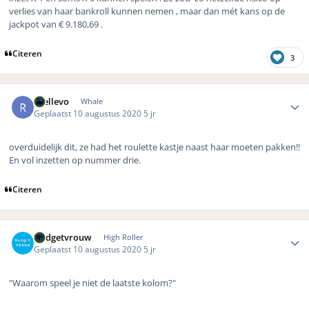
verlies van haar bankroll kunnen nemen , maar dan mét kans op de
jackpot van € 9.180,69 .
Citeren
3
Author stats
rhellevo
Whale
Geplaatst
10 augustus 2020
5 jr
overduidelijk dit, ze had het roulette kastje naast haar moeten pakken!!
En vol inzetten op nummer drie.
Citeren
Author stats
Budgetvrouw
High Roller
Geplaatst
10 augustus 2020
5 jr
"Waarom speel je niet de laatste kolom?"