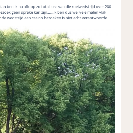
an ben ik na afloop zo total loss van die roeiwedstrijd over 200
ek geen sprake kan zijn.......ik ben dus wel vele malen vlak
 de wedstrijd een casino bezoeken is niet echt verantwoorde