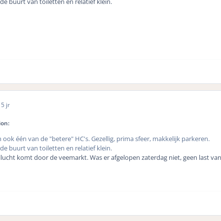
de buurt van toiletten en relatief klein.
0
5 jr
ion:
ok één van de "betere" HC's. Gezellig, prima sfeer, makkelijk parkeren.
de buurt van toiletten en relatief klein.
lucht komt door de veemarkt. Was er afgelopen zaterdag niet, geen last van