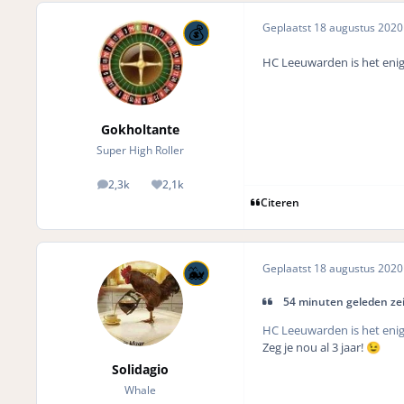
Geplaatst
18 augustus 202
HC Leeuwarden is het enig
Gokholtante
Super High Roller
2,3k
2,1k
posts
Reputation
Citeren
Geplaatst
18 augustus 202
54 minuten geleden zei
HC Leeuwarden is het enig
Zeg je nou al 3 jaar!
😉
Solidagio
Whale