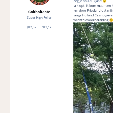
Zeg je nou al 3 jaar!
😉
Ja klopt, ik kom maar een 
km door Friesland dat mijn
Gokholtante
langs Holland Casino geva
Super High Roller
wedstrijdvoorbereiding

2,3k
2,1k
posts
Reputation