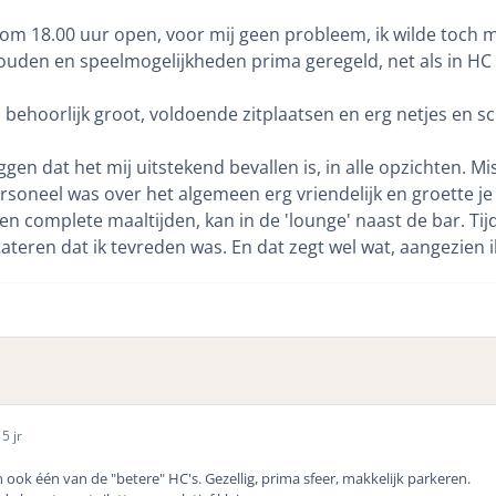
 om 18.00 uur open, voor mij geen probleem, ik wilde toch m
ouden en speelmogelijkheden prima geregeld, net als in HC
behoorlijk groot, voldoende zitplaatsen en erg netjes en s
ggen dat het mij uitstekend bevallen is, in alle opzichten. Mi
soneel was over het algemeen erg vriendelijk en groette je 
geen complete maaltijden, kan in de 'lounge' naast de bar. T
eren dat ik tevreden was. En dat zegt wel wat, aangezien ik
0
5 jr
ok één van de "betere" HC's. Gezellig, prima sfeer, makkelijk parkeren.