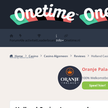
Spring naar bijdragen
Forum
Alle activiteit
Leaderboard
Info
Onetime.nl
Home
Casino
Casino Algemeen
Reviews
Holland Ca
Verberg Advertenties
Oranje Pala
100% Welkomstb
Speel hier!