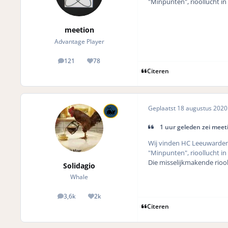
"Minpunten", rioollucht in 
meetion
Advantage Player
121
78
posts
Reputation
Citeren
Geplaatst
18 augustus 202
1 uur geleden zei meet
Wij vinden HC Leeuwarden o
"Minpunten", rioollucht in 
Die misselijkmakende riool
Solidagio
Whale
3,6k
2k
posts
Reputation
Citeren