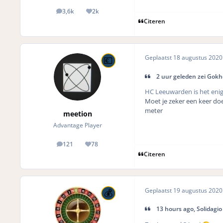
3,6k
2k
posts
Reputation
Citeren
Geplaatst
18 augustus 202
2 uur geleden zei Gokh
HC Leeuwarden is het enig
Moet je zeker een keer do
meter
meetion
Advantage Player
121
78
posts
Reputation
Citeren
Geplaatst
19 augustus 202
13 hours ago, Solidagio 