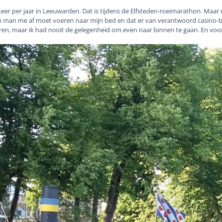
keer per jaar in Leeuwarden. Dat is tijdens de Elfsteden-roeimarathon. Maar d
 man me af moet voeren naar mijn bed en dat er van verantwoord casino-bezo
ren, maar ik had nooit de gelegenheid om even naar binnen te gaan. En voor
