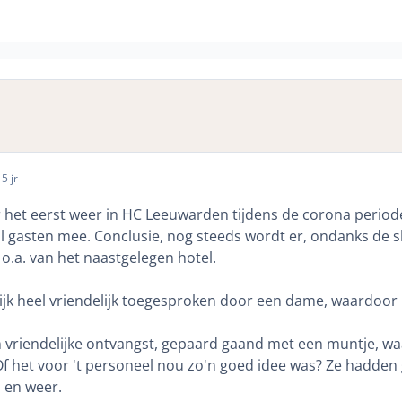
0
5 jr
het eerst weer in HC Leeuwarden tijdens de corona periode.
al gasten mee. Conclusie, nog steeds wordt er, ondanks de
 o.a. van het naastgelegen hotel.
elijk heel vriendelijk toegesproken door een dame, waardoor
n vriendelijke ontvangst, gepaard gaand met een muntje, waa
 Of het voor 't personeel nou zo'n goed idee was? Ze hadden
 en weer.