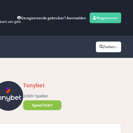
Geregistreerde gebruiker? Aanmelden
Registreren
kant van geld
Zoeken...
Tonybet
3.000+ Spellen
Speel hier!