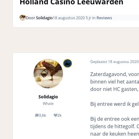
Holland Casino Leeuwarden
Door
Solidagio
18 augustus 2020
5 jr
in
Reviews
Geplaatst
18 augustus 202
Zaterdagavond, voor 
binnen viel het aant
door niet HC gasten,
Solidagio
Bij entree werd ik g
Whale
3,6k
2k
posts
Reputation
Bij de entree ook ee
tijdens de hittegolf.
naar de keuken heen