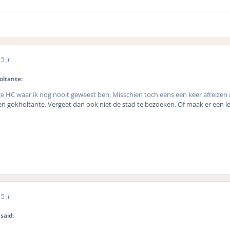
0
5 jr
oltante:
e HC waar ik nog nooit geweest ben. Misschien toch eens een keer afreizen
en gokholtante. Vergeet dan ook niet de stad te bezoeken. Of maak er een l
0
5 jr
said: