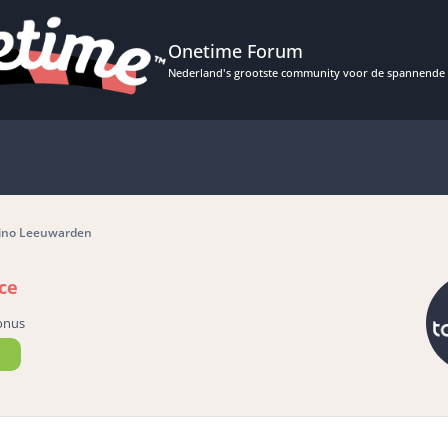
Onetime Forum
Nederland's grootste community voor de spannende 
sino Leeuwarden
ce
onus