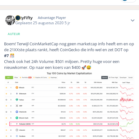
Author stats
FiftyFifty
Advantage Player
Geplaatst
25 augustus 2020
5 jr
AUTEUR
Boem! Terwijl CoinMarketCap nog geen marketcap info heeft em en op
de 21XXste plaats rankt, heeft CoinGecko die info wel en zet DOT op
#7
🎊
Check ook het 24h Volume: $501 miljoen. Pretty huge voor een
nieuwkomer. Op naar een koers van $400
🚀
😅