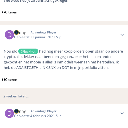
Wie weet heb je ze vannacht gekregen
Citeren
Author stats
Donny
Advantage Player
Geplaatst
22 januari 2021
5 jr
Nou idd
had nog meer koop orders open staan op andere
@JackPot
crypto,alles lekker naar beneden gegaan,zeker het een en ander
gekocht en het mooie is alles is inmiddels weer aan het herstellen. Ik
heb de ADA,BTC,ETH,LINK,SNX en DOT in mijn portfolio zitten.
Citeren
2 weken later...
Author stats
Donny
Advantage Player
Geplaatst
4 februari 2021
5 jr