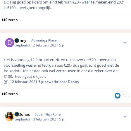
DOT lig goed op koers om eind februari €20,- waar te maken,eind 2021
is €100,- heel goed mogelijk.
Citeren
Author stats
Donny
Advantage Player
Geplaatst
12 februari 2021
5 jr
Het is vandaag 12 februari en zitten nu al over de €20,- heen,mijn
voorspelling was eind februari pas €20,- dus gaat echt goed met de
Polkadot. Heb er dan ook wel vertrouwen in dat die zeker over de
€100,- heen gaat dit jaar.
12 februari 2021
5 jr
bewerkt door Donny
Citeren
1
Author stats
K. Ronos
Super High Roller
Geplaatst
13 februari 2021
5 jr