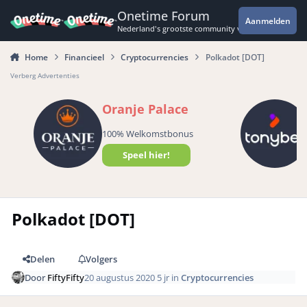
Spring naar bijdragen
Onetime Forum
Aanmelden
Nederland's grootste community voor de spannende 
Home
Financieel
Cryptocurrencies
Polkadot [DOT]
Verberg Advertenties
Oranje Palace
100% Welkomstbonus
Speel hier!
Polkadot [DOT]
Delen
Volgers
Door
FiftyFifty
20 augustus 2020
5 jr
in
Cryptocurrencies