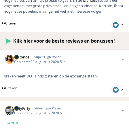
nog niet iets van om uit je plaat te gaan. En de
Markets
sectie is een
vage bende, met grote prijsverschillen en geen Binance. Kortom, ik sta
nog niet te popelen, maar ga het wel met interesse volgen.
Citeren
2
Klik hier voor de beste reviews en bonussen!
Author stats
K. Ronos
Super High Roller
Geplaatst
20 augustus 2020
5 jr
Kraken heeft DOT sinds gisteren op de exchange staan!
Citeren
2
Author stats
FiftyFifty
Advantage Player
Geplaatst
20 augustus 2020
5 jr
AUTEUR