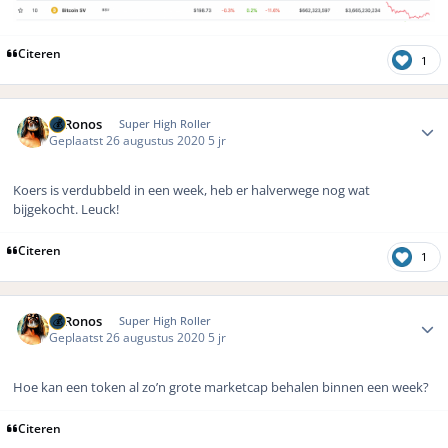
Citeren
1
Author stats
K. Ronos
Super High Roller
Geplaatst
26 augustus 2020
5 jr
Koers is verdubbeld in een week, heb er halverwege nog wat
bijgekocht. Leuck!
Citeren
1
Author stats
K. Ronos
Super High Roller
Geplaatst
26 augustus 2020
5 jr
Hoe kan een token al zo’n grote marketcap behalen binnen een week?
Citeren