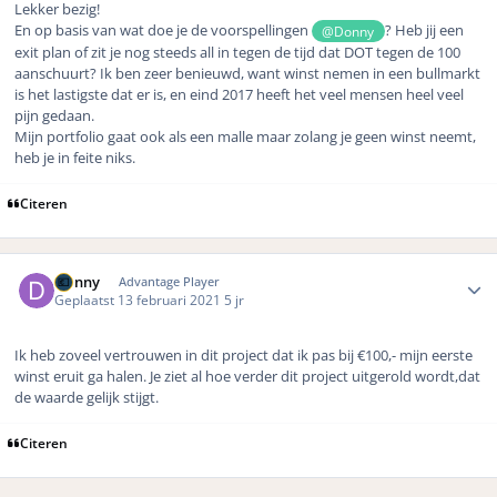
Lekker bezig!
En op basis van wat doe je de voorspellingen
? Heb jij een
@Donny
exit plan of zit je nog steeds all in tegen de tijd dat DOT tegen de 100
aanschuurt? Ik ben zeer benieuwd, want winst nemen in een bullmarkt
is het lastigste dat er is, en eind 2017 heeft het veel mensen heel veel
pijn gedaan.
Mijn portfolio gaat ook als een malle maar zolang je geen winst neemt,
heb je in feite niks.
Citeren
Author stats
Donny
Advantage Player
Geplaatst
13 februari 2021
5 jr
Ik heb zoveel vertrouwen in dit project dat ik pas bij €100,- mijn eerste
winst eruit ga halen. Je ziet al hoe verder dit project uitgerold wordt,dat
de waarde gelijk stijgt.
Citeren