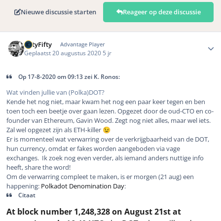
Nieuwe discussie starten
Reageer op deze discussie
Author stats
FiftyFifty
Advantage Player
Geplaatst
20 augustus 2020
5 jr
Op 17-8-2020 om 09:13 zei K. Ronos:
Wat vinden jullie van (Polka)DOT?
Kende het nog niet, maar kwam het nog een paar keer tegen en ben
toen toch een beetje over gaan lezen. Opgezet door de oud-CTO en co-
founder van Ethereum, Gavin Wood. Zegt nog niet alles, maar wel iets.
Zal wel opgezet zijn als ETH-killer
😉
Er is momenteel wat verwarring over de verkrijgbaarheid van de DOT,
hun currency, omdat er
fakes
worden aangeboden via vage
exchanges. Ik zoek nog even verder, als iemand anders nuttige info
heeft, share the word!
Om de verwarring compleet te maken, is er morgen (21 aug) een
happening:
Polkadot Denomination Day
:
Citaat
At block number 1,248,328 on August 21st at