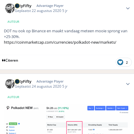
Author stats
FiftyFifty
Advantage Player
Geplaatst
22 augustus 2020
5 jr
AUTEUR
DOT nu ook op Binance en maakt vandaag meteen mooie sprong van
+25-30%.
https://coinmarketcap.com/currencies/polkadot-new/markets/
Citeren
2
Author stats
FiftyFifty
Advantage Player
Geplaatst
24 augustus 2020
5 jr
AUTEUR