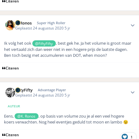
Citeren
Author stats
K. Ronos
Super High Roller
Geplaatst
24 augustus 2020
5 jr
Ik volg het ook
, best gek he. Ja het volume is groot maar
@FiftyFifty
het vertaald zich dan weer niet in een hogere prijs de laatste dagen.
Ben toch bezig met accumuleren van DOT, when moon?
Citeren
Author stats
FiftyFifty
Advantage Player
Geplaatst
24 augustus 2020
5 jr
AUTEUR
Eens,
, op basis van volume zou je al een veel hogere
@K. Ronos
koers verwachten. Nog heel eventjes geduld tot moon en lambo
😉
Citeren
1