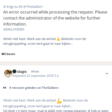
Ik krijg nu dit @TheGallant :
An error occurred while processing the request. Please
contact the administrator of the website for further
information.
GERELATEERD
Klinkt niet best. Werk aan de winkel
Bedankt voor de
💪
terugkoppeling, onze nerd gaat er naar kijken...
Citeren
Author stats
Solidagio
Whale
Geplaatst
22 september 2020
5 jr
4 minuten geleden zei TheGallant:
Klinkt niet best. Werk aan de winkel
Bedankt voor de
terugkoppeling, onze nerd gaat er naar kijken...
Hij doet z'n best maar, mag ie gelijk mijn review plaatsen, ik heb er geen