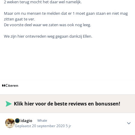
2 weken terug mocht het daar wel namelijk.
Maar om nu mensen te melden dat er 1 moet gaan staan en niet mag
zitten gaat te ver.
De voorste deel waar we zaten was ook nog leeg.
We zijn hier ontevreden weg gegaan dankzij Ellen.
Citeren
Klik hier voor de beste reviews en bonussen!
Author stats
Solidagio
Whale
Geplaatst
20 september 2020
5 jr