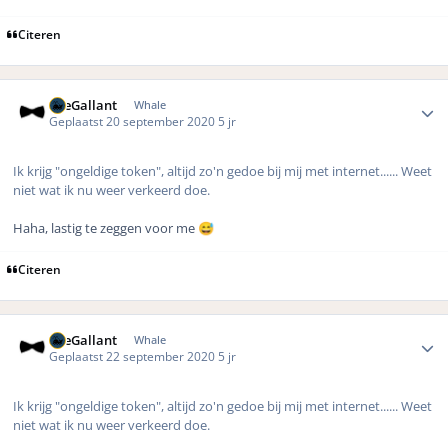
Citeren
Author stats
TheGallant
Whale
Geplaatst
20 september 2020
5 jr
Ik krijg "ongeldige token", altijd zo'n gedoe bij mij met internet...... Weet
niet wat ik nu weer verkeerd doe.
Haha, lastig te zeggen voor me
😅
Citeren
Author stats
TheGallant
Whale
Geplaatst
22 september 2020
5 jr
Ik krijg "ongeldige token", altijd zo'n gedoe bij mij met internet...... Weet
niet wat ik nu weer verkeerd doe.