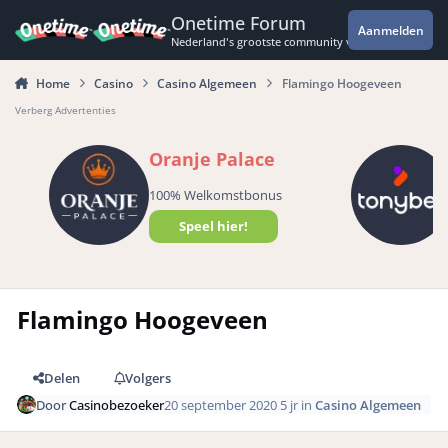
Spring naar bijdragen
Onetime Forum
Aanmelden
Nederland's grootste community voor de spannende 
Home
Casino
Casino Algemeen
Flamingo Hoogeveen
Verberg Advertenties
Oranje Palace
100% Welkomstbonus
Speel hier!
Flamingo Hoogeveen
Delen
Volgers
Door
Casinobezoeker
20 september 2020
5 jr
in
Casino Algemeen