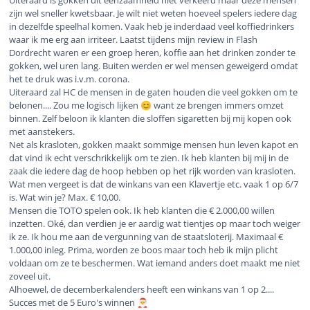
zijn wel sneller kwetsbaar. Je wilt niet weten hoeveel spelers iedere dag
in dezelfde speelhal komen. Vaak heb je inderdaad veel koffiedrinkers
waar ik me erg aan irriteer. Laatst tijdens mijn review in Flash
Dordrecht waren er een groep heren, koffie aan het drinken zonder te
gokken, wel uren lang. Buiten werden er wel mensen geweigerd omdat
het te druk was i.v.m. corona.
Uiteraard zal HC de mensen in de gaten houden die veel gokken om te
belonen.... Zou me logisch lijken
want ze brengen immers omzet
😊
binnen. Zelf beloon ik klanten die sloffen sigaretten bij mij kopen ook
met aanstekers.
Net als krasloten, gokken maakt sommige mensen hun leven kapot en
dat vind ik echt verschrikkelijk om te zien. Ik heb klanten bij mij in de
zaak die iedere dag de hoop hebben op het rijk worden van krasloten.
Wat men vergeet is dat de winkans van een Klavertje etc. vaak 1 op 6/7
is. Wat win je? Max. € 10,00.
Mensen die TOTO spelen ook. Ik heb klanten die € 2.000,00 willen
inzetten. Oké, dan verdien je er aardig wat tientjes op maar toch weiger
ik ze. Ik hou me aan de vergunning van de staatsloterij. Maximaal €
1.000,00 inleg. Prima, worden ze boos maar toch heb ik mijn plicht
voldaan om ze te beschermen. Wat iemand anders doet maakt me niet
zoveel uit.
Alhoewel, de decemberkalenders heeft een winkans van 1 op 2....
Succes met de 5 Euro's winnen
🎅