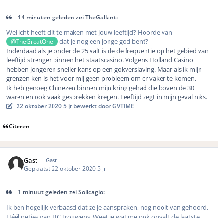
14 minuten geleden zei TheGallant:
Wellicht heeft dit te maken met jouw leeftijd? Hoorde van
dat je nog een jonge god bent?
@TheGreatOne
Inderdaad als je onder de 25 valt is de de frequentie op het gebied van
leeftijd strenger binnen het staatscasino. Volgens Holland Casino
hebben jongeren sneller kans op een gokverslaving. Maar als ik mijn
grenzen ken is het voor mij geen probleem om er vaker te komen.
Ik heb genoeg Chinezen binnen mijn kring gehad die boven de 30
waren en ook vaak gesprekken kregen. Leeftijd zegt in mijn geval niks.
22 oktober 2020
5 jr
bewerkt door GVTIME
Citeren
Gast
Gast
Geplaatst
22 oktober 2020
5 jr
1 minuut geleden zei Solidagio:
Ik ben hogelijk verbaasd dat ze je aanspraken, nog nooit van gehoord.
Héél netjes van HC trouwens. Weet je wat me ook opvalt de laatste