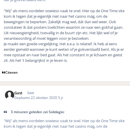
"Wij" als mens oordelen sowieso vaak te snel. Hier op de One Time site
kom ik tegen dat je eigenlijk niet naar het casino mág, om de
bewegingen te beperken. Zakelijk mag wel, dát dan wel weer. Ook
constateer ik dat posters toelichten waaróm ze naar een gokhal gaan.
Uit nieuwsgierigheid, toevallig in de buurt zijn etc. Het lijkt wel of je
verantwoording af moet leggen voor je bezoeken.
Je maakt een goede vergelijking. Het e.e.a. is relatief. Ik heb al eens
eerder gemeld wanneer je kunt weten of je gokverslaafd bent. Als je er
mee opstaat en naar bed gaat. Als het constant in je lichaam en geest
zit. Als het 't belangrijkst in je leven is.
Citeren
Gast
Gast
Geplaatst
22 oktober 2020
5 jr
3 minuten geleden zei Solidagio:
"Wij" als mens oordelen sowieso vaak te snel. Hier op de One Time site
kom ik tegen dat je eigenlijk niet naar het casino mág, om de