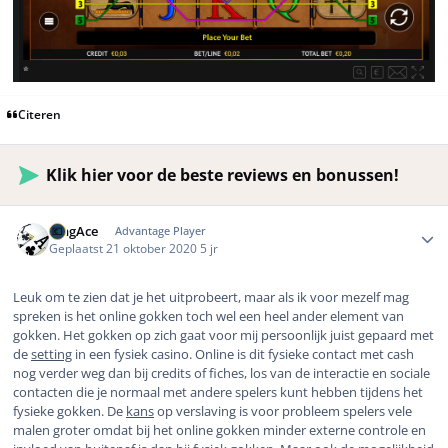
Citeren
Klik hier voor de beste reviews en bonussen!
Author stats
KingAce
Advantage Player
Geplaatst
21 oktober 2020
5 jr
Leuk om te zien dat je het uitprobeert, maar als ik voor mezelf mag
spreken is het online gokken toch wel een heel ander element van
gokken. Het gokken op zich gaat voor mij persoonlijk juist gepaard met
de
setting
in een fysiek casino. Online is dit fysieke contact met cash
nog verder weg dan bij credits of fiches, los van de interactie en sociale
contacten die je normaal met andere spelers kunt hebben tijdens het
fysieke gokken. De
kans
op verslaving is voor probleem spelers vele
malen groter omdat bij het online gokken minder externe controle en