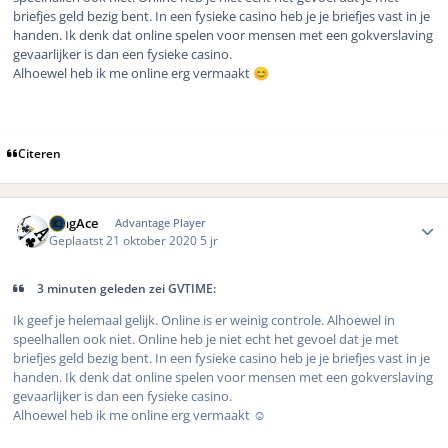
briefjes geld bezig bent. In een fysieke casino heb je je briefjes vast in je
handen. Ik denk dat online spelen voor mensen met een gokverslaving
gevaarlijker is dan een fysieke casino.
Alhoewel heb ik me online erg vermaakt
😊
Citeren
Author stats
KingAce
Advantage Player
Geplaatst
21 oktober 2020
5 jr
3 minuten geleden zei GVTIME:
Ik geef je helemaal gelijk. Online is er weinig controle. Alhoewel in
speelhallen ook niet. Online heb je niet echt het gevoel dat je met
briefjes geld bezig bent. In een fysieke casino heb je je briefjes vast in je
handen. Ik denk dat online spelen voor mensen met een gokverslaving
gevaarlijker is dan een fysieke casino.
Alhoewel heb ik me online erg vermaakt
☺️