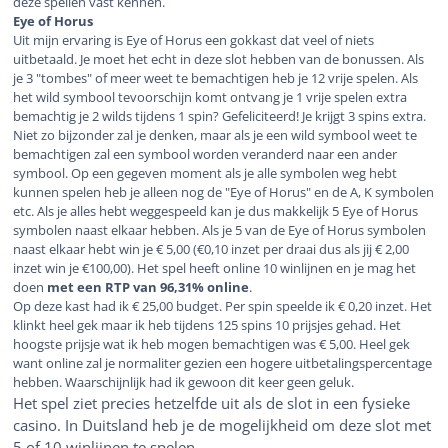
deze spellen vast kennen.
Eye of Horus
Uit mijn ervaring is Eye of Horus een gokkast dat veel of niets
uitbetaald. Je moet het echt in deze slot hebben van de bonussen. Als
je 3 "tombes" of meer weet te bemachtigen heb je 12 vrije spelen. Als
het wild symbool tevoorschijn komt ontvang je 1 vrije spelen extra
bemachtig je 2 wilds tijdens 1 spin? Gefeliciteerd! Je krijgt 3 spins extra.
Niet zo bijzonder zal je denken, maar als je een wild symbool weet te
bemachtigen zal een symbool worden veranderd naar een ander
symbool. Op een gegeven moment als je alle symbolen weg hebt
kunnen spelen heb je alleen nog de "Eye of Horus" en de A, K symbolen
etc. Als je alles hebt weggespeeld kan je dus makkelijk 5 Eye of Horus
symbolen naast elkaar hebben. Als je 5 van de Eye of Horus symbolen
naast elkaar hebt win je € 5,00 (€0,10 inzet per draai dus als jij € 2,00
inzet win je €100,00). Het spel heeft online 10 winlijnen en je mag het
doen
met een RTP van 96,31% online
.
Op deze kast had ik € 25,00 budget. Per spin speelde ik € 0,20 inzet. Het
klinkt heel gek maar ik heb tijdens 125 spins 10 prijsjes gehad. Het
hoogste prijsje wat ik heb mogen bemachtigen was € 5,00. Heel gek
want online zal je normaliter gezien een hogere uitbetalingspercentage
hebben. Waarschijnlijk had ik gewoon dit keer geen geluk.
Het spel ziet precies hetzelfde uit als de slot in een fysieke
casino. In Duitsland heb je de mogelijkheid om deze slot met
5 of 10 winlijnen te spelen.