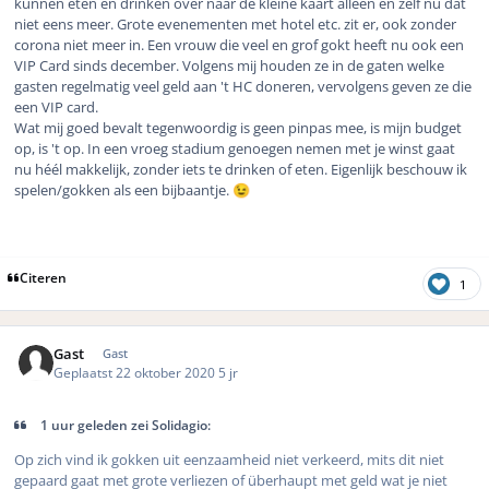
kunnen eten en drinken over naar de kleine kaart alleen en zelf nu dát
niet eens meer. Grote evenementen met hotel etc. zit er, ook zonder
corona niet meer in. Een vrouw die veel en grof gokt heeft nu ook een
VIP Card sinds december. Volgens mij houden ze in de gaten welke
gasten regelmatig veel geld aan 't HC doneren, vervolgens geven ze die
een VIP card.
Wat mij goed bevalt tegenwoordig is geen pinpas mee, is mijn budget
op, is 't op. In een vroeg stadium genoegen nemen met je winst gaat
nu héél makkelijk, zonder iets te drinken of eten. Eigenlijk beschouw ik
spelen/gokken als een bijbaantje.
😉
Citeren
1
Gast
Gast
Geplaatst
22 oktober 2020
5 jr
1 uur geleden zei Solidagio:
Op zich vind ik gokken uit eenzaamheid niet verkeerd, mits dit niet
gepaard gaat met grote verliezen of überhaupt met geld wat je niet