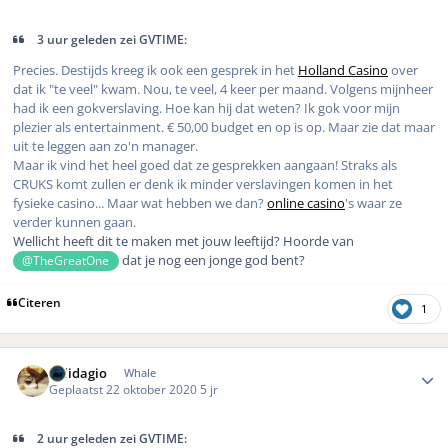
3 uur geleden zei GVTIME:
Precies. Destijds kreeg ik ook een gesprek in het
Holland Casino
over
dat ik "te veel" kwam. Nou, te veel, 4 keer per maand. Volgens mijnheer
had ik een gokverslaving. Hoe kan hij dat weten? Ik gok voor mijn
plezier als entertainment. € 50,00 budget en op is op. Maar zie dat maar
uit te leggen aan zo'n manager.
Maar ik vind het heel goed dat ze gesprekken aangaan! Straks als
CRUKS komt zullen er denk ik minder verslavingen komen in het
fysieke casino... Maar wat hebben we dan?
online casino
's waar ze
verder kunnen gaan.
Wellicht heeft dit te maken met jouw leeftijd? Hoorde van
dat je nog een jonge god bent?
@TheGreatOne
Citeren
1
Author stats
Solidagio
Whale
Geplaatst
22 oktober 2020
5 jr
2 uur geleden zei GVTIME: