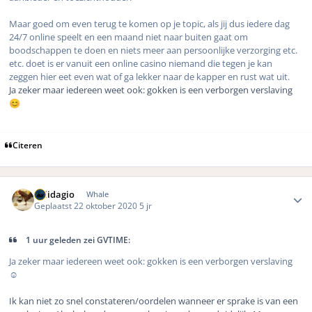
Maar goed om even terug te komen op je topic, als jij dus iedere dag
24/7 online speelt en een maand niet naar buiten gaat om
boodschappen te doen en niets meer aan persoonlijke verzorging etc.
etc. doet is er vanuit een online casino niemand die tegen je kan
zeggen hier eet even wat of ga lekker naar de kapper en rust wat uit.
Ja zeker maar iedereen weet ook: gokken is een verborgen verslaving
😊
Citeren
Author stats
Solidagio
Whale
Geplaatst
22 oktober 2020
5 jr
1 uur geleden zei GVTIME:
Ja zeker maar iedereen weet ook: gokken is een verborgen verslaving
☺️
Ik kan niet zo snel constateren/oordelen wanneer er sprake is van een