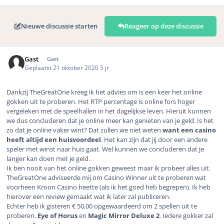
Nieuwe discussie starten
Reageer op deze discussie
Gast
Gast
Geplaatst
21 oktober 2020
5 jr
Dankzij TheGreatOne kreeg ik het advies om is een keer het online
gokken uit te proberen. Het RTP percentage is online fors hoger
vergeleken met de speelhallen in het dagelijkse leven. Hieruit kunnen
we dus concluderen dat je online meer kan genieten van je geld. Is het
zo dat je online vaker wint? Dat zullen we niet weten
want een casino
heeft altijd een huisvoordeel
. Het kan zijn dat jij door een andere
speler met winst naar huis gaat. Wel kunnen we concluderen dat je
langer kan doen met je geld.
Ik ben nooit van het online gokken geweest maar ik probeer alles uit.
TheGreatOne adviseerde mij om Casino Winner uit te proberen wat
voorheen Kroon Casino heette (als ik het goed heb begrepen). Ik heb
hierover een review gemaakt wat ik later zal publiceren.
Echter heb ik gisteren € 50,00 opgewaardeerd om 2 spellen uit te
proberen.
Eye of Horus
en
Magic Mirror Deluxe 2
. Iedere gokker zal