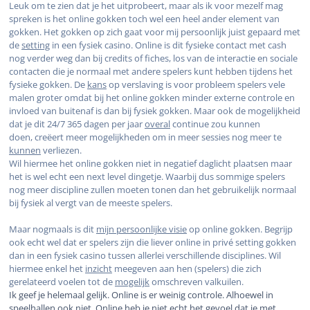
Leuk om te zien dat je het uitprobeert, maar als ik voor mezelf mag
spreken is het online gokken toch wel een heel ander element van
gokken. Het gokken op zich gaat voor mij persoonlijk juist gepaard met
de
setting
in een fysiek casino. Online is dit fysieke contact met cash
nog verder weg dan bij credits of fiches, los van de interactie en sociale
contacten die je normaal met andere spelers kunt hebben tijdens het
fysieke gokken. De
kans
op verslaving is voor probleem spelers vele
malen groter omdat bij het online gokken minder externe controle en
invloed van buitenaf is dan bij fysiek gokken. Maar ook de mogelijkheid
dat je dit 24/7 365 dagen per jaar
overal
continue zou kunnen
doen, creëert meer mogelijkheden om in meer sessies nog meer te
kunnen
verliezen.
Wil hiermee het online gokken niet in negatief daglicht plaatsen maar
het is wel echt een next level dingetje. Waarbij dus sommige spelers
nog meer discipline zullen moeten tonen dan het gebruikelijk normaal
bij fysiek al vergt van de meeste spelers.
Maar nogmaals is dit
mijn persoonlijke visie
op online gokken. Begrijp
ook echt wel dat er spelers zijn die liever online in privé setting gokken
dan in een fysiek casino tussen allerlei verschillende disciplines. Wil
hiermee enkel het
inzicht
meegeven aan hen (spelers) die zich
gerelateerd voelen tot de
mogelijk
omschreven valkuilen.
Ik geef je helemaal gelijk. Online is er weinig controle. Alhoewel in
speelhallen ook niet. Online heb je niet echt het gevoel dat je met