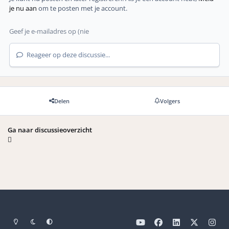
je nu aan
om te posten met je account.
Reageer op deze discussie...
Delen
Volgers
Ga naar discussieoverzicht
Light Mode
Dark Mode
Systeemvoorkeuren
y
f
l
x
i