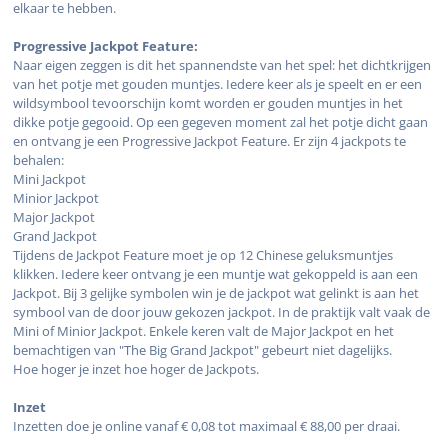
elkaar te hebben.
Progressive Jackpot Feature:
Naar eigen zeggen is dit het spannendste van het spel: het dichtkrijgen
van het potje met gouden muntjes. Iedere keer als je speelt en er een
wildsymbool tevoorschijn komt worden er gouden muntjes in het
dikke potje gegooid. Op een gegeven moment zal het potje dicht gaan
en ontvang je een Progressive Jackpot Feature. Er zijn 4 jackpots te
behalen:
Mini Jackpot
Minior Jackpot
Major Jackpot
Grand Jackpot
Tijdens de Jackpot Feature moet je op 12 Chinese geluksmuntjes
klikken. Iedere keer ontvang je een muntje wat gekoppeld is aan een
Jackpot. Bij 3 gelijke symbolen win je de jackpot wat gelinkt is aan het
symbool van de door jouw gekozen jackpot. In de praktijk valt vaak de
Mini of Minior Jackpot. Enkele keren valt de Major Jackpot en het
bemachtigen van "The Big Grand Jackpot" gebeurt niet dagelijks.
Hoe hoger je inzet hoe hoger de Jackpots.
Inzet
Inzetten doe je online vanaf € 0,08 tot maximaal € 88,00 per draai.