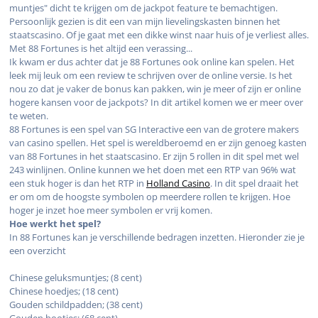
muntjes" dicht te krijgen om de jackpot feature te bemachtigen.
Persoonlijk gezien is dit een van mijn lievelingskasten binnen het
staatscasino. Of je gaat met een dikke winst naar huis of je verliest alles.
Met 88 Fortunes is het altijd een verassing...
Ik kwam er dus achter dat je 88 Fortunes ook online kan spelen. Het
leek mij leuk om een review te schrijven over de online versie. Is het
nou zo dat je vaker de bonus kan pakken, win je meer of zijn er online
hogere kansen voor de jackpots? In dit artikel komen we er meer over
te weten.
88 Fortunes is een spel van SG Interactive een van de grotere makers
van casino spellen. Het spel is wereldberoemd en er zijn genoeg kasten
van 88 Fortunes in het staatscasino. Er zijn 5 rollen in dit spel met wel
243 winlijnen. Online kunnen we het doen met een RTP van 96% wat
een stuk hoger is dan het RTP in
Holland Casino
. In dit spel draait het
er om om de hoogste symbolen op meerdere rollen te krijgen. Hoe
hoger je inzet hoe meer symbolen er vrij komen.
Hoe werkt het spel?
In 88 Fortunes kan je verschillende bedragen inzetten. Hieronder zie je
een overzicht
Chinese geluksmuntjes; (8 cent)
Chinese hoedjes; (18 cent)
Gouden schildpadden; (38 cent)