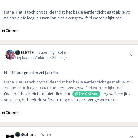
Haha. Het is toch crystal clear dat het bakje eerder dicht gaat als ie vol
zit dan als ie leeg is. Daar kan niet over getwijfeld worden lijkt me
Citeren
Author stats
ROELETTE
Super High Roller
Geplaatst
27 oktober 2020
5 jr
12 uur geleden zei JackPot:
Haha. Het is toch crystal clear dat het bakje eerder dicht gaat als ie vol
zit dan als ie leeg is. Daar kan niet over getwijfeld worden lijkt me
Over dat bakje dicht of niet dicht kan
nog wel een jinx
@TheGallant
vertellen, hij heeft de software engineer daarover gesproken...
Citeren
Author stats
TheGallant
Whale