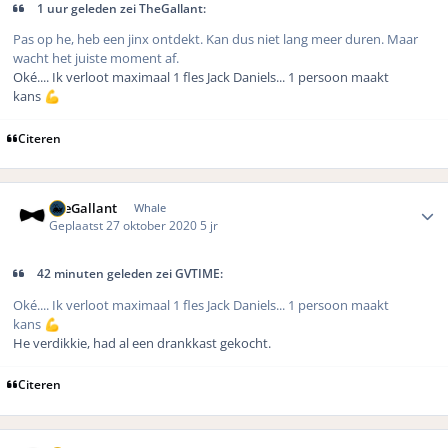
1 uur geleden zei TheGallant:
Pas op he, heb een jinx ontdekt. Kan dus niet lang meer duren. Maar
wacht het juiste moment af.
Oké.... Ik verloot maximaal 1 fles Jack Daniels... 1 persoon maakt
kans
💪
Citeren
Author stats
TheGallant
Whale
Geplaatst
27 oktober 2020
5 jr
42 minuten geleden zei GVTIME:
Oké.... Ik verloot maximaal 1 fles Jack Daniels... 1 persoon maakt
kans
💪
He verdikkie, had al een drankkast gekocht.
Citeren
Author stats