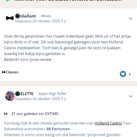
Author stats
TheGallant
Whale
Geplaatst
26 oktober 2020
5 jr
Over de tip gesproken: het maakt inderdaad geen f#ck uit of het potje
bijna dicht is of niet. Dit ook bevestigd gekregen door een Holland
Casino medewerker. Toch ben ik geneigd juist de slots te pakken
waarbij het bakje bijna gesloten is.
Bedankt voor jouw review
Citeren
2
Author stats
ROELETTE
Super High Roller
Geplaatst
26 oktober 2020
5 jr
21 uur geleden zei GVTIME:
Vandaag heb ik een review gemaakt over een van
Holland Casino
haar
bekendste automaten:
88 Fortunes
Iedereen is soms uren bezig om dat bekende "potje met gouden