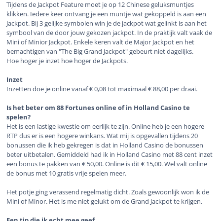
Tijdens de Jackpot Feature moet je op 12 Chinese geluksmuntjes
klikken. Iedere keer ontvang je een muntje wat gekoppeld is aan een
Jackpot. Bij 3 gelijke symbolen win je de jackpot wat gelinkt is aan het
symbool van de door jouw gekozen jackpot. In de praktijk valt vaak de
Mini of Minior Jackpot. Enkele keren valt de Major Jackpot en het
bemachtigen van "The Big Grand Jackpot" gebeurt niet dagelijks.
Hoe hoger je inzet hoe hoger de Jackpots.
Inzet
Inzetten doe je online vanaf € 0,08 tot maximaal € 88,00 per draai.
Is het beter om 88 Fortunes online of in Holland Casino te
spelen?
Het is een lastige kwestie om eerlijk te zijn. Online heb je een hogere
RTP dus er is een hogere winkans. Wat mij is opgevallen tijdens 20
bonussen die ik heb gekregen is dat in Holland Casino de bonussen
beter uitbetalen. Gemiddeld had ik in Holland Casino met 88 cent inzet
een bonus te pakken van € 50,00. Online is dit € 15,00. Wel valt online
de bonus met 10 gratis vrije spelen meer.
Het potje ging verassend regelmatig dicht. Zoals gewoonlijk won ik de
Mini of Minor. Het is me niet gelukt om de Grand Jackpot te krijgen.
Een tip die ik echt mee geef....