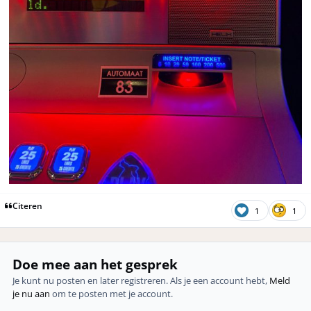
Citeren
1
1
Doe mee aan het gesprek
Je kunt nu posten en later registreren. Als je een account hebt,
Meld
je nu aan
om te posten met je account.