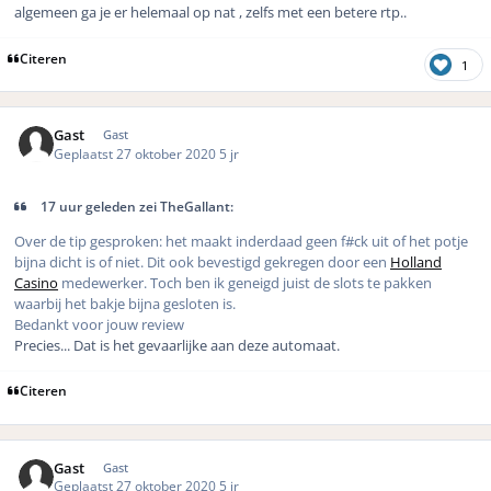
algemeen ga je er helemaal op nat , zelfs met een betere rtp..
Citeren
1
Gast
Gast
Geplaatst
27 oktober 2020
5 jr
17 uur geleden zei TheGallant:
Over de tip gesproken: het maakt inderdaad geen f#ck uit of het potje
bijna dicht is of niet. Dit ook bevestigd gekregen door een
Holland
Casino
medewerker. Toch ben ik geneigd juist de slots te pakken
waarbij het bakje bijna gesloten is.
Bedankt voor jouw review
Precies... Dat is het gevaarlijke aan deze automaat.
Citeren
Gast
Gast
Geplaatst
27 oktober 2020
5 jr