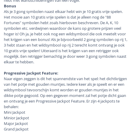
hebt met wandschilderingen van een vogel.
Bonus
Als je 3 gong symbolen naast elkaar hebt win je 10 gratis vrije spelen.
Het mooie aan 10 gratis vrije spelen is dat je alleen nog de "88
Fortunes" symbolen hebt zoals hierboven beschreven. De A, K, 10
symbolen etc. verdwijnen waardoor de kans op grotere prijzen veel
hoger is! Oh ja, je hebt ook nog een wildsymbool die ook meetelt voor
het krijgen van een bonus! Als je bijvoorbeeld 2 gong symbolen op rij 1,
3 hebt staan en het wildsymbool op rij 2 terecht komt ontvang je ook
10 gratis vrije spelen! Uiteraard is het krijgen van een retrigger ook
mogelijk. Een retrigger bemachtig je door weer 3 gong symbolen naast
elkaar te hebben.
Progressive Jackpot Feature:
Naar eigen zeggen is dit het spannendste van het spel: het dichtkrijgen
van het potje met gouden muntjes. Iedere keer als je speelt en er een
wildsymbool tevoorschijn komt worden er gouden muntjes in het
dikke potje gegooid. Op een gegeven moment zal het potje dicht gaan
en ontvang je een Progressive Jackpot Feature. Er zijn 4 jackpots te
behalen:
Mini Jackpot
Minior Jackpot
Major Jackpot
Grand Jackpot