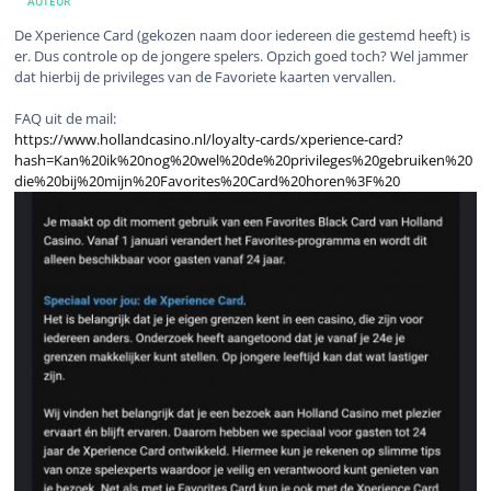
AUTEUR
De Xperience Card (gekozen naam door iedereen die gestemd heeft) is
er. Dus controle op de jongere spelers. Opzich goed toch? Wel jammer
dat hierbij de privileges van de Favoriete kaarten vervallen.
FAQ uit de mail:
https://www.hollandcasino.nl/loyalty-cards/xperience-card?
hash=Kan%20ik%20nog%20wel%20de%20privileges%20gebruiken%20
die%20bij%20mijn%20Favorites%20Card%20horen%3F%20