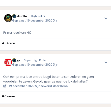
Author stats
TheTurtle
High Roller
Geplaatst
19 december 2020
5 jr
Prima idee! van HC
Citeren
Author stats
Reno
Super High Roller
Geplaatst
19 december 2020
5 jr
Ook een prima idee om de jeugd beter te controleren en geen
voordelen te geven. Gevolg gaan ze naar de lokale hallen?
19 december 2020
5 jr
bewerkt door Reno
Citeren
Author stats