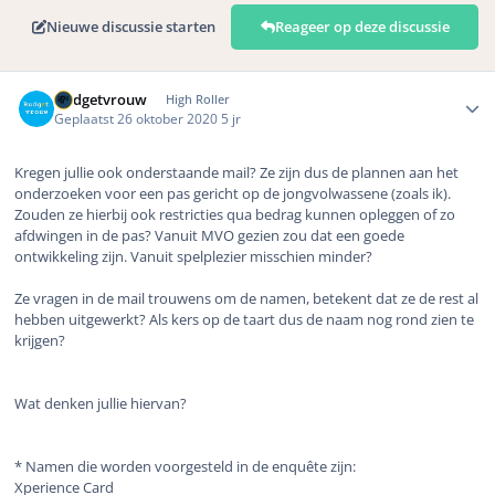
Nieuwe discussie starten
Reageer op deze discussie
Author stats
Budgetvrouw
High Roller
Geplaatst
26 oktober 2020
5 jr
Kregen jullie ook onderstaande mail? Ze zijn dus de plannen aan het
onderzoeken voor een pas gericht op de jongvolwassene (zoals ik).
Zouden ze hierbij ook restricties qua bedrag kunnen opleggen of zo
afdwingen in de pas? Vanuit MVO gezien zou dat een goede
ontwikkeling zijn. Vanuit spelplezier misschien minder?
Ze vragen in de mail trouwens om de namen, betekent dat ze de rest al
hebben uitgewerkt? Als kers op de taart dus de naam nog rond zien te
krijgen?
Wat denken jullie hiervan?
* Namen die worden voorgesteld in de enquête zijn:
Xperience Card