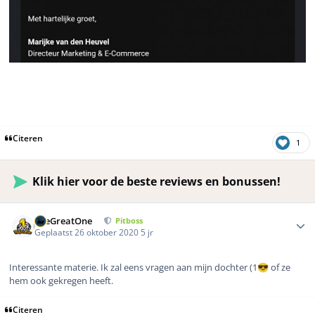
Citeren
1
Klik hier voor de beste reviews en bonussen!
Author stats
TheGreatOne
Pitboss
Geplaatst
26 oktober 2020
5 jr
Interessante materie. Ik zal eens vragen aan mijn dochter (1
of ze
😎
hem ook gekregen heeft.
Citeren