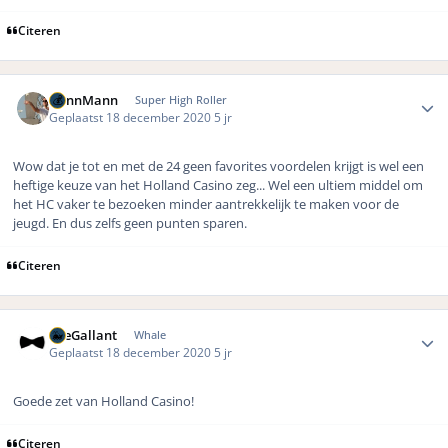
Citeren
Author stats
DennMann
Super High Roller
Geplaatst
18 december 2020
5 jr
Wow dat je tot en met de 24 geen favorites voordelen krijgt is wel een
heftige keuze van het Holland Casino zeg... Wel een ultiem middel om
het HC vaker te bezoeken minder aantrekkelijk te maken voor de
jeugd. En dus zelfs geen punten sparen.
Citeren
Author stats
TheGallant
Whale
Geplaatst
18 december 2020
5 jr
Goede zet van Holland Casino!
Citeren