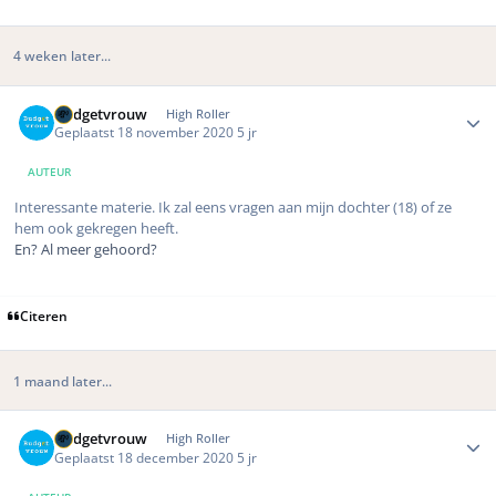
4 weken later...
Author stats
Budgetvrouw
High Roller
Geplaatst
18 november 2020
5 jr
AUTEUR
Interessante materie. Ik zal eens vragen aan mijn dochter (18) of ze
hem ook gekregen heeft.
En? Al meer gehoord?
Citeren
1 maand later...
Author stats
Budgetvrouw
High Roller
Geplaatst
18 december 2020
5 jr