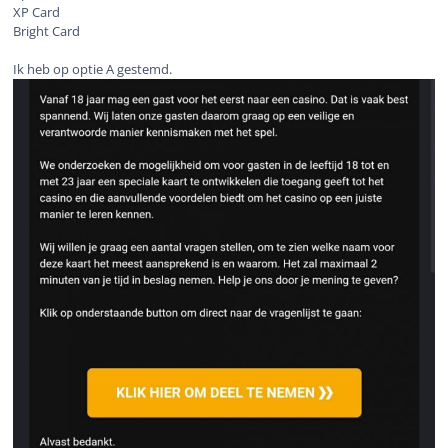
XP Card
Bright Card
Ik heb op optie A gestemd.