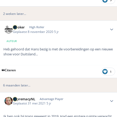
2 weken later...
Author stats
Dooker
High Roller
Geplaatst
8 november 2020
5 jr
AUTEUR
Heb gehoord dat Hans bezig is met de voorbereidingen op een nieuwe
show voor Duitsland...
Citeren
1
6 maanden later...
Author stats
SupremacyNL
Advantage Player
Geplaatst
31 mei 2021
5 jr
Ik ben ook bij Hans geweest in 2019. Had een grotere ruimte verwacht