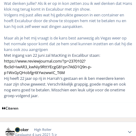
Wat denken jullie? Als ik er op in kon zetten zou ik wel denken dat Hans
klok nog terug komt in Excalubur met zijn show.
Volgens mij past alles wat hij gebruikte gewoon in een container en
hoeft Excalubur door de show te stoppen hem niet te betalen nu en
kan hij ook zelf weer wat dingen aanpakken.
Maar als je het mij vraagt is de kans best aanwezig als Vegas weer op
het normale spoor komt dat ze hem snel kunnen inzetten en dat hij die
kans ook zou aangrijpen
Met ingang van 22 juni zal MacKing in Excalibur staan:
https://www.reviewjournal.com/?p=2370102?
fbclid=IwAR3_kwNiy9RttYEcgG81pn7A6D1Q9n-p-
p1WxGyQHobfgr6tYwzwwIC_T6M
Hij heeft 22 jaar op rij in Harrah's gestaan en ik ben meerdere keren
naar zijn show geweest. Verschrikkelijk grappig, goede magie en ook
nog eens goed te betalen. Misschien een leuk uitje voor de onetime
groep volgend jaar.
Citeren
Author stats
Dooker
High Roller
Geplaatst
4 juni 2021
5 jr