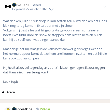
Author stats
TheGallant
Whale
Geplaatst
27 oktober 2020
5 jr
Wat denken jullie? Als ik er op in kon zetten zou ik wel denken dat Hans
klok nog terug komt in Excalubur met zijn show.
Volgens mij past alles wat hij gebruikte gewoon in een container en
hoeft Excalubur door de show te stoppen hem niet te betalen nu en
kan hij ook zelf weer wat dingen aanpakken.
Maar als je het mij vraagt is de kans best aanwezig als Vegas weer op
het normale spoor komt dat ze hem snel kunnen inzetten en dat hij die
kans ook zou aangrijpen
Hij heeft al zoveel tegenslagen voor z’n kiezen gekregen: ik zou zeggen
dat Hans niet meer terug komt!
Leuk topic!
Citeren
Author stats
TheGreatOne
Pitboss