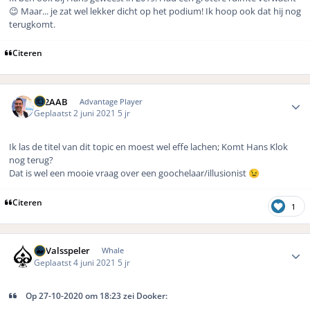
😉 Maar... je zat wel lekker dicht op het podium! Ik hoop ook dat hij nog
terugkomt.
Citeren
Author stats
PE2AAB
Advantage Player
Geplaatst
2 juni 2021
5 jr
Ik las de titel van dit topic en moest wel effe lachen; Komt Hans Klok
nog terug?
Dat is wel een mooie vraag over een goochelaar/illusionist
😉
Citeren
1
Author stats
DeValsspeler
Whale
Geplaatst
4 juni 2021
5 jr
Op 27-10-2020 om 18:23 zei Dooker: