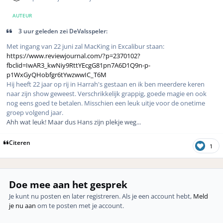
AUTEUR
3 uur geleden zei DeValsspeler:
Met ingang van 22 juni zal MacKing in Excalibur staan:
https://www.reviewjournal.com/?p=2370102?
fbclid=IwAR3_kwNiy9RttYEcgG81pn7A6D1Q9n-p-
p1WxGyQHobfgr6tYwzwwIC_T6M
Hij heeft 22 jaar op rij in Harrah's gestaan en ik ben meerdere keren
naar zijn show geweest. Verschrikkelijk grappig, goede magie en ook
nog eens goed te betalen. Misschien een leuk uitje voor de onetime
groep volgend jaar.
Ahh wat leuk! Maar dus Hans zijn plekje weg...
Citeren
1
Doe mee aan het gesprek
Je kunt nu posten en later registreren. Als je een account hebt,
Meld
je nu aan
om te posten met je account.