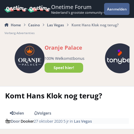
Spring naar bijdragen
Onetime Forum
Aanmelden
Nederland's grootste community voor de spannende 
Home
Casino
Las Vegas
Komt Hans Klok nog terug?
Verberg Advertenties
Oranje Palace
100% Welkomstbonus
Speel hier!
Komt Hans Klok nog terug?
Delen
Volgers
Door
Dooker
27 oktober 2020
5 jr
in
Las Vegas