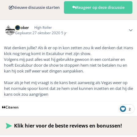
Nieuwe discussie starten
Reageer op deze discussie
Author stats
Dooker
High Roller
Geplaatst
27 oktober 2020
5 jr
Wat denken jullie? Als ik er op in kon zetten zou ik wel denken dat Hans
klok nog terug komt in Excalubur met zijn show.
Volgens mij past alles wat hij gebruikte gewoon in een container en
hoeft Excalubur door de show te stoppen hem niet te betalen nu en
kan hij ook zelf weer wat dingen aanpakken.
Maar als je het mij vraagt is de kans best aanwezig als Vegas weer op
het normale spoor komt dat ze hem snel kunnen inzetten en dat hij die
kans ook zou aangrijpen
Citeren
2
Klik hier voor de beste reviews en bonussen!