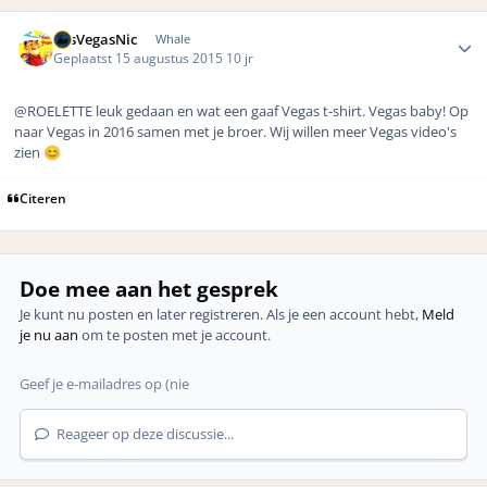
Author stats
LasVegasNic
Whale
Geplaatst
15 augustus 2015
10 jr
@ROELETTE leuk gedaan en wat een gaaf Vegas t-shirt. Vegas baby! Op
naar Vegas in 2016 samen met je broer. Wij willen meer Vegas video's
zien
😊
Citeren
Doe mee aan het gesprek
Je kunt nu posten en later registreren. Als je een account hebt,
Meld
je nu aan
om te posten met je account.
Reageer op deze discussie...