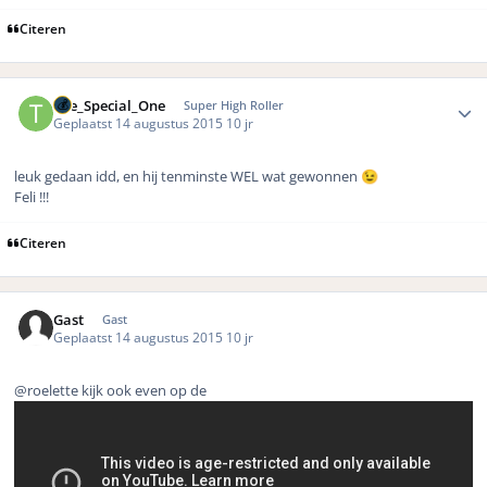
Citeren
Author stats
The_Special_One
Super High Roller
Geplaatst
14 augustus 2015
10 jr
leuk gedaan idd, en hij tenminste WEL wat gewonnen
😉
Feli !!!
Citeren
Gast
Gast
Geplaatst
14 augustus 2015
10 jr
@roelette kijk ook even op de