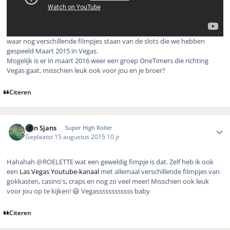
waar nog verschillende filmpjes staan van de slots die we hebben
gespeeld Maart 2015 in Vegas.
Mogelijk is er in maart 2016 weer een groep OneTimers die richting
Vegas gaat, misschien leuk ook voor jou en je broer?
Citeren
Author stats
Bon Sjans
Super High Roller
Geplaatst
15 augustus 2015
10 jr
Hahahah @ROELETTE wat een geweldig fimpje is dat. Zelf heb ik ook
een
Las Vegas Youtube-kanaal
met allemaal verschillende filmpjes van
gokkasten, casino's, craps en nog zo veel meer! Misschien ook leuk
voor jou op te kijken! 😃 Vegassssssssssss baby
Citeren