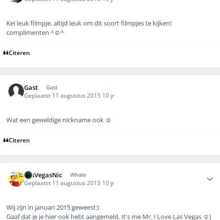
Kei leuk filmpje, altijd leuk om dit soort filmpjes te kijken!
complimenten ^☺️^
Citeren
Gast
Gast
Geplaatst
11 augustus 2015
10 jr
Wat een geweldige nickname ook ☺️
Citeren
Author stats
LasVegasNic
Whale
Geplaatst
11 augustus 2015
10 jr
Wij zijn in januari 2015 geweest:)
Gaaf dat je je hier ook hebt aangemeld. It's me Mr. I Love Las Vegas ☺️)