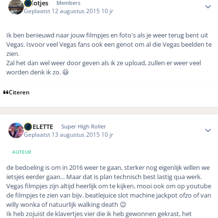
polotjes
Members
Geplaatst
12 augustus 2015
10 jr
Ik ben benieuwd naar jouw filmpjes en foto's als je weer terug bent uit
Vegas. Isvoor veel Vegas fans ook een genot om al die Vegas beelden te
zien.
Zal het dan wel weer door geven als ik ze upload, zullen er weer veel
worden denk ik zo. 😃
Citeren
Author stats
ROELETTE
Super High Roller
Geplaatst
13 augustus 2015
10 jr
AUTEUR
de bedoeling is om in 2016 weer te gaan, sterker nog eigenlijk willen we
ietsjes eerder gaan... Maar dat is plan technisch best lastig qua werk.
Vegas filmpjes zijn altijd heerlijk om te kijken, mooi ook om op youtube
de filmpjes te zien van bijv. beatlejuice slot machine jackpot ofzo of van
willy wonka of natuurlijk walking death 😉
Ik heb zojuist de klavertjes vier die ik heb gewonnen gekrast, het