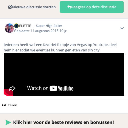
Nieuwe discussie starten
Reageer op deze discussie
Author stats
ROELETTE
Super High Roller
Geplaatst
11 augustus 2015
10 jr
Iedereen heeft wel een favoriet filmpje van Vegas op Youtube, deel
hem hier zodat we eventjes kunnen genieten van sin city
Citeren
Klik hier voor de beste reviews en bonussen!