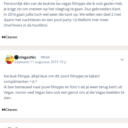
Persoonlijk één van de leukste las vegas filmpjes die ik ooit gezien heb.
Je krijgt zin om meteen op het vliegtuig te gaan. Dus gebroeders Kant,
in 2016 gaan jullie toch wel weer die kant op. We willen een deel 2 met
daarin het nachtleven en een pool party =)) Wellicht met meer
OneTimers in de hoofdrol.
Citeren
Author stats
LasVegasNic
Whale
Geplaatst
11 augustus 2015
10 jr
Kei leuk filmpje, altijd leuk om dit soort filmpjes te kijken!
complimenten ^☺️^
Ik ben benieuwd naar jouw filmpjes en foto's als je weer terug bent uit
Vegas. Isvoor veel Vegas fans ook een genot om al die Vegas beelden te
zien.
Citeren
Author stats