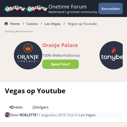
Spring naar bijdragen
Onetime Forum
Aanmelden
Nederland's grootste community voor de spannende 
Home
Casino
Las Vegas
Vegas op Youtube
Verberg Advertenties
Oranje Palace
100% Welkomstbonus
Speel hier!
Vegas op Youtube
Delen
Volgers
Door
ROELETTE
11 augustus 2015
10 jr
in
Las Vegas