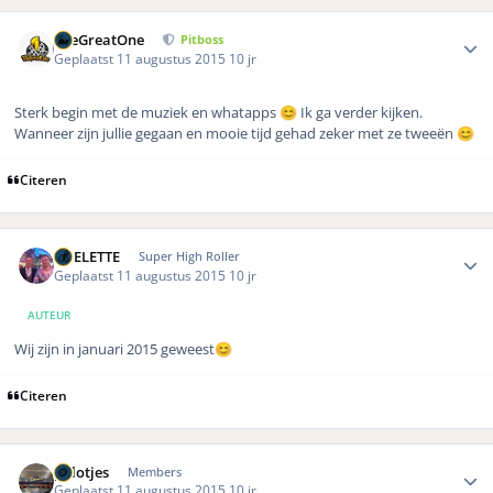
Author stats
TheGreatOne
Pitboss
Geplaatst
11 augustus 2015
10 jr
Sterk begin met de muziek en whatapps
Ik ga verder kijken.
😊
Wanneer zijn jullie gegaan en mooie tijd gehad zeker met ze tweeën
😊
Citeren
Author stats
ROELETTE
Super High Roller
Geplaatst
11 augustus 2015
10 jr
AUTEUR
Wij zijn in januari 2015 geweest
😊
Citeren
Author stats
polotjes
Members
Geplaatst
11 augustus 2015
10 jr