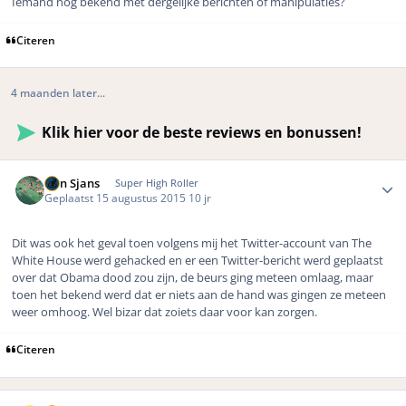
Iemand nog bekend met dergelijke berichten of manipulaties?
Citeren
4 maanden later...
Klik hier voor de beste reviews en bonussen!
Author stats
Bon Sjans
Super High Roller
Geplaatst
15 augustus 2015
10 jr
Dit was ook het geval toen volgens mij het Twitter-account van The
White House werd gehacked en er een Twitter-bericht werd geplaatst
over dat Obama dood zou zijn, de beurs ging meteen omlaag, maar
toen het bekend werd dat er niets aan de hand was gingen ze meteen
weer omhoog. Wel bizar dat zoiets daar voor kan zorgen.
Citeren
Author stats