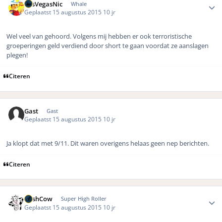
LasVegasNic
Whale
Geplaatst
15 augustus 2015
10 jr
Wel veel van gehoord. Volgens mij hebben er ook terroristische
groeperingen geld verdiend door short te gaan voordat ze aanslagen
plegen!
Citeren
Gast
Gast
Geplaatst
15 augustus 2015
10 jr
Ja klopt dat met 9/11. Dit waren overigens helaas geen nep berichten.
Citeren
Author stats
CashCow
Super High Roller
Geplaatst
15 augustus 2015
10 jr