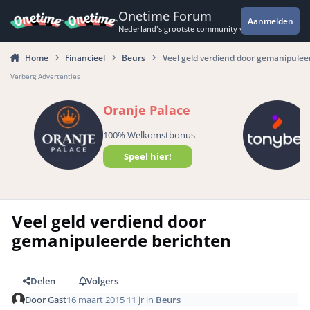
Spring naar bijdragen
Onetime Forum
Aanmelden
Nederland's grootste community voor de spannende 
Home
Financieel
Beurs
Veel geld verdiend door gemanipulee
Verberg Advertenties
Oranje Palace
100% Welkomstbonus
Speel hier!
Veel geld verdiend door
gemanipuleerde berichten
Delen
Volgers
Door
Gast
16 maart 2015
11 jr
in
Beurs