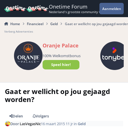
Spring naar bijdragen
Onetime Forum
Aanmelden
Nederland's grootste community voor de spannende 
Home
Financieel
Geld
Gaat er wellicht op jou gejaagd worde
Verberg Advertenties
Oranje Palace
100% Welkomstbonus
Speel hier!
Gaat er wellicht op jou gejaagd
worden?
Delen
Volgers
Door
LasVegasNic
16 maart 2015
11 jr
in
Geld