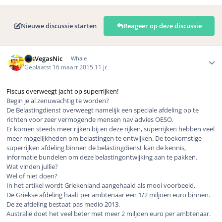
Nieuwe discussie starten
Reageer op deze discussie
Author stats
LasVegasNic
Whale
Geplaatst
16 maart 2015
11 jr
Fiscus overweegt jacht op superrijken!
Begin je al zenuwachtig te worden?
De Belastingdienst overweegt namelijk een speciale afdeling op te
richten voor zeer vermogende mensen nav advies OESO.
Er komen steeds meer rijken bij en deze rijken, superrijken hebben veel
meer mogelijkheden om belastingen te ontwijken. De toekomstige
superrijken afdeling binnen de belastingdienst kan de kennis,
informatie bundelen om deze belastingontwijking aan te pakken.
Wat vinden jullie?
Wel of niet doen?
In het artikel wordt Griekenland aangehaald als mooi voorbeeld.
De Griekse afdeling haalt per ambtenaar een 1/2 miljoen euro binnen.
De ze afdeling bestaat pas medio 2013.
Australië doet het veel beter met meer 2 miljoen euro per ambtenaar.