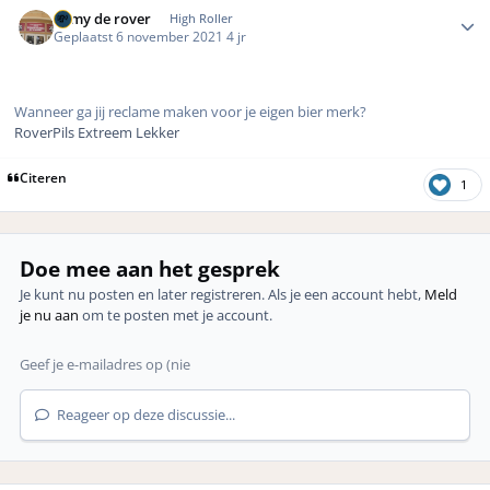
Remy de rover
High Roller
Geplaatst
6 november 2021
4 jr
Wanneer ga jij reclame maken voor je eigen bier merk?
RoverPils Extreem Lekker
Citeren
1
Doe mee aan het gesprek
Je kunt nu posten en later registreren. Als je een account hebt,
Meld
je nu aan
om te posten met je account.
Reageer op deze discussie...