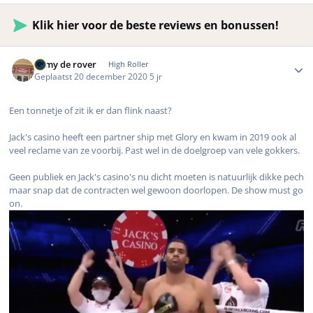
Klik hier voor de beste reviews en bonussen!
Author stats
Remy de rover
High Roller
Geplaatst
20 december 2020
5 jr
Een tonnetje of zit ik er dan flink naast?
Jack's casino heeft een partner ship met Glory en kwam in 2019 ook al
veel reclame van ze voorbij. Past wel in de doelgroep van vele gokkers.
Geen publiek en Jack's casino's nu dicht moeten is natuurlijk dikke pech
maar snap dat de contracten wel gewoon doorlopen. De show must go
on.