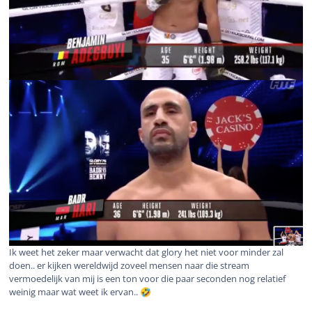
Ik weet het zeker maar verwacht dat glory het niet voor minder zal
doen.. er kijken wereldwijd zoveel mensen naar die stream
vermoedelijk van mij is een ton voor die paar seconden nog relatief
weinig maar wat weet ik ervan..
🤣