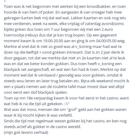
\"
Toen was ik net begonnen met werken bij een broodbakker, en toen
hoorde ik van hem of poker. En aangezien ik van vroeger heb mee
gekregen karten leek mij dat wel wat. Lekker kaarten en ook nog iets
mee verdienen, week na week, elke vrijdag of zaterdag avond(soms
bijde) goken dus toen om 7 uur begonnen wij met een 2 euro
toernooitje (rebuy) dus dat je kan trug kopen. Op een gegevent
moment kwam ik om 19.00-20.00 aan en ging ik om 04.00/05.00 weg.
Merkte al snel dat ik niet zo goed was al v_koning maar had wat te
doen op die leeftijd + vond gokken intresant. Dat is zn 2 jaar denk ik
door gegaan, tot dat we merkte dat met zn 2e kaarten niet al te leuk
was en dat we beter konden gokken. Dus toen heeft v_koning een
blackjack set aangeschaft, en wat een fun had ik toen. Merkte op dat
moment wel dat ik verslaavd / gevoelig was voor gokken, omdat ik
steeds wou lenen en later trug betalen etc. Bijna elk weekend mocht ik
een x plaats nemen aan de roulette tafel maar moest daar wel altijd
voor eerst een slof blackjack spelen.
Toen op mn 18e verjaardag kwam ik voor het eerst in het casino, want
wat heb ik na die tijd uit gekeken. :-\"
Wat was dat mooi, mensen die om ''grof'' geld aan het gokken waren
waar ik bij mocht kijken ik was verliefd.
Sinds die tijd met regelmaat wezen gokken bij het casino, en ben nog
steeds actief als gokker in de casino wereld.
(mijn gok levens verhaal)