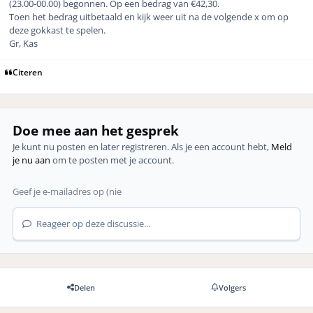
(23.00-00.00) begonnen. Op een bedrag van €42,30.
Toen het bedrag uitbetaald en kijk weer uit na de volgende x om op
deze gokkast te spelen.
Gr, Kas
Citeren
Doe mee aan het gesprek
Je kunt nu posten en later registreren. Als je een account hebt,
Meld
je nu aan
om te posten met je account.
Reageer op deze discussie...
Delen
Volgers