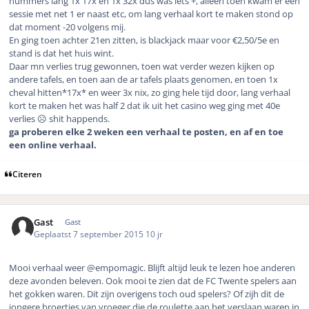
nummers lang 1x 17x en 1x 32x dus was iets +, alleen toen kwam er een
sessie met net 1 er naast etc, om lang verhaal kort te maken stond op
dat moment -20 volgens mij.
En ging toen achter 21en zitten, is blackjack maar voor €2,50/5e en
stand is dat het huis wint.
Daar mn verlies trug gewonnen, toen wat verder wezen kijken op
andere tafels, en toen aan de ar tafels plaats genomen, en toen 1x
cheval hitten*17x* en weer 3x nix, zo ging hele tijd door, lang verhaal
kort te maken het was half 2 dat ik uit het casino weg ging met 40e
verlies ☹️ shit happends.
ga proberen elke 2 weken een verhaal te posten, en af en toe
een online verhaal.
Citeren
Gast
Gast
Geplaatst
7 september 2015
10 jr
Mooi verhaal weer @empomagic. Blijft altijd leuk te lezen hoe anderen
deze avonden beleven. Ook mooi te zien dat de FC Twente spelers aan
het gokken waren. Dit zijn overigens toch oud spelers? Of zijh dit de
jongere broertjes van vroeger die de roulette aan het verslaan waren in