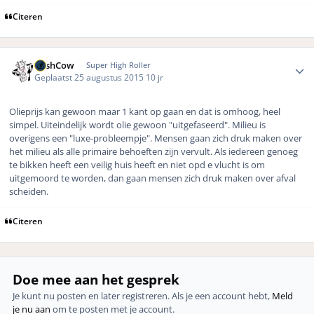
Citeren
Author stats
CashCow
Super High Roller
Geplaatst
25 augustus 2015
10 jr
Olieprijs kan gewoon maar 1 kant op gaan en dat is omhoog, heel
simpel. Uiteindelijk wordt olie gewoon "uitgefaseerd". Milieu is
overigens een "luxe-probleempje". Mensen gaan zich druk maken over
het milieu als alle primaire behoeften zijn vervult. Als iedereen genoeg
te bikken heeft een veilig huis heeft en niet opd e vlucht is om
uitgemoord te worden, dan gaan mensen zich druk maken over afval
scheiden.
Citeren
Doe mee aan het gesprek
Je kunt nu posten en later registreren. Als je een account hebt,
Meld
je nu aan
om te posten met je account.