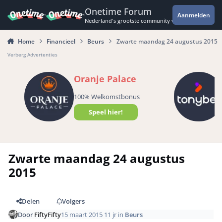
Spring naar bijdragen
Onetime Forum
Aanmelden
Nederland's grootste community voor de spannende 
Home
Financieel
Beurs
Zwarte maandag 24 augustus 2015
Verberg Advertenties
Oranje Palace
100% Welkomstbonus
Speel hier!
Zwarte maandag 24 augustus
2015
Delen
Volgers
Door
FiftyFifty
15 maart 2015
11 jr
in
Beurs