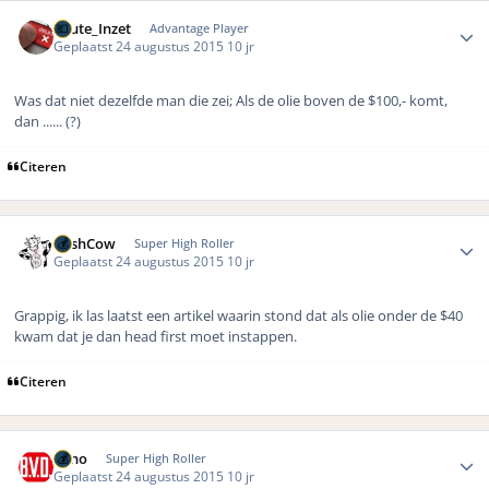
Author stats
Foute_Inzet
Advantage Player
Geplaatst
24 augustus 2015
10 jr
Was dat niet dezelfde man die zei; Als de olie boven de $100,- komt,
dan ...... (?)
Citeren
Author stats
CashCow
Super High Roller
Geplaatst
24 augustus 2015
10 jr
Grappig, ik las laatst een artikel waarin stond dat als olie onder de $40
kwam dat je dan head first moet instappen.
Citeren
Author stats
Reno
Super High Roller
Geplaatst
24 augustus 2015
10 jr