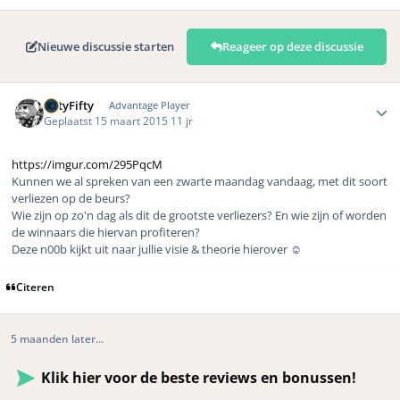
Nieuwe discussie starten
Reageer op deze discussie
Author stats
FiftyFifty
Advantage Player
Geplaatst
15 maart 2015
11 jr
https://imgur.com/295PqcM
Kunnen we al spreken van een zwarte maandag vandaag, met dit soort
verliezen op de beurs?
Wie zijn op zo'n dag als dit de grootste verliezers? En wie zijn of worden
de winnaars die hiervan profiteren?
Deze n00b kijkt uit naar jullie visie & theorie hierover ☺️
Citeren
5 maanden later...
Klik hier voor de beste reviews en bonussen!