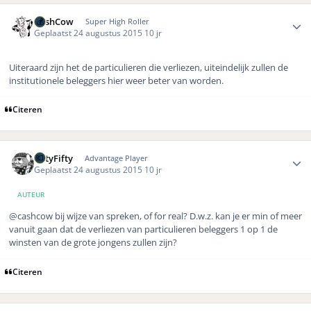
Author stats
CashCow
Super High Roller
Geplaatst
24 augustus 2015
10 jr
Uiteraard zijn het de particulieren die verliezen, uiteindelijk zullen de
institutionele beleggers hier weer beter van worden.
Citeren
Author stats
FiftyFifty
Advantage Player
Geplaatst
24 augustus 2015
10 jr
AUTEUR
@cashcow bij wijze van spreken, of for real? D.w.z. kan je er min of meer
vanuit gaan dat de verliezen van particulieren beleggers 1 op 1 de
winsten van de grote jongens zullen zijn?
Citeren