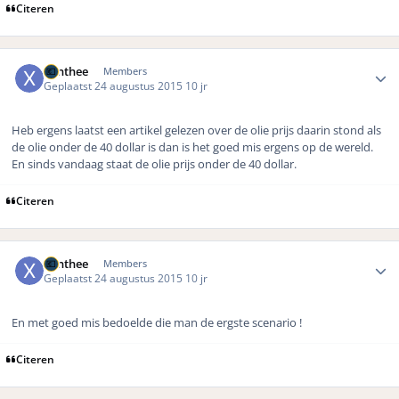
Citeren
Author stats
xanthee
Members
Geplaatst
24 augustus 2015
10 jr
Heb ergens laatst een artikel gelezen over de olie prijs daarin stond als
de olie onder de 40 dollar is dan is het goed mis ergens op de wereld.
En sinds vandaag staat de olie prijs onder de 40 dollar.
Citeren
Author stats
xanthee
Members
Geplaatst
24 augustus 2015
10 jr
En met goed mis bedoelde die man de ergste scenario !
Citeren