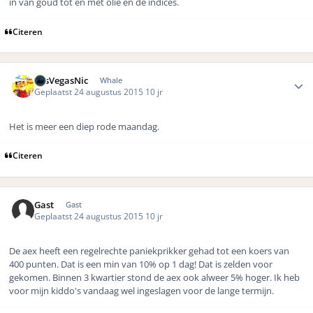
in van goud tot en met olie en de indices.
Citeren
Author stats
LasVegasNic
Whale
Geplaatst
24 augustus 2015
10 jr
Het is meer een diep rode maandag.
Citeren
Gast
Gast
Geplaatst
24 augustus 2015
10 jr
De aex heeft een regelrechte paniekprikker gehad tot een koers van
400 punten. Dat is een min van 10% op 1 dag! Dat is zelden voor
gekomen. Binnen 3 kwartier stond de aex ook alweer 5% hoger. Ik heb
voor mijn kiddo's vandaag wel ingeslagen voor de lange termijn.