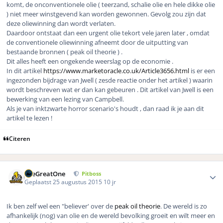
komt, de onconventionele olie ( teerzand, schalie olie en hele dikke olie
) niet meer winstgevend kan worden gewonnen. Gevolg zou zijn dat
deze oliewinning dan wordt verlaten.
Daardoor ontstaat dan een urgent olie tekort vele jaren later , omdat
de conventionele oliewinning afneemt door de uitputting van
bestaande bronnen ( peak oil theorie ) .
Dit alles heeft een ongekende weerslag op de economie .
In dit artikel
https://www.marketoracle.co.uk/Article3656.html
is er een
ingezonden bijdrage van Jwell ( zesde reactie onder het artikel ) waarin
wordt beschreven wat er dan kan gebeuren . Dit artikel van Jwell is een
bewerking van een lezing van Campbell.
Als je van inktzwarte horror scenario's houdt , dan raad ik je aan dit
artikel te lezen !
Citeren
Author stats
TheGreatOne
Pitboss
Geplaatst
25 augustus 2015
10 jr
Ik ben zelf wel een "believer' over de
peak oil theorie
. De wereld is zo
afhankelijk (nog) van olie en de wereld bevolking groeit en wilt meer en