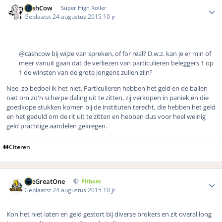
CashCow
Super High Roller
Geplaatst
24 augustus 2015
10 jr
@cashcow bij wijze van spreken, of for real? D.w.z. kan je er min of
meer vanuit gaan dat de verliezen van particulieren beleggers 1 op
1 de winsten van de grote jongens zullen zijn?
Nee, zo bedoel ik het niet. Particulieren hebben het geld en de ballen
niet om zo'n scherpe daling uit te zitten, zij verkopen in paniek en die
goedkope stukken komen bij de instituten terecht, die hebben het geld
en het geduld om de rit uit te zitten en hebben dus voor heel weinig
geld prachtige aandelen gekregen.
Citeren
Author stats
TheGreatOne
Pitboss
Geplaatst
24 augustus 2015
10 jr
Kon het niet laten en geld gestort bij diverse brokers en zit overal long