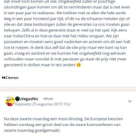
dat moet toch komen uit olie. Ongetwijfeld zullen er prachtige
uitvindingen gaan komen om dit te verminderen maar dat is niet even
in een paar jaar te realiseren. We trekken met ze allen die hele aarde
leeg in een paar honderd jaar tijd, of dit nu de schaarse metalen zijn of
olie en dat deze beslissingen zullen de generaties na ons moeten gaan
bekopen. Zelfs al in deze generatie staat er veel op het spel. Kijk eens
naar India/China en hoe ze daar met het milieu omgaan. We zijn
parasieten en moeten eens goed nadenken en acteren om dit een halt
toe te roepen. Ik denk dus zelf dat de olie prijs maar een kant op kan
gaan, vraag en aanbod en we kunnen het ongetwijfeld nog wel even
volhouden maar voordat ik met pensioen ga staat de prijs niet meer
genoteerd in dollars maar in iets anders
😊
Citeren
Author stats
LasVegasNic
Whale
Geplaatst
25 augustus 2015
10 jr
Na deze zwarte maandag een mooi dinsdag. De Europese beurzen
hebben vandaag een groot deel van de zware koersverliezen van
zwarte maandag goedgemaakt.