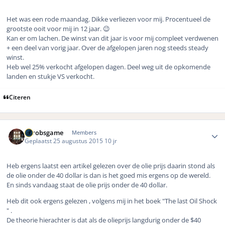
Het was een rode maandag. Dikke verliezen voor mij. Procentueel de
grootste ooit voor mij in 12 jaar. 😉
Kan er om lachen. De winst van dit jaar is voor mij compleet verdwenen
+ een deel van vorig jaar. Over de afgelopen jaren nog steeds steady
winst.
Heb wel 25% verkocht afgelopen dagen. Deel weg uit de opkomende
landen en stukje VS verkocht.
Citeren
Author stats
eurobsgame
Members
Geplaatst
25 augustus 2015
10 jr
Heb ergens laatst een artikel gelezen over de olie prijs daarin stond als
de olie onder de 40 dollar is dan is het goed mis ergens op de wereld.
En sinds vandaag staat de olie prijs onder de 40 dollar.
Heb dit ook ergens gelezen , volgens mij in het boek "The last Oil Shock
" .
De theorie hierachter is dat als de olieprijs langdurig onder de $40