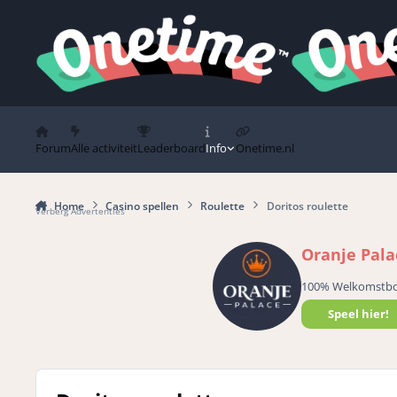
Spring naar bijdragen
Forum
Alle activiteit
Leaderboard
Info
Onetime.nl
Home
Casino spellen
Roulette
Doritos roulette
Verberg Advertenties
Oranje Pala
100% Welkomstb
Speel hier!