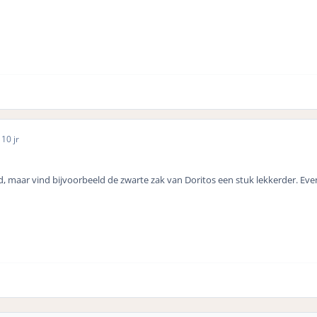
5
10 jr
 maar vind bijvoorbeeld de zwarte zak van Doritos een stuk lekkerder. Evenal