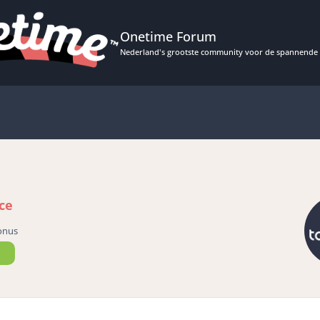
Onetime Forum
Nederland's grootste community voor de spannende 
ce
onus