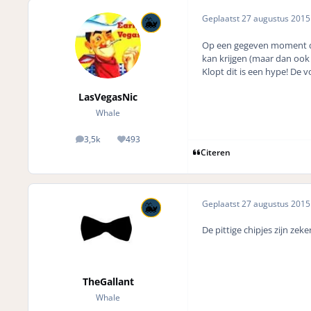
Geplaatst
27 augustus 201
Op een gegeven moment denk
kan krijgen (maar dan ook b
Klopt dit is een hype! De v
LasVegasNic
Whale
3,5k
493
posts
Reputation
Citeren
Geplaatst
27 augustus 201
De pittige chipjes zijn zek
TheGallant
Whale