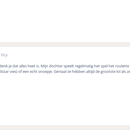
5
10 jr
 je dat alles heet is. Mijn dochter speelt regelmatig het spel het roulett
izar vies) of een echt snoepje. Geniaal ze hebben altijd de grootste lol als ze