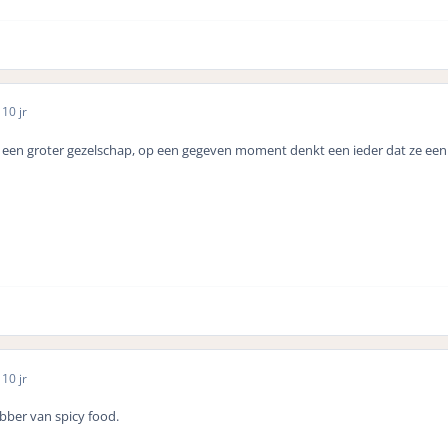
5
10 jr
t een groter gezelschap, op een gegeven moment denkt een ieder dat ze ee
5
10 jr
ebber van spicy food.