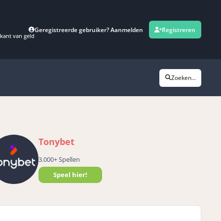
Geregistreerde gebruiker? Aanmelden
Registreren
kant van geld
Zoeken...
Tonybet
3.000+ Spellen
Speel hier!