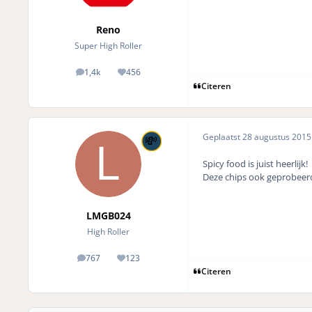
Reno
Super High Roller
1,4k
456
posts
Reputation
Citeren
Geplaatst
28 augustus 201
Spicy food is juist heerlijk!
Deze chips ook geprobeerd,
LMGB024
High Roller
767
123
posts
Reputation
Citeren