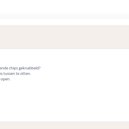
r
ende chips geknabbeld?
s tussen te zitten.
 open.