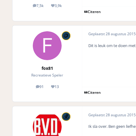
7,5k
3,9k
posts
Reputation
Citeren
Geplaatst
28 augustus 201
Dit is leuk om te doen me
fox81
Recreatieve Speler
91
13
posts
Reputation
Citeren
Geplaatst
28 augustus 201
Ik sla over. Ben geen liefh