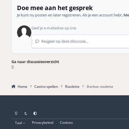
Doe mee aan het gesprek
Je kunt nu posten en later registreren. Als je een account hebt,
Mel
Reageer op deze discussie...
Ga naar discussieoverzicht
Home
Casino spellen
Roulette
Doritos roulette
Light Mode
Dark Mode
Systeemvoorkeuren
Taal
Privacybeleid
Cookies