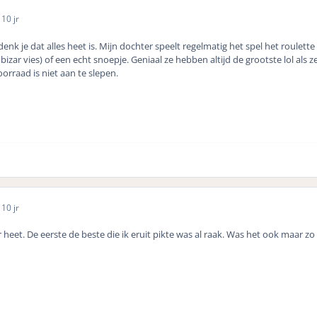
5
10 jr
 je dat alles heet is. Mijn dochter speelt regelmatig het spel het roulett
izar vies) of een echt snoepje. Geniaal ze hebben altijd de grootste lol als ze
oorraad is niet aan te slepen.
5
10 jr
er heet. De eerste de beste die ik eruit pikte was al raak. Was het ook maar zo