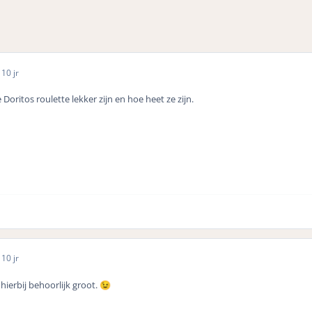
5
10 jr
Doritos roulette lekker zijn en hoe heet ze zijn.
5
10 jr
 hierbij behoorlijk groot.
😉