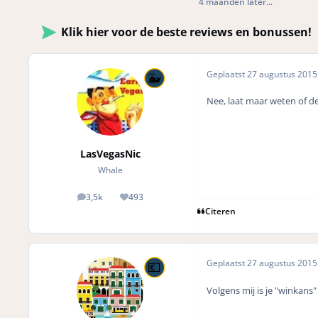
4 maanden later...
Klik hier voor de beste reviews en bonussen!
Geplaatst
27 augustus 201
Nee, laat maar weten of de 
LasVegasNic
Whale
3,5k
493
posts
Reputation
Citeren
Geplaatst
27 augustus 201
Volgens mij is je "winkans"