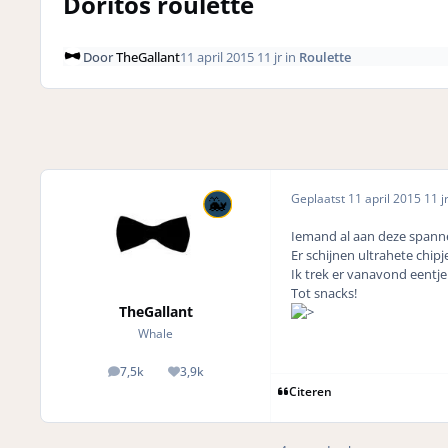
Doritos roulette
Door
TheGallant
11 april 2015
11 jr
in
Roulette
Geplaatst
11 april 2015
11 j
Iemand al aan deze spann
Er schijnen ultrahete chipje
Ik trek er vanavond eentje
Tot snacks!
TheGallant
Whale
7,5k
3,9k
posts
Reputation
Citeren