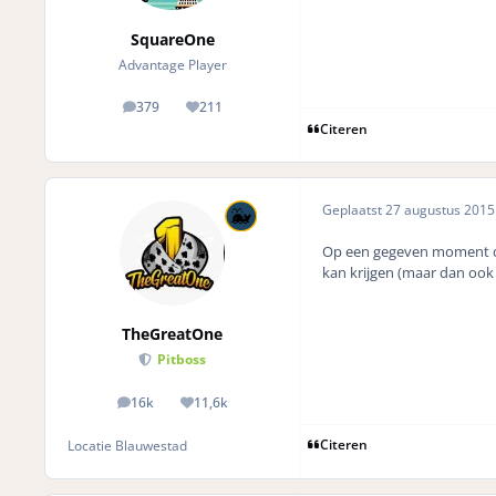
SquareOne
Advantage Player
379
211
posts
Reputation
Citeren
Geplaatst
27 augustus 201
Op een gegeven moment denk
kan krijgen (maar dan ook b
TheGreatOne
Pitboss
16k
11,6k
posts
Reputation
Citeren
Locatie
Blauwestad