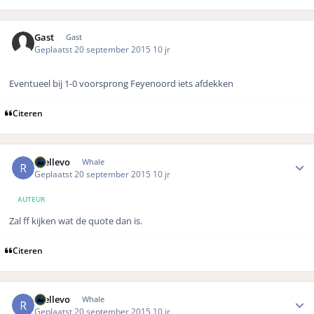
Gast
Gast
Geplaatst
20 september 2015
10 jr
Eventueel bij 1-0 voorsprong Feyenoord iets afdekken
Citeren
Author stats
rhellevo
Whale
Geplaatst
20 september 2015
10 jr
AUTEUR
Zal ff kijken wat de quote dan is.
Citeren
Author stats
rhellevo
Whale
Geplaatst
20 september 2015
10 jr