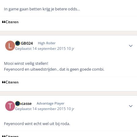
In game gaan betten krijg je betere odds...
Citeren
Author stats
LMGB024
High Roller
Geplaatst
14 september 2015
10 jr
Mooi winst veilig stellen!
Feyenoord en uitwedstrijden , dat is geen goede combi.
Citeren
Author stats
Tracasse
Advantage Player
Geplaatst
14 september 2015
10 jr
Feyenoord wint echt wel uit bij roda.
Citeren