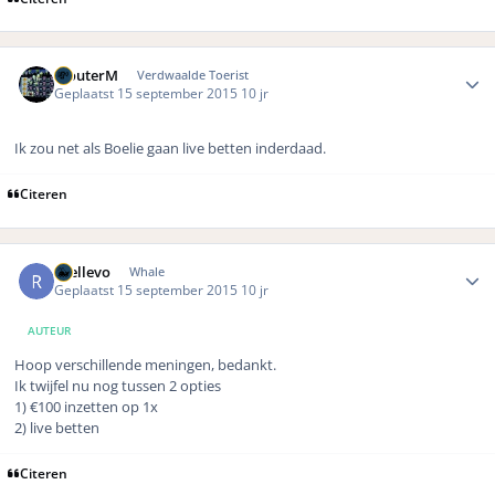
Author stats
WouterM
Verdwaalde Toerist
Geplaatst
15 september 2015
10 jr
Ik zou net als Boelie gaan live betten inderdaad.
Citeren
Author stats
rhellevo
Whale
Geplaatst
15 september 2015
10 jr
AUTEUR
Hoop verschillende meningen, bedankt.
Ik twijfel nu nog tussen 2 opties
1) €100 inzetten op 1x
2) live betten
Citeren