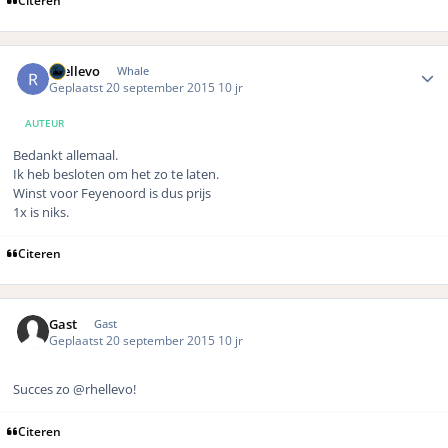
Citeren
Author stats
rhellevo
Whale
Geplaatst
20 september 2015
10 jr
AUTEUR
Bedankt allemaal.
Ik heb besloten om het zo te laten.
Winst voor Feyenoord is dus prijs
1x is niks.
Citeren
Gast
Gast
Geplaatst
20 september 2015
10 jr
Succes zo @rhellevo!
Citeren