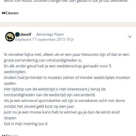
winst van Roda. Double change niet aan gedacht dat je dat bedoelde.
Citeren
Author stats
geldwolf
Advantage Player
Geplaatst
17 september 2015
10 jr
Ik verzeker bijna niet, alleen als er een paar blessures zijn of dat er een
grote verrandering van omstandigheden is.
En elk ander geval heb je een weddenschap gemaakt voor 5
wedstrijden.
Anders had je minder in moeten zetten of minder wedstrijden moeten
spelen.
Het tijdstip van de wedstrijd is niet interessant.( tenzij de
omstandigheden van de wedstrijd zijn verranderd)
Als je een winnend sportsbetter wil zijn is verzekeren echt not done
omdat het zoveel geld kost op een jaar.
Juist nu je een mooie kans heb te winnen ga je dan de winst eruit
slopen.
Dat is mijn mening suc 6