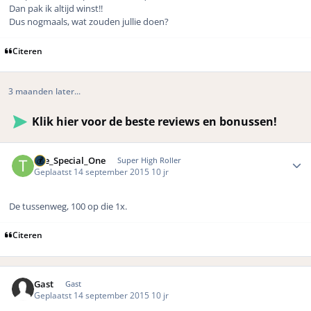
Dan pak ik altijd winst!!
Dus nogmaals, wat zouden jullie doen?
Citeren
3 maanden later...
Klik hier voor de beste reviews en bonussen!
Author stats
The_Special_One
Super High Roller
Geplaatst
14 september 2015
10 jr
De tussenweg, 100 op die 1x.
Citeren
Gast
Gast
Geplaatst
14 september 2015
10 jr