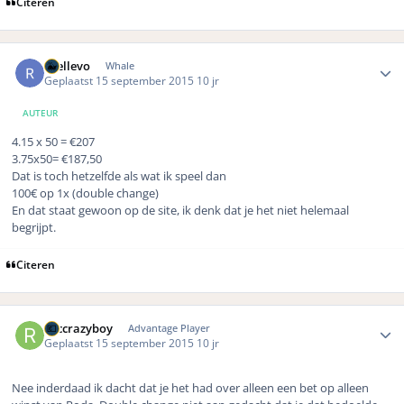
Citeren
Author stats
rhellevo
Whale
Geplaatst
15 september 2015
10 jr
AUTEUR
4.15 x 50 = €207
3.75x50= €187,50
Dat is toch hetzelfde als wat ik speel dan
100€ op 1x (double change)
En dat staat gewoon op de site, ik denk dat je het niet helemaal
begrijpt.
Citeren
Author stats
rbccrazyboy
Advantage Player
Geplaatst
15 september 2015
10 jr
Nee inderdaad ik dacht dat je het had over alleen een bet op alleen