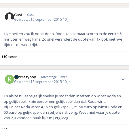
Gast
Gast
Geplaatst
15 september 2015
10 jr
Live betten zou ik nooit doen. Roda kan zomaar scoren in de eerste 5
minuten en weg kans. Zo snel verandert de quote van 1x ook niet live
tijdens de wedstrijd.
Citeren
Author stats
rbccrazyboy
Advantage Player
Geplaatst
15 september 2015
10 jr
En als ze nu eens gelijk spelen je moet dan inzetten op winst Roda en
op gelijk spel. Ik zie eerder een gelijk spel dan dat Roda wint.
Bij Unibet Roda winst 4,15 en gelijkspel 3,75. 50 euro op winst Roda en
50 euro op gelijk spel dan stel je winst veilig. Weet niet waar je quote
van 2,0 vandaan haalt lijkt mij erg laag.