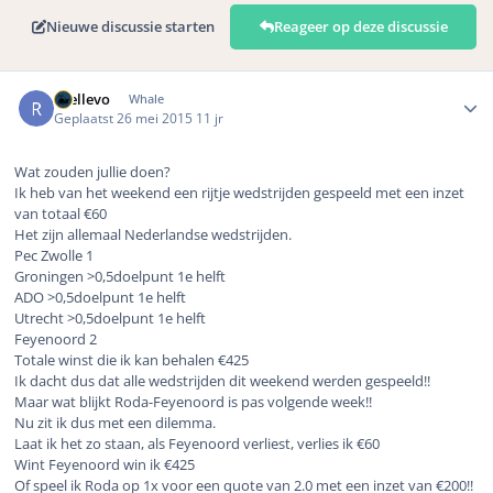
Nieuwe discussie starten
Reageer op deze discussie
Author stats
rhellevo
Whale
Geplaatst
26 mei 2015
11 jr
Wat zouden jullie doen?
Ik heb van het weekend een rijtje wedstrijden gespeeld met een inzet
van totaal €60
Het zijn allemaal Nederlandse wedstrijden.
Pec Zwolle 1
Groningen >0,5doelpunt 1e helft
ADO >0,5doelpunt 1e helft
Utrecht >0,5doelpunt 1e helft
Feyenoord 2
Totale winst die ik kan behalen €425
Ik dacht dus dat alle wedstrijden dit weekend werden gespeeld!!
Maar wat blijkt Roda-Feyenoord is pas volgende week!!
Nu zit ik dus met een dilemma.
Laat ik het zo staan, als Feyenoord verliest, verlies ik €60
Wint Feyenoord win ik €425
Of speel ik Roda op 1x voor een quote van 2.0 met een inzet van €200!!