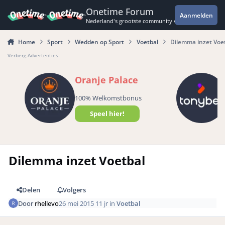
Spring naar bijdragen
Onetime Forum
Aanmelden
Nederland's grootste community voor de spannende 
Home
Sport
Wedden op Sport
Voetbal
Dilemma inzet Voe
Verberg Advertenties
Oranje Palace
100% Welkomstbonus
Speel hier!
Dilemma inzet Voetbal
Delen
Volgers
Door
rhellevo
26 mei 2015
11 jr
in
Voetbal