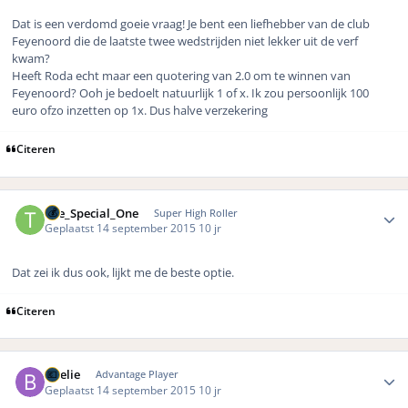
Dat is een verdomd goeie vraag! Je bent een liefhebber van de club
Feyenoord die de laatste twee wedstrijden niet lekker uit de verf
kwam?
Heeft Roda echt maar een quotering van 2.0 om te winnen van
Feyenoord? Ooh je bedoelt natuurlijk 1 of x. Ik zou persoonlijk 100
euro ofzo inzetten op 1x. Dus halve verzekering
Citeren
Author stats
The_Special_One
Super High Roller
Geplaatst
14 september 2015
10 jr
Dat zei ik dus ook, lijkt me de beste optie.
Citeren
Author stats
Boelie
Advantage Player
Geplaatst
14 september 2015
10 jr