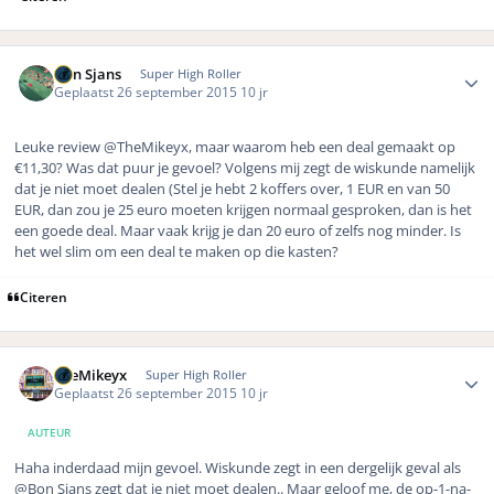
Author stats
Bon Sjans
Super High Roller
Geplaatst
26 september 2015
10 jr
Leuke review @TheMikeyx, maar waarom heb een deal gemaakt op
€11,30? Was dat puur je gevoel? Volgens mij zegt de wiskunde namelijk
dat je niet moet dealen (Stel je hebt 2 koffers over, 1 EUR en van 50
EUR, dan zou je 25 euro moeten krijgen normaal gesproken, dan is het
een goede deal. Maar vaak krijg je dan 20 euro of zelfs nog minder. Is
het wel slim om een deal te maken op die kasten?
Citeren
Author stats
TheMikeyx
Super High Roller
Geplaatst
26 september 2015
10 jr
AUTEUR
Haha inderdaad mijn gevoel. Wiskunde zegt in een dergelijk geval als
@Bon Sjans zegt dat je niet moet dealen.. Maar geloof me, de op-1-na-