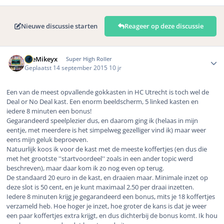
Nieuwe discussie starten
Reageer op deze discussie
Author stats
TheMikeyx
Super High Roller
Geplaatst
14 september 2015
10 jr
Een van de meest opvallende gokkasten in HC Utrecht is toch wel de
Deal or No Deal kast. Een enorm beeldscherm, 5 linked kasten en
iedere 8 minuten een bonus!
Gegarandeerd speelplezier dus, en daarom ging ik (helaas in mijn
eentje, met meerdere is het simpelweg gezelliger vind ik) maar weer
eens mijn geluk beproeven.
Natuurlijk koos ik voor de kast met de meeste koffertjes (en dus die
met het grootste ''startvoordeel'' zoals in een ander topic werd
beschreven), maar daar kom ik zo nog even op terug.
De standaard 20 euro in de kast, en draaien maar. Minimale inzet op
deze slot is 50 cent, en je kunt maximaal 2.50 per draai inzetten.
Iedere 8 minuten krijg je gegarandeerd een bonus, mits je 18 koffertjes
verzameld heb. Hoe hoger je inzet, hoe groter de kans is dat je weer
een paar koffertjes extra krijgt, en dus dichterbij de bonus komt. Ik hou