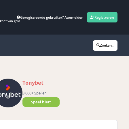
Geregistreerde gebruiker? Aanmelden
Registreren
kant van geld
Zoeken...
Tonybet
3.000+ Spellen
Speel hier!