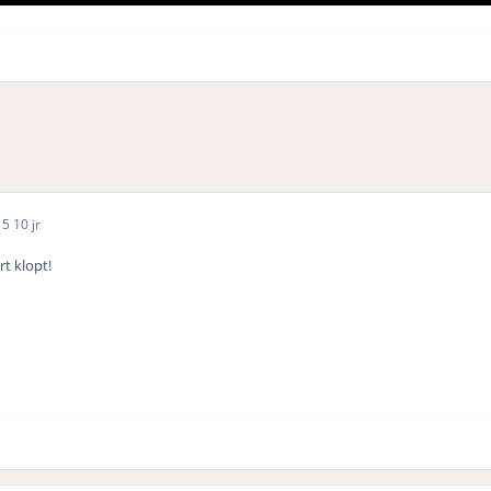
15
10 jr
t klopt!