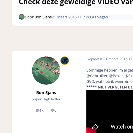
Check deze geweldige VIDEO van
Door
Bon Sjans
21 maart 2015
11 jr
in
Las Vegas
Geplaatst
21 maart 2015
11 
Sommige hebben 'm al gezi
@Gebruiker, @Pexer, @Sinis
GVD, wat heb ik weer zin 
***** NIET VERGETEN BEE
Bon Sjans
Super High Roller
1k
6
posts
Reputation