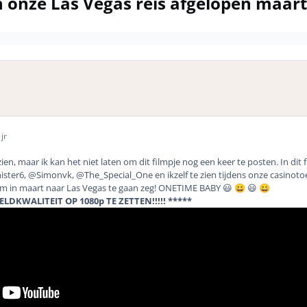
 onze Las Vegas reis afgelopen maar
jr
en, maar ik kan het niet laten om dit filmpje nog een keer te posten. In d
ter6, @Simonvk, @The_Special_One en ikzelf te zien tijdens onze casinotoer
om in maart naar Las Vegas te gaan zeg! ONETIME BABY 😃
😃
😀
😀
LDKWALITEIT OP 1080p TE ZETTEN!!!!! *****