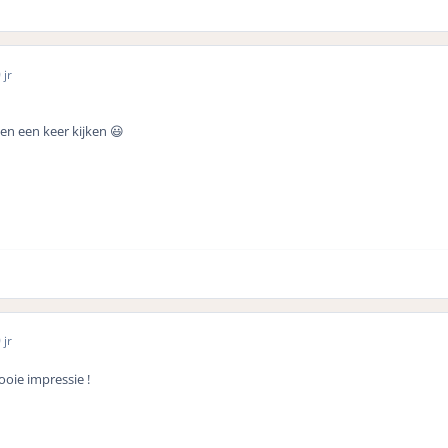
 jr
en een keer kijken 😃
 jr
ooie impressie !