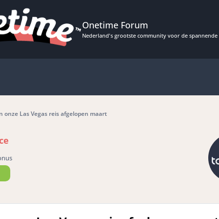
Onetime Forum
Nederland's grootste community voor de spannende 
 onze Las Vegas reis afgelopen maart
ce
onus