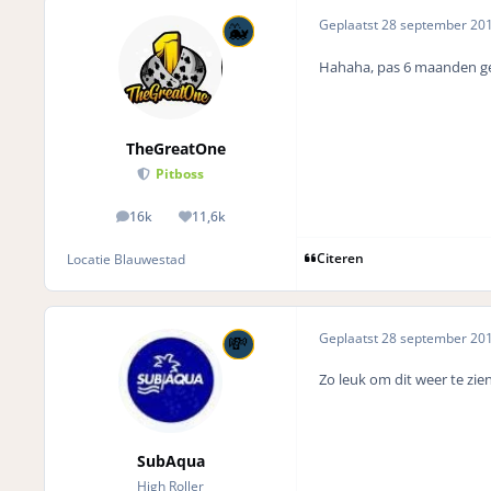
Geplaatst
28 september 20
Hahaha, pas 6 maanden ge
TheGreatOne
Pitboss
16k
11,6k
posts
Reputation
Citeren
Locatie
Blauwestad
Geplaatst
28 september 20
Zo leuk om dit weer te zie
SubAqua
High Roller