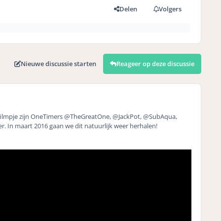
t
Delen
Volgers
Nieuwe discussie starten
Reageer op deze discussie
it filmpje zijn OneTimers @TheGreatOne, @JackPot, @SubAqua,
. In maart 2016 gaan we dit natuurlijk weer herhalen!