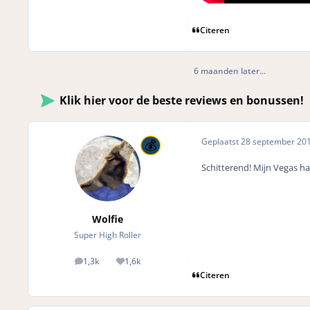
Citeren
6 maanden later...
Klik hier voor de beste reviews en bonussen!
Geplaatst
28 september 20
Schitterend! Mijn Vegas har
Wolfie
Super High Roller
1,3k
1,6k
posts
Reputation
Citeren