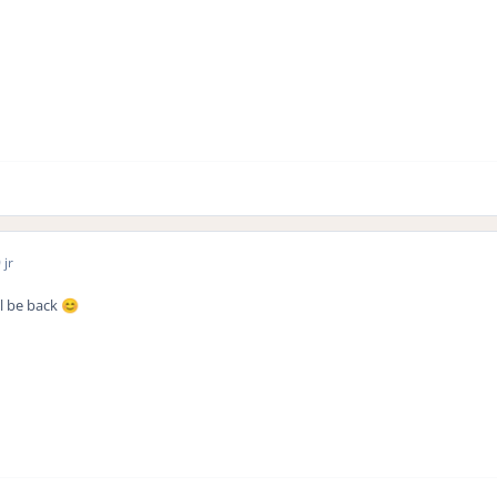
 jr
l be back
😊