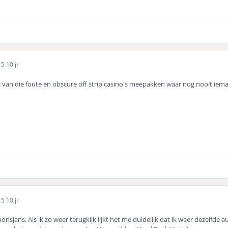
15
10 jr
al van die foute en obscure off strip casino's meepakken waar nog nooit iem
15
10 jr
nsjans. Als ik zo weer terugkijk lijkt het me duidelijk dat ik weer dezelf