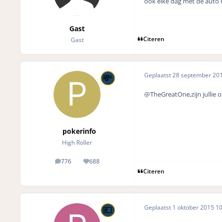
ook elke dag met de auto n
Gast
Citeren
Gast
Geplaatst
28 september 20
@TheGreatOne,zijn jullie 
pokerinfo
High Roller
776
688
posts
Reputation
Citeren
Geplaatst
1 oktober 2015
10