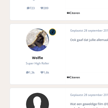
723
289
posts
Reputation
Citeren
Geplaatst
28 september 20
Ook gaaf dat jullie allema
Wolfie
Super High Roller
1,3k
1,6k
posts
Reputation
Citeren
Geplaatst
28 september 20
Wat een geweldige film @bo