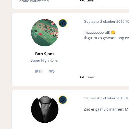
Citeren
Locatie
Blauwestad
Geplaatst
2 oktober 2015
10
Thxxxxxxxx all!
😘
Ik ga 'm zo gewoon nog ev
Bon Sjans
Super High Roller
1k
6
posts
Reputation
Citeren
Geplaatst
2 oktober 2015
10
Ziet er gaaf uit mannen. M