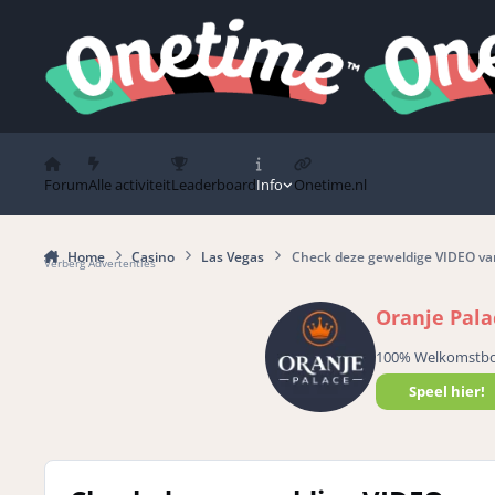
Spring naar bijdragen
Forum
Alle activiteit
Leaderboard
Info
Onetime.nl
Home
Casino
Las Vegas
Check deze geweldige VIDEO van
Verberg Advertenties
Oranje Pala
100% Welkomstb
Speel hier!