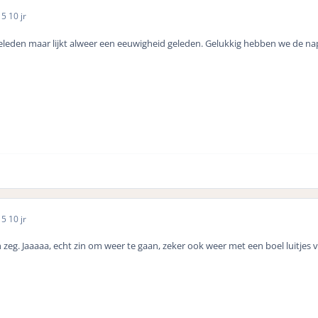
15
10 jr
leden maar lijkt alweer een eeuwigheid geleden. Gelukkig hebben we de n
15
10 jr
n zeg. Jaaaaa, echt zin om weer te gaan, zeker ook weer met een boel luitjes 