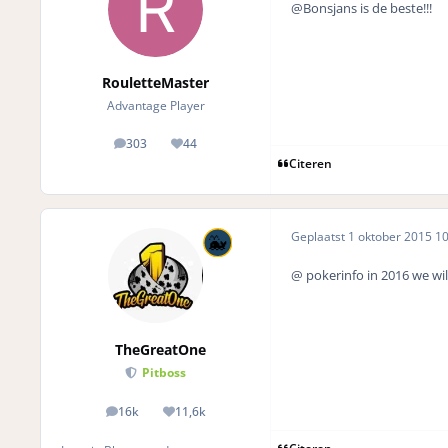
@Bonsjans is de beste!!!
RouletteMaster
Advantage Player
303
44
posts
Reputation
Citeren
Geplaatst
1 oktober 2015
10
@ pokerinfo in 2016 we wil
TheGreatOne
Pitboss
16k
11,6k
posts
Reputation