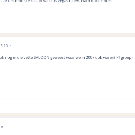
aar het mooiste casino van Las Vegas rijden, Hard Rock Hotel!
15
10 jr
ook nog in die vette SALOON geweest waar we in 2007 ook waren( PI groep)
 jr