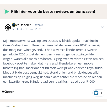
Klik hier voor de beste reviews en bonussen!
Author stats
DeValsspeler
Whale
Geplaatst
11 mei 2021
5 jr
Mijn mooiste winst was op een Deuces Wild videopoker machine in
Green Valley Ranch. Deze machines betalen meer dan 100% uit en zijn
dus marginaal winstgevend. Ik had al verschillende keren 4 tweeën
gehad, die $250 uitbetalen en toen ik een volgende poging wilde
wagen, waren alle machines bezet. Ik ging even verderop zitten om een
facebook post te maken dat ik al verschillende keren een mooie
uitbetaling had, maar dat het nu toch wel tijd was voor een royal flush.
Met dat ik de post gemaakt had, stond er iemand bij de deuces wild
machines op en ging weg. Ik nam plaats achter die machine en binnen
een kwartier kreeg ik inderdaad een royal flush, goed voor $1000.
Citeren
1
Author stats