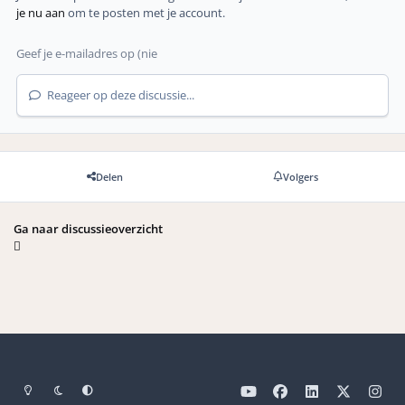
je nu aan
om te posten met je account.
Reageer op deze discussie...
Delen
Volgers
Ga naar discussieoverzicht
Light Mode
Dark Mode
Systeemvoorkeuren
y
f
l
x
i