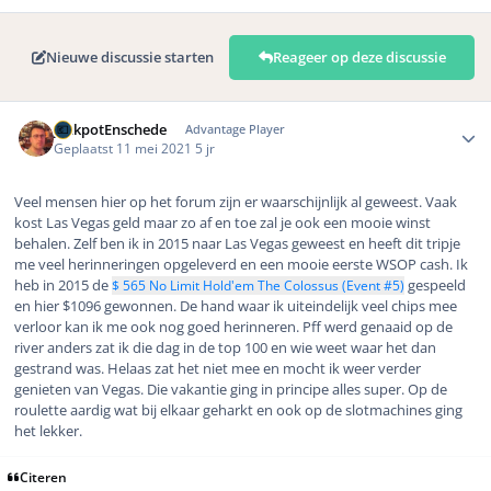
Nieuwe discussie starten
Reageer op deze discussie
Author stats
JackpotEnschede
Advantage Player
Geplaatst
11 mei 2021
5 jr
Veel mensen hier op het forum zijn er waarschijnlijk al geweest. Vaak
kost Las Vegas geld maar zo af en toe zal je ook een mooie winst
behalen. Zelf ben ik in 2015 naar Las Vegas geweest en heeft dit tripje
me veel herinneringen opgeleverd en een mooie eerste WSOP cash. Ik
heb in 2015 de
gespeeld
$ 565 No Limit Hold'em The Colossus (Event #5)
en hier $1096 gewonnen. De hand waar ik uiteindelijk veel chips mee
verloor kan ik me ook nog goed herinneren. Pff werd genaaid op de
river anders zat ik die dag in de top 100 en wie weet waar het dan
gestrand was. Helaas zat het niet mee en mocht ik weer verder
genieten van Vegas. Die vakantie ging in principe alles super. Op de
roulette aardig wat bij elkaar geharkt en ook op de slotmachines ging
het lekker.
Citeren