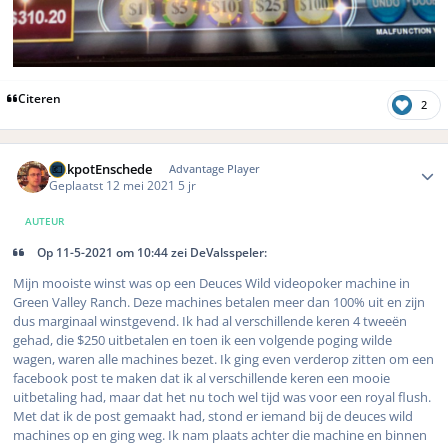
Citeren
2
Author stats
JackpotEnschede
Advantage Player
Geplaatst
12 mei 2021
5 jr
AUTEUR
Op 11-5-2021 om 10:44 zei DeValsspeler:
Mijn mooiste winst was op een Deuces Wild videopoker machine in
Green Valley Ranch. Deze machines betalen meer dan 100% uit en zijn
dus marginaal winstgevend. Ik had al verschillende keren 4 tweeën
gehad, die $250 uitbetalen en toen ik een volgende poging wilde
wagen, waren alle machines bezet. Ik ging even verderop zitten om een
facebook post te maken dat ik al verschillende keren een mooie
uitbetaling had, maar dat het nu toch wel tijd was voor een royal flush.
Met dat ik de post gemaakt had, stond er iemand bij de deuces wild
machines op en ging weg. Ik nam plaats achter die machine en binnen