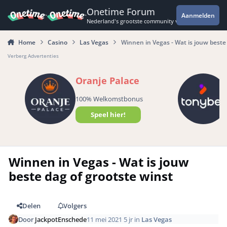
Spring naar bijdragen
Onetime Forum
Aanmelden
Nederland's grootste community voor de spannende 
Home
Casino
Las Vegas
Winnen in Vegas - Wat is jouw beste
Verberg Advertenties
Oranje Palace
100% Welkomstbonus
Speel hier!
Winnen in Vegas - Wat is jouw
beste dag of grootste winst
Delen
Volgers
Door
JackpotEnschede
11 mei 2021
5 jr
in
Las Vegas