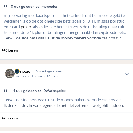
8 uur geleden zei menoxie:
mijn ervaring met kaartspellen in het casino is dat het meeste geld te
verdienen is op de optionele side bets, zoals bij UTH, mississippi stud
en 3 card
poker
. als je die side bets niet zet is de uitbetaling maar ruk.
heb meerdere 1k plus uitbetalingen meegemaakt dankzij de sidebets.
Terwijl de side bets vaak juist de moneymakers voor de casinos zijn.
Citeren
Author stats
menoxie
Advantage Player
Geplaatst
16 mei 2021
5 jr
14 uur geleden zei DeValsspeler:
Terwijl de side bets vaak juist de moneymakers voor de casinos zijn.
ik denk in de zin van degene die het niet zetten en wel gehit hadden.
Citeren