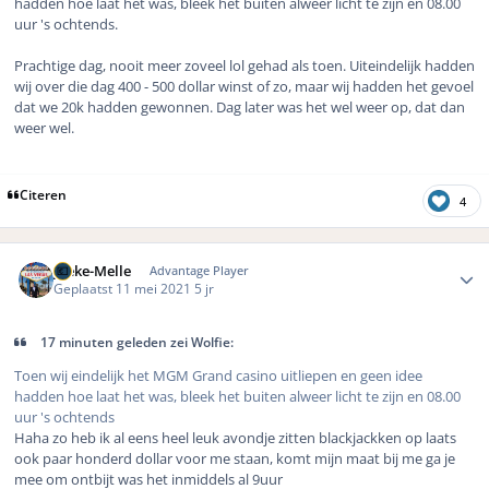
hadden hoe laat het was, bleek het buiten alweer licht te zijn en 08.00
uur 's ochtends.
Prachtige dag, nooit meer zoveel lol gehad als toen. Uiteindelijk hadden
wij over die dag 400 - 500 dollar winst of zo, maar wij hadden het gevoel
dat we 20k hadden gewonnen. Dag later was het wel weer op, dat dan
weer wel.
Citeren
4
Author stats
Joeke-Melle
Advantage Player
Geplaatst
11 mei 2021
5 jr
17 minuten geleden zei Wolfie:
Toen wij eindelijk het MGM Grand casino uitliepen en geen idee
hadden hoe laat het was, bleek het buiten alweer licht te zijn en 08.00
uur 's ochtends
Haha zo heb ik al eens heel leuk avondje zitten blackjackken op laats
ook paar honderd dollar voor me staan, komt mijn maat bij me ga je
mee om ontbijt was het inmiddels al 9uur