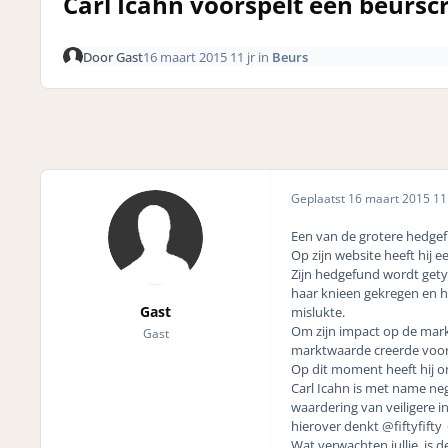
Carl Icahn voorspelt een beursc
Door
Gast
16 maart 2015
11 jr
in
Beurs
Geplaatst
16 maart 2015
11 
Een van de grotere hedgefu
Op zijn website heeft hij e
Zijn hedgefund wordt getyp
haar knieen gekregen en hi
Gast
mislukte.
Om zijn impact op de mark
Gast
marktwaarde creerde voor 
Op dit moment heeft hij o
Carl Icahn is met name neg
waardering van veiligere 
hierover denkt @fiftyfifty 
Wat verwachten jullie, is