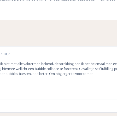
15
10 jr
n ik niet met alle vaktermen bekend, de strekking ben ik het helemaal mee een
 hiermee wellicht een bubble collapse te forceren? Gevalletje self fulfilling 
der bubbles barsten, hoe beter. Om nóg erger te voorkomen.