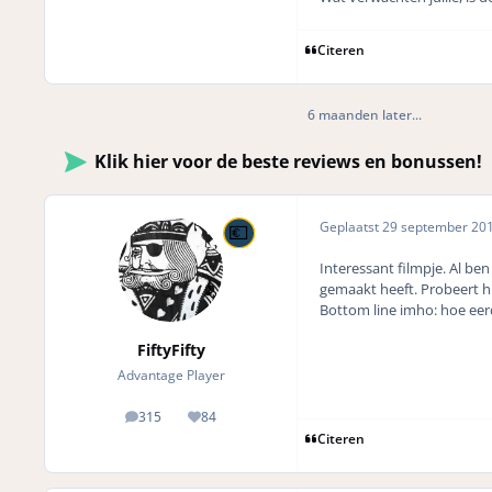
Citeren
6 maanden later...
Klik hier voor de beste reviews en bonussen!
Geplaatst
29 september 20
Interessant filmpje. Al be
gemaakt heeft. Probeert hij
Bottom line imho: hoe eer
FiftyFifty
Advantage Player
315
84
posts
Reputation
Citeren