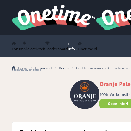
Spring naar bijdragen
Forum
Alle activiteit
Leaderboard
Info
Onetime.nl
Home
Financieel
Beurs
Carl Icahn voorspelt een beursc
Verberg Advertenties
Oranje Pala
100% Welkomstb
Speel hier!