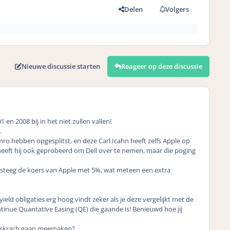
Delen
Volgers
Nieuwe discussie starten
Reageer op deze discussie
n 2008 bij in het niet zullen vallen!
.
ro hebben opgesplitst, en deze Carl Icahn heeft zelfs Apple op
 heeft hij ook geprobeerd om Dell over te nemen, maar die poging
 steeg de koers van Apple met 5%, wat meteen een extra
eld obligaties erg hoog vindt zeker als je deze vergelijkt met de
inue Quantative Easing (QE) die gaande is! Benieuwd hoe jij
eurskrach gaan meemaken?