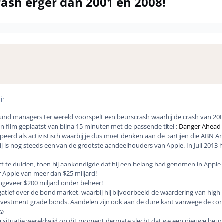
rash erger dan 2001 en 2008!
jr
nd managers ter wereld voorspelt een beurscrash waarbij de crash van 2001 e
en film geplaatst van bijna 15 minuten met de passende titel :
Danger Ahead
eerd als activistisch waarbij je dus moet denken aan de partijen die ABN Am
j is nog steeds een van de grootste aandeelhouders van Apple. In Juli 2013
t te duiden, toen hij aankondigde dat hij een belang had genomen in Apple
Apple van meer dan $25 miljard!
ngeveer $200 miljard onder beheer!
atief over de bond market, waarbij hij bijvoorbeeld de waardering van high yi
investment grade bonds. Aandelen zijn ook aan de dure kant vanwege de cont
☺️
 de situatie wereldwijd op dit moment dermate slecht dat we een nieuwe b