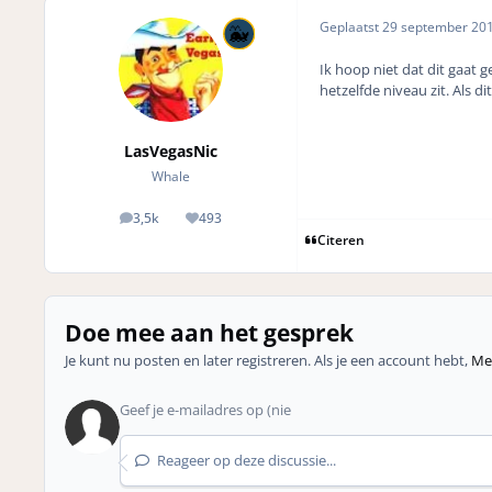
Geplaatst
29 september 20
Ik hoop niet dat dit gaat 
hetzelfde niveau zit. Als 
LasVegasNic
Whale
3,5k
493
posts
Reputation
Citeren
Doe mee aan het gesprek
Je kunt nu posten en later registreren. Als je een account hebt,
Mel
Reageer op deze discussie...