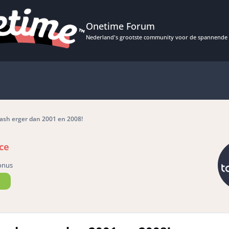
Onetime Forum
Nederland's grootste community voor de spannende 
rash erger dan 2001 en 2008!
ce
onus