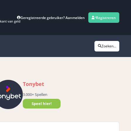
Geregistreerde gebruiker? Aanmelden
Registreren
kant van geld
Zoeken...
Tonybet
3.000+ Spellen
Speel hier!