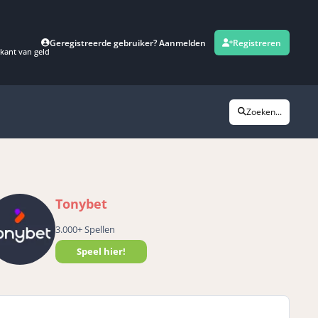
Geregistreerde gebruiker? Aanmelden
Registreren
kant van geld
Zoeken...
Tonybet
3.000+ Spellen
Speel hier!