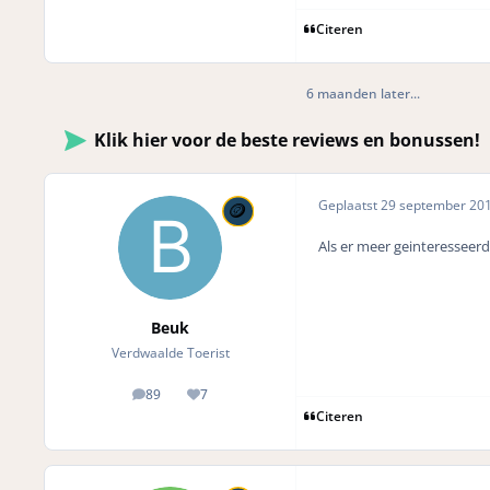
Citeren
6 maanden later...
Klik hier voor de beste reviews en bonussen!
Geplaatst
29 september 20
Als er meer geinteresseerd
Beuk
Verdwaalde Toerist
89
7
posts
Reputation
Citeren