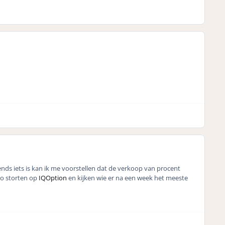
ds iets is kan ik me voorstellen dat de verkoop van procent
uro storten op
IQOption
en kijken wie er na een week het meeste