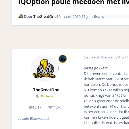
IQOption poule meedoen met li
Door
TheGreatOne
16 maart 2015
11 jr
in
Beurs
Geplaatst
16 maart 2015
11 
Beste gokkers,
Dit is even een inventarisa
Ik heb laatst met 50€ stor
handelen. De bonus moest 
TheGreatOne
Nu komen ze (ze willen mij
bonus krijgt van 2475€ en 
Pitboss
zal dan gaan voor de snell
betekent ruim 14 uur hand
16,1k
11,6k
posts
Reputation
Is het een leuk idee dat ik
kunnen kijken hoe dit gaat
Locatie
Blauwestad
Lijkt jullie dit wat, is he