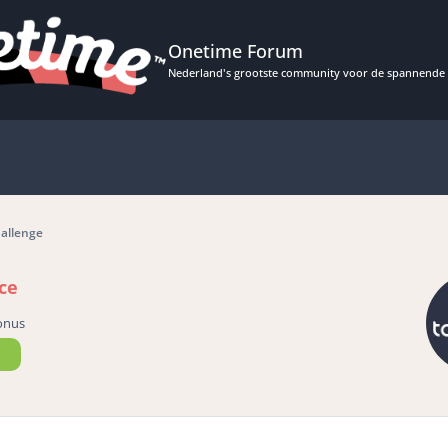
Onetime Forum
Nederland's grootste community voor de spannende 
hallenge
ce
onus