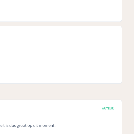
AUTEUR
teit is dus groot op dit moment .