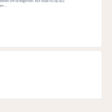
hebben om te beginnen. AEX staat nu op 422.
n ...