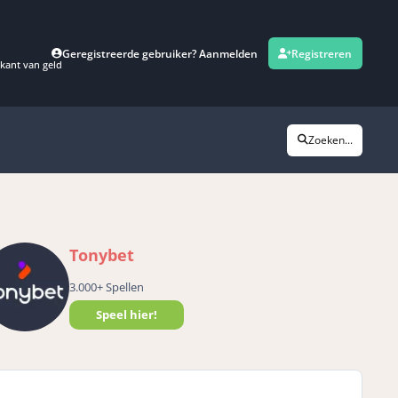
Geregistreerde gebruiker? Aanmelden
Registreren
kant van geld
Zoeken...
Tonybet
3.000+ Spellen
Speel hier!