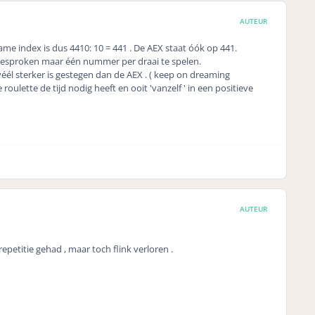
AUTEUR
game index is dus 4410: 10 = 441 . De AEX staat óók op 441.
 afgesproken maar één nummer per draai te spelen.
él sterker is gestegen dan de AEX . (
keep on dreaming
roulette de tijd nodig heeft en ooit 'vanzelf ' in een positieve
AUTEUR
petitie gehad , maar toch flink verloren .