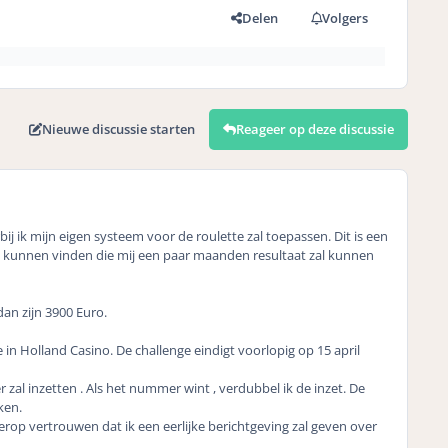
Delen
Volgers
Nieuwe discussie starten
Reageer op deze discussie
j ik mijn eigen systeem voor de roulette zal toepassen. Dit is een
n zal kunnen vinden die mij een paar maanden resultaat zal kunnen
an zijn 3900 Euro.
in Holland Casino. De challenge eindigt voorlopig op 15 april
 zal inzetten . Als het nummer wint , verdubbel ik de inzet. De
ken.
erop vertrouwen dat ik een eerlijke berichtgeving zal geven over