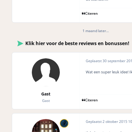
Citeren
1 maand later...
Klik hier voor de beste reviews en bonussen!
Geplaatst
30 september 20
Wat een super leuk idee! I
Gast
Citeren
Gast
Geplaatst
2 oktober 2015
10