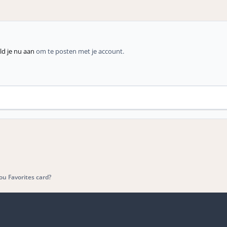
d je nu aan
om te posten met je account.
ou Favorites card?