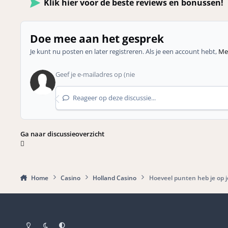
Klik hier voor de beste reviews en bonussen!
Doe mee aan het gesprek
Je kunt nu posten en later registreren. Als je een account hebt,
Mel
Reageer op deze discussie...
Ga naar discussieoverzicht
Home
Casino
Holland Casino
Hoeveel punten heb je op j
Light Mode
Dark Mode
Systeemvoorkeuren