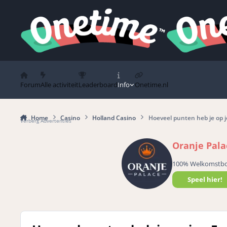
Spring naar bijdragen
Forum
Alle activiteit
Leaderboard
Info
Onetime.nl
Home
Casino
Holland Casino
Hoeveel punten heb je op j
Verberg Advertenties
Oranje Pala
100% Welkomstb
Speel hier!