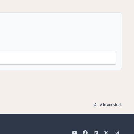
Alle activiteit
y
f
l
x
i