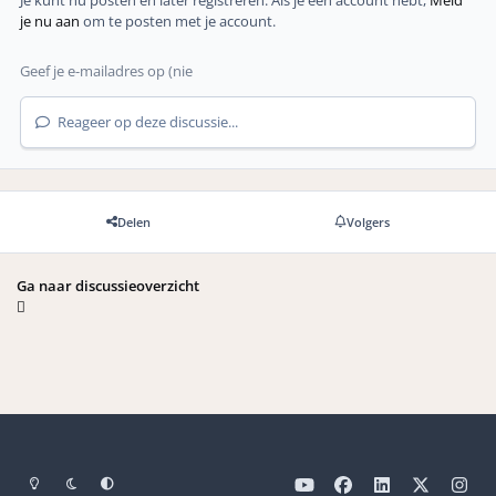
je nu aan
om te posten met je account.
Reageer op deze discussie...
Delen
Volgers
Ga naar discussieoverzicht
Light Mode
Dark Mode
Systeemvoorkeuren
y
f
l
x
i