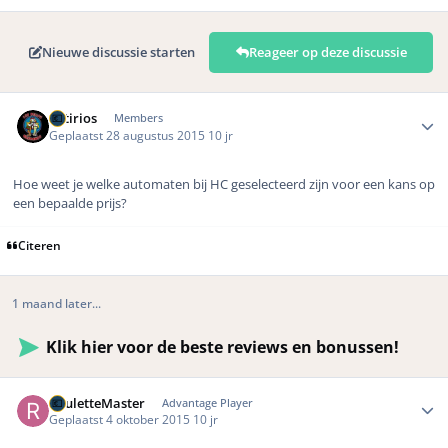
Nieuwe discussie starten
Reageer op deze discussie
Author stats
Sotirios
Members
Geplaatst
28 augustus 2015
10 jr
Hoe weet je welke automaten bij HC geselecteerd zijn voor een kans op
een bepaalde prijs?
Citeren
1 maand later...
Klik hier voor de beste reviews en bonussen!
Author stats
RouletteMaster
Advantage Player
Geplaatst
4 oktober 2015
10 jr