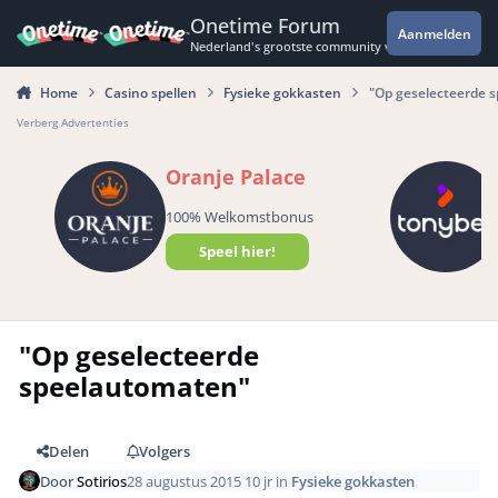
Spring naar bijdragen
Onetime Forum
Aanmelden
Nederland's grootste community voor de spannende 
Home
Casino spellen
Fysieke gokkasten
"Op geselecteerde 
Verberg Advertenties
Oranje Palace
100% Welkomstbonus
Speel hier!
"Op geselecteerde
speelautomaten"
Delen
Volgers
Door
Sotirios
28 augustus 2015
10 jr
in
Fysieke gokkasten