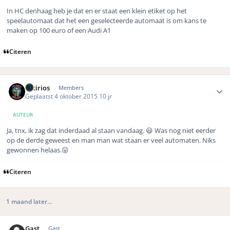
In HC denhaag heb je dat en er staat een klein etiket op het
speelautomaat dat het een geselecteerde automaat is om kans te
maken op 100 euro of een Audi A1
Citeren
Author stats
Sotirios
Members
Geplaatst
4 oktober 2015
10 jr
AUTEUR
Ja, tnx, ik zag dat inderdaad al staan vandaag. 😃 Was nog niet eerder
op de derde geweest en man man wat staan er veel automaten. Niks
gewonnen helaas.😛
Citeren
1 maand later...
Gast
Gast