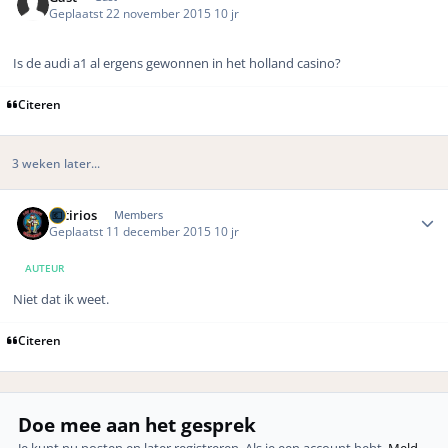
Geplaatst
22 november 2015
10 jr
Is de audi a1 al ergens gewonnen in het holland casino?
Citeren
3 weken later...
Author stats
Sotirios
Members
Geplaatst
11 december 2015
10 jr
AUTEUR
Niet dat ik weet.
Citeren
Doe mee aan het gesprek
Je kunt nu posten en later registreren. Als je een account hebt,
Meld