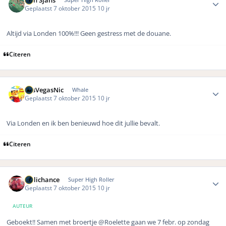
Bon Sjans
Geplaatst
7 oktober 2015
10 jr
Altijd via Londen 100%!!! Geen gestress met de douane.
Citeren
Author stats
LasVegasNic
Whale
Geplaatst
7 oktober 2015
10 jr
Via Londen en ik ben benieuwd hoe dit jullie bevalt.
Citeren
Author stats
Hillichance
Super High Roller
Geplaatst
7 oktober 2015
10 jr
AUTEUR
Geboekt!! Samen met broertje @Roelette gaan we 7 febr. op zondag