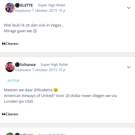
Author stats
ROELETTE
Super High Roller
Geplaatst
7 oktober 2015
10 jr
Wat leuk! Ik zit dan ook in Vegas...
Mirage gaan we 😉
Citeren
Author stats
Hillichance
Super High Roller
Geplaatst
7 oktober 2015
10 jr
AUTEUR
Meeten we daar @Roelette
😉
American Airways of United? Voor 20 dollar meer vliegen we via
Londen ipv USA!
Citeren
Author stats
Super High Roller