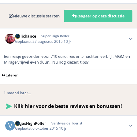
Nieuwe discussie starten
Reageer op deze discussie
Author stats
Hillichance
Super High Roller
Geplaatst
27 augustus 2015
10 jr
Een reisje gevonden voor 710 euro, reis en 5 nachten verblijf. MGM en
Mirage vrijwel even duur... Nu nog kiezen; tips?
Citeren
1 maand later...
Klik hier voor de beste reviews en bonussen!
Author stats
VegasHighRoller
Verdwaalde Toerist
Geplaatst
6 oktober 2015
10 jr