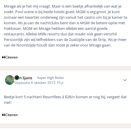
Mirage als je het mij vraagt. Maar is een beetje afhankelijk van wat je
zoekt. Pool scene is bij beide hotels goed. MGM is erg groot. Je kunt
zomaar een kwartier onderweg zijn vanuit het casino om bij je kamer te
komen. Als je van de nachtclubs bent dan is MGM de betere optie met
Hakkasan. MGM en Mirage hebben allebei een aantal goede
restaurants. Allebei Mlife resorts dus dat maakt ook geen verschil.
Persoonlijk zijn wij liefhebbers van de Zuidzijde van de Strip. Als je meer
van de Noordzijde houdt dan moet je zeker voor Mirage gaan.
Citeren
Author stats
Bon Sjans
Super High Roller
Geplaatst
6 oktober 2015
10 jr
Beetje kort 5 nachten! Resortfees á $28/n komen er nog bij, vergeet dat
niet!
Citeren
Author stats