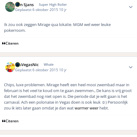
Bon Sjans
Super High Roller
Geplaatst
6 oktober 2015
10 jr
Ik zou ook zeggen Mirage qua lokatie. MGM wel weer leuke
pokerroom.
Citeren
Author stats
LasVegasNic
Whale
Geplaatst
6 oktober 2015
10 jr
Chips, luxe problemen. Mirage heeft een heel mooi zwembad maar in
februari is het veel te koud om te gaan zwemmen., De kans is vrij groot
dat het zwembad nog niet open is. Die periode dat je wilt gaan is het
carnaval. Ach een polonaise in Vegas doen is ook leuk ☺️) Persoonlijk
zou ik iets later gaan omdat je dan wat
warmer weer
hebt.
Citeren