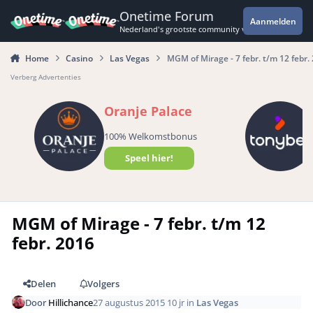
Spring naar bijdragen
Onetime Forum
Aanmelden
Nederland's grootste community voor de spannende 
Home
Casino
Las Vegas
MGM of Mirage - 7 febr. t/m 12 febr.
Verberg Advertenties
Oranje Palace
100% Welkomstbonus
Speel hier!
MGM of Mirage - 7 febr. t/m 12
febr. 2016
Delen
Volgers
Door
Hillichance
27 augustus 2015
10 jr
in
Las Vegas