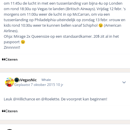
om 11:45u de lucht in met een tussenlanding van bijna 4u op Londen
om rond 18:30u op Vegas te landen (Britisch Airways). Vrijdag 12 febr. 's
morgens om 11:00u weer de lucht in op McCarran, om via een
tussenlanding op Philadelphia uiteindelijk op zondag 13 febr. vrouw en
kids rond 10:30u weer te kunnen bellen vanaf Schiphol
(American
😉
Airlines).
Ohja: Mirage 2x Queensize op een standaardkamer. 20$ zit al in het
paspoort
😉
Zinnnnn!!
Citeren
Author stats
LasVegasNic
Whale
Geplaatst
7 oktober 2015
10 jr
Leuk @Hillichance en @Roelette. De voorpret kan beginnen!
Citeren