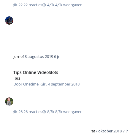
22 reacties
4,9k weergaven
jorne
18 augustus 2019
6 jr
Tips Online VideoSlots
2
Door
Onetime_Girl
,
4 september 2018
26 reacties
8,7k weergaven
Pat
7 oktober 2018
7 jr