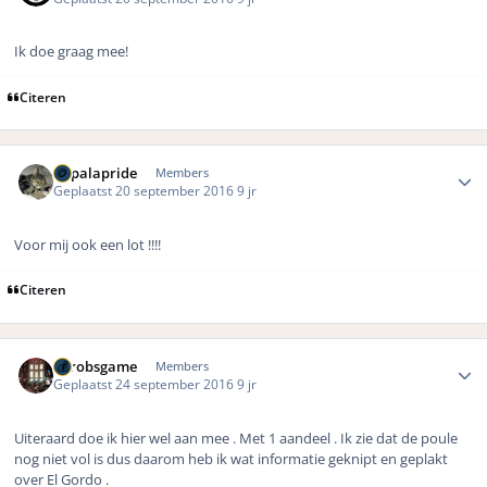
Ik doe graag mee!
Citeren
Author stats
impalapride
Members
Geplaatst
20 september 2016
9 jr
Voor mij ook een lot !!!!
Citeren
Author stats
eurobsgame
Members
Geplaatst
24 september 2016
9 jr
Uiteraard doe ik hier wel aan mee . Met 1 aandeel . Ik zie dat de poule
nog niet vol is dus daarom heb ik wat informatie geknipt en geplakt
over El Gordo .