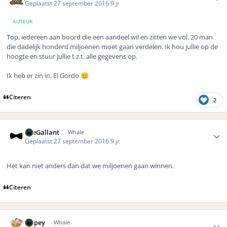
Geplaatst
27 september 2016
9 jr
AUTEUR
Top, iedereen aan boord die een aandeel wil en zitten we vol. 20 man
die dadelijk honderd miljoenen moet gaan verdelen. Ik hou jullie op de
hoogte en stuur jullie t.z.t. alle gegevens op.
Ik heb er zin in. El Gordo
😊
Citeren
2
Author stats
TheGallant
Whale
Geplaatst
27 september 2016
9 jr
Het kan niet anders dan dat we miljoenen gaan winnen.
Citeren
Author stats
Dopey
Whale