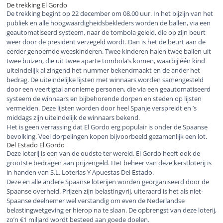
De trekking El Gordo
De trekking begint op 22 december om 08.00 uur. In het bijzijn van het
publiek en alle hoogwaardigheidsbekleders worden de ballen, via een
geautomatiseerd systeem, naar de tombola geleid, die op zijn beurt
weer door de president verzegeld wordt. Dan is het de beurt aan de
eerder genoemde weeskinderen. Twee kinderen halen twee ballen uit
twee buizen, die uit twee aparte tombola’s komen, waarbij één kind
uiteindelijk al zingend het nummer bekendmaakt en de ander het
bedrag. De uiteindelijke lijsten met winnaars worden samengesteld
door een veertigtal anonieme personen, die via een geautomatiseerd
systeem de winnaars en bijbehorende dorpen en steden op lijsten
vermelden. Deze lijsten worden door heel Spanje verspreidt en ’s
middags zijn uiteindelijk de winnaars bekend.
Het is geen verrassing dat El Gordo erg populair is onder de Spaanse
bevolking. Veel dorpelingen kopen bijvoorbeeld gezamenlijk een lot.
Del Estado El Gordo
Deze loterij is een van de oudste ter wereld. El Gordo heeft ook de
grootste bedragen aan prijzengeld. Het beheer van deze kerstloterij is
in handen van S.L. Loterías Y Apuestas Del Estado.
Deze en alle andere Spaanse loterijen worden georganiseerd door de
Spaanse overheid. Prijzen zijn belastingvrij, uiteraard is het als niet-
Spaanse deelnemer wel verstandig om even de Nederlandse
belastingwetgeving er hierop na te slaan. De opbrengst van deze loterij,
zo’n €1 miljard wordt besteed aan goede doelen.