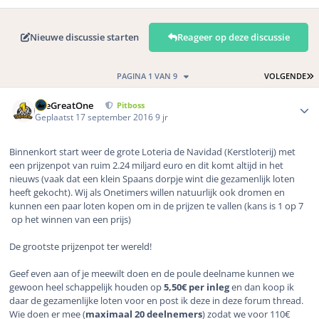
Nieuwe discussie starten
Reageer op deze discussie
L
PAGINA 1 VAN 9
VOLGENDE
Author stats
TheGreatOne
Pitboss
Geplaatst
17 september 2016
9 jr
Binnenkort start weer de grote Loteria de Navidad (Kerstloterij) met
een prijzenpot van ruim 2.24 miljard euro en dit komt altijd in het
nieuws (vaak dat een klein Spaans dorpje wint die gezamenlijk loten
heeft gekocht). Wij als Onetimers willen natuurlijk ook dromen en
kunnen een paar loten kopen om in de prijzen te vallen (kans is 1 op 7
op het winnen van een prijs)
De grootste prijzenpot ter wereld!
Geef even aan of je meewilt doen en de poule deelname kunnen we
gewoon heel schappelijk houden op
5,50€ per inleg
en dan koop ik
daar de gezamenlijke loten voor en post ik deze in deze forum thread.
Wie doen er mee (
maximaal 20 deelnemers
) zodat we voor 110€