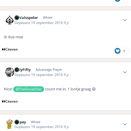
Author stats
DeValsspeler
Whale
Geplaatst
19 september 2016
9 jr
Ik doe mee
Citeren
1
Author stats
FiftyFifty
Advantage Player
Geplaatst
19 september 2016
9 jr
Nice!
count me in, 1 lootje graag 😃
@TheGreatOne
Citeren
Author stats
Dopey
Whale
Geplaatst
19 september 2016
9 jr