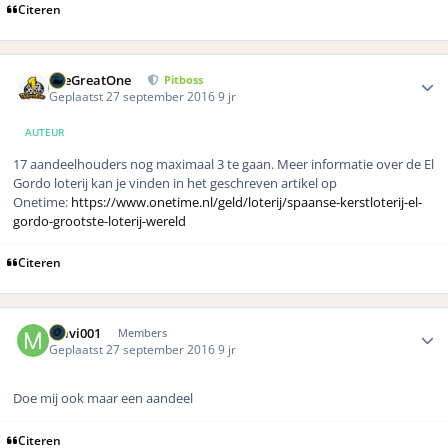
Citeren
Author stats
TheGreatOne
Pitboss
Geplaatst
27 september 2016
9 jr
AUTEUR
17 aandeelhouders nog maximaal 3 te gaan. Meer informatie over de El
Gordo loterij kan je vinden in het geschreven artikel op
Onetime:
https://www.onetime.nl/geld/loterij/spaanse-kerstloterij-el-
gordo-grootste-loterij-wereld
Citeren
Author stats
mavi001
Members
Geplaatst
27 september 2016
9 jr
Doe mij ook maar een aandeel
Citeren