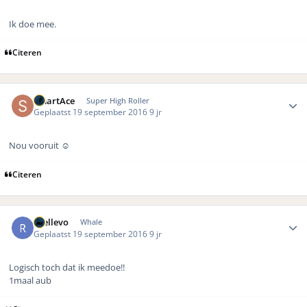
Ik doe mee.
Citeren
Author stats
SmartAce
Super High Roller
Geplaatst
19 september 2016
9 jr
Nou vooruit ☺️
Citeren
Author stats
rhellevo
Whale
Geplaatst
19 september 2016
9 jr
Logisch toch dat ik meedoe!!
1maal aub