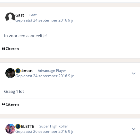
Gast
Gast
Geplaatst
24 september 2016
9 jr
In voor een aandeeltje!
Citeren
Author stats
Pinkman
Advantage Player
Geplaatst
24 september 2016
9 jr
Graag 1 lot
Citeren
Author stats
ROELETTE
Super High Roller
Geplaatst
26 september 2016
9 jr