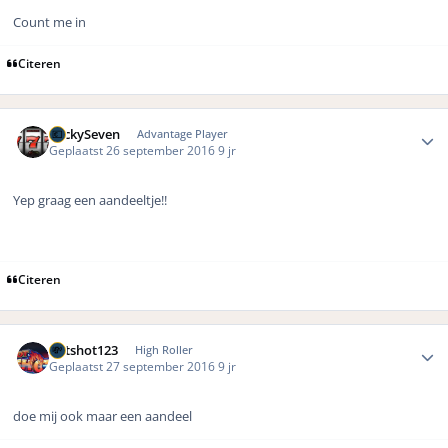
Count me in
Citeren
Author stats
LuckySeven
Advantage Player
Geplaatst
26 september 2016
9 jr
Yep graag een aandeeltje!!
Citeren
Author stats
hotshot123
High Roller
Geplaatst
27 september 2016
9 jr
doe mij ook maar een aandeel