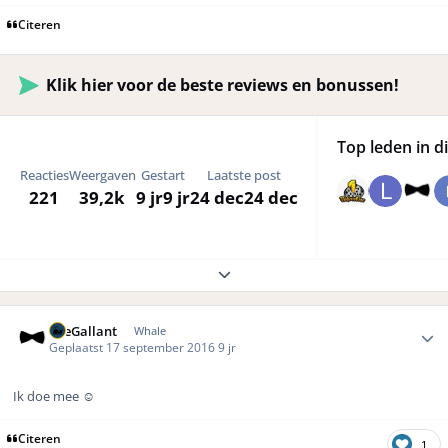
Citeren
Klik hier voor de beste reviews en bonussen!
Top leden in di
Reacties
Weergaven
Gestart
Laatste post
221
39,2k
9 jr
9 jr
24 dec
24 dec
Expand topic overview
Author stats
TheGallant
Whale
Geplaatst
17 september 2016
9 jr
Ik doe mee ☺️
Citeren
1