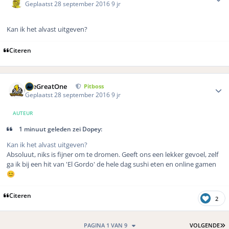
Geplaatst
28 september 2016
9 jr
Kan ik het alvast uitgeven?
Citeren
Author stats
TheGreatOne
Pitboss
Geplaatst
28 september 2016
9 jr
AUTEUR
1 minuut geleden zei Dopey:
Kan ik het alvast uitgeven?
Absoluut, niks is fijner om te dromen. Geeft ons een lekker gevoel, zelf
ga ik bij een hit van 'El Gordo' de hele dag sushi eten en online gamen
😊
Citeren
2
L
PAGINA 1 VAN 9
VOLGENDE