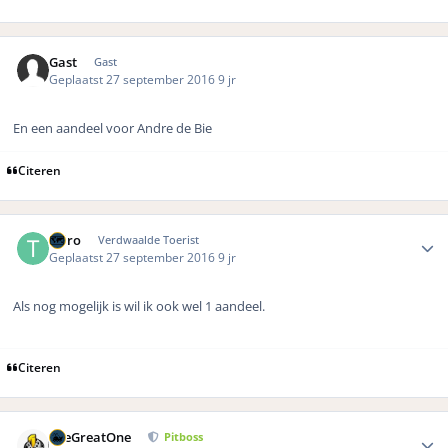
Gast
Gast
Geplaatst
27 september 2016
9 jr
En een aandeel voor Andre de Bie
Citeren
Author stats
Telro
Verdwaalde Toerist
Geplaatst
27 september 2016
9 jr
Als nog mogelijk is wil ik ook wel 1 aandeel.
Citeren
Author stats
TheGreatOne
Pitboss