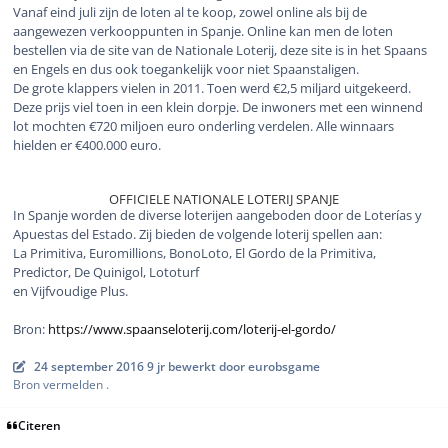
Vanaf eind juli zijn de loten al te koop, zowel online als bij de
aangewezen verkooppunten in Spanje. Online kan men de loten
bestellen via de site van de Nationale Loterij, deze site is in het Spaans
en Engels en dus ook toegankelijk voor niet Spaanstaligen.
De grote klappers vielen in 2011. Toen werd €2,5 miljard uitgekeerd.
Deze prijs viel toen in een klein dorpje. De inwoners met een winnend
lot mochten €720 miljoen euro onderling verdelen. Alle winnaars
hielden er €400.000 euro.
OFFICIELE NATIONALE LOTERIJ SPANJE
In Spanje worden de diverse loterijen aangeboden door de Loterías y
Apuestas del Estado. Zij bieden de volgende loterij spellen aan:
La Primitiva, Euromillions, BonoLoto, El Gordo de la Primitiva,
Predictor, De Quinigol, Lototurf
en Vijfvoudige Plus.
Bron:
https://www.spaanseloterij.com/loterij-el-gordo/
24 september 2016
9 jr
bewerkt door eurobsgame
Bron vermelden .
Citeren