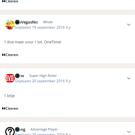
Citeren
Author stats
LasVegasNic
Whale
Geplaatst
19 september 2016
9 jr
1 doe meer voor 1 lot. OneTime!
Citeren
Author stats
Reno
Super High Roller
Geplaatst
20 september 2016
9 jr
1 lotje
Citeren
Author stats
pjong
Advantage Player
Geplaatst
20 september 2016
9 jr