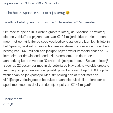
kopen we dan 3 loten (39,95$ per lot)
ho ho ho! De Spaanse Kerstloterij is terug
😊
Deadline betaling en inschrijving is 1 december 2016 of eerder.
Om mee te spelen in 's wereld grootste loterij, de Spaanse Kerstloterij
die een verbluffend prijzentotaal van €2,24 miljard uitkeert, kiest u een of
meer met een vijfcijferige code voorbedrukte aandelen. Een lot, 'billete' in
het Spaans, bestaat uit van zulke tien aandelen met dezelfde code. Een
bedrag van €640 miljoen aan jackpot prijzen wordt verdeeld onder de 165
loten die met de winnende code zijn voorbedrukt en daarmee in
aanmerking komen voor de
‘Gordo’
, de jackpot in deze Spaanse loterij!
Speel op 22 december mee in de Lotería de Navidad, 's werelds grootste
verloting, en profiteer van de geweldige winkans van 1 op 100.000 op het
winnen van de jackpotprijs! Kies simpelweg één of meer met een
vijfcijferige verlotingscode bedrukte lotaandelen uit de lijst hieronder en
speel mee voor uw deel van de prijzenpot van €2,24 miljard!
Deelnemers:
Armijn