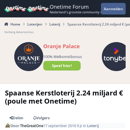
Spring naar bijdragen
Onetime Forum
Aanmelden
Nederland's grootste community voor de spannende 
Home
Loterijen
Loterij
Spaanse Kerstloterij 2.24 miljard € (
Verberg Advertenties
Oranje Palace
100% Welkomstbonus
Speel hier!
Spaanse Kerstloterij 2.24 miljard €
(poule met Onetime)
Delen
Volgers
Door
TheGreatOne
17 september 2016
9 jr
in
Loterij